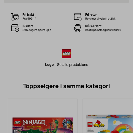
Fri frakt
Fri retur
Fra 599,–*
Returner til valgfri butikk
Sikkert
Klikk&Hent
365 dagers åpent kjøp
Bestill på nett og hent i butikk
Lego
-
Se alle produktene
Toppselgere i samme kategori