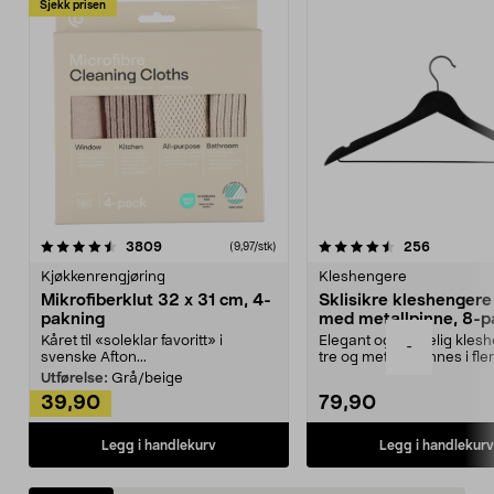
Sjekk prisen
4.5av 5 stjerner
anmeldelser
4.5av 5 stjerner
anmeldels
3809
256
(9,97/stk)
Kjøkkenrengjøring
Kleshengere
Mikrofiberklut 32 x 31 cm, 4-
Sklisikre kleshengere 
pakning
med metallpinne, 8-p
Kåret til «soleklar favoritt» i
Elegant og skikkelig kles
-
svenske Afton...
tre og metall – finnes i fle
Kleshe...
Utførelse:
Grå/beige
39,90
79,90
Legg i handlekurv
Legg i handlekurv