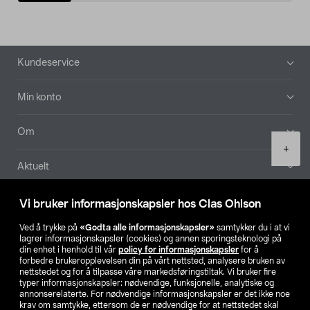
Bunntekst
Kundeservice
Min konto
Om
Product
+
quantity
Aktuelt
Våre selskaper
Vi bruker informasjonskapsler hos Clas Ohlson
Ved å trykke på
«Godta alle informasjonskapsler»
samtykker du i at vi
Finn din butikk
lagrer informasjonskapsler (cookies) og annen sporingsteknologi på
din enhet i henhold til vår
policy for informasjonskapsler
for å
forbedre brukeropplevelsen din på vårt nettsted, analysere bruken av
SE
NO
FI
nettstedet og for å tilpasse våre markedsføringstiltak. Vi bruker fire
typer informasjonskapsler: nødvendige, funksjonelle, analytiske og
annonserelaterte. For nødvendige informasjonskapsler er det ikke noe
krav om samtykke, ettersom de er nødvendige for at nettstedet skal