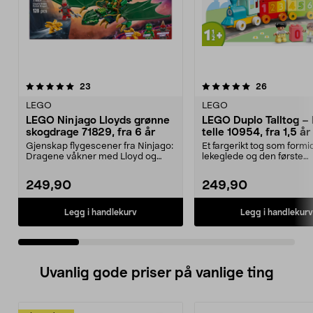
5.0 av 5 stjerner
anmeldelser
4.5 av 5 stjerner
anmeldelse
23
26
LEGO
LEGO
LEGO Ninjago Lloyds grønne
LEGO Duplo Talltog – 
skogdrage 71829, fra 6 år
telle 10954, fra 1,5 år
Gjenskap flygescener fra Ninjago:
Et fargerikt tog som formi
Dragene våkner med Lloyd og
lekeglede og den første
dragen hans. LEGO ...
forståelsen av tall. LEGO..
249,90
249,90
Legg i handlekurv
Legg i handlekurv
Uvanlig gode priser på vanlige ting