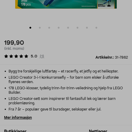
199,90
(inkl. moms)
5.0
(
1
)
Artikkelnr.:
31-7862
Bygg tre forskjellige luftfartøy – et racerfly, et jetfly og et helikopter.
LEGO Creator 3-i-1 konkurransefly – for barn som elsker å utforske
flyenes verden.
178 LEGO-klosser, tydelig trinn-for-trinn-veiledning og hjelp fra LEGO
Builder.
LEGO Creator-sett som inspirerer til fantasifull lek og lærer barn
problemløsning.
Fra 7 år – populær gave til bursdager, selskaper eller jul.
Mer informasjon
Butikklager
Nettlager