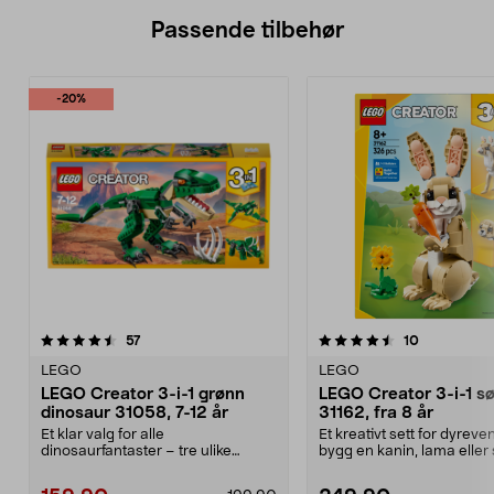
Passende tilbehør
-20%
4.5av 5 stjerner
anmeldelser
4.5av 5 stjerner
anmeldelse
57
10
LEGO
LEGO
LEGO Creator 3-i-1 grønn
LEGO Creator 3-i-1 sø
dinosaur 31058, 7-12 år
31162, fra 8 år
Et klar valg for alle
Et kreativt sett for dyreve
dinosaurfantaster – tre ulike
bygg en kanin, lama eller 
dinosaurer i ett sett. LEGO ...
LEGO Creator sø...