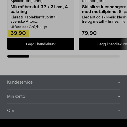
Kjøkkenrengjøring
Kleshengere
Mikrofiberklut 32 x 31 cm, 4-
Sklisikre kleshengere 
pakning
med metallpinne, 8-p
Kåret til «soleklar favoritt» i
Elegant og skikkelig kles
svenske Afton...
tre og metall – finnes i fle
Kleshe...
Utførelse:
Grå/beige
39,90
79,90
Legg i handlekurv
Legg i handlekurv
Bunntekst
Kundeservice
Min konto
Om
Aktuelt