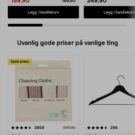
159,90
249,90
199,90
Legg i handlekurv
Legg i handlekurv
Uvanlig gode priser på vanlige ting
Sjekk prisen
4.5av 5 stjerner
anmeldelser
4.5av 5 stjerner
anmeldels
3809
256
(9,97/stk)