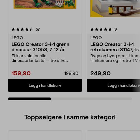
5.0av 5 stjerner
anmeldelser
4.5av 5 stjerner
anmeldelser
57
9
LEGO
LEGO
LEGO Creator 3-i-1 grønn
LEGO Creator 3-i-1
dinosaur 31058, 7-12 år
retrokamera 31147, fra
Et klar valg for alle
Bygg og bygg om – 1 kame
dinosaurfantaster – tre ulike
filmkamera og 1 retro-TV
dinosaurer i ett sett. LEGO ...
antenne. LEGO Creator...
159,90
249,90
199,90
Legg i handlekurv
Legg i handlekurv
Toppselgere i samme kategori