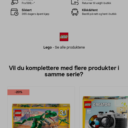
Fra 599,–*
Returner til valgfri butikk
Sikkert
Klikk&Hent
365 dagers åpent kjøp
Bestill på nett og hent i butikk
Lego
-
Se alle produktene
Vil du komplettere med flere produkter i
samme serie?
-20%