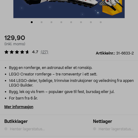
129,90
(inkl. moms)
4.7
(
27
)
Artikkelnr.:
31-6633-2
Bygg en romferge, en astronaut eller et romskip.
LEGO Creator romferge – tre romeventyr i ett sett.
144 LEGO-deler, tydelige, trinnvise instruksjoner og veiledning fra appen
LEGO Builder.
Bygg, lek og vis frem – populær gave til fest, bursdag eller jul.
For barn fra 6 år.
Mer informasjon
Butikklager
Nettlager
Henter lagerstatus...
Henter lagerstatus...