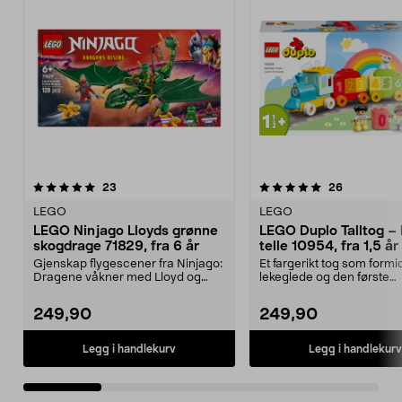
5.0 av 5 stjerner
anmeldelser
4.5 av 5 stjerner
anmeldelse
23
26
LEGO
LEGO
LEGO Ninjago Lloyds grønne
LEGO Duplo Talltog – 
skogdrage 71829, fra 6 år
telle 10954, fra 1,5 år
Gjenskap flygescener fra Ninjago:
Et fargerikt tog som formi
Dragene våkner med Lloyd og
lekeglede og den første
dragen hans. LEGO ...
forståelsen av tall. LEGO..
249,90
249,90
Legg i handlekurv
Legg i handlekurv