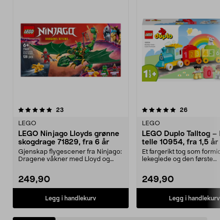
5.0 av 5 stjerner
anmeldelser
4.5 av 5 stjerner
anmeldelse
23
26
LEGO
LEGO
LEGO Ninjago Lloyds grønne
LEGO Duplo Talltog – 
skogdrage 71829, fra 6 år
telle 10954, fra 1,5 år
Gjenskap flygescener fra Ninjago:
Et fargerikt tog som formi
Dragene våkner med Lloyd og
lekeglede og den første
dragen hans. LEGO ...
forståelsen av tall. LEGO..
249,90
249,90
Legg i handlekurv
Legg i handlekurv