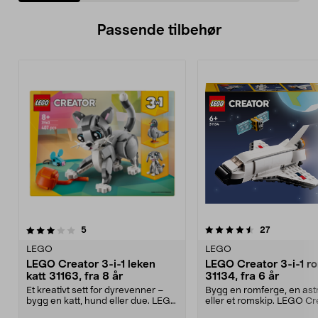
Passende tilbehør
4.5av 5 stjerner
anmeldelser
4.5av 5 stjerner
anmeldelse
5
27
LEGO
LEGO
LEGO Creator 3-i-1 leken
LEGO Creator 3-i-1 r
katt 31163, fra 8 år
31134, fra 6 år
Et kreativt sett for dyrevenner –
Bygg en romferge, en ast
bygg en katt, hund eller due. LEGO
eller et romskip. LEGO Cr
Creator lek...
romferge – tre rom...