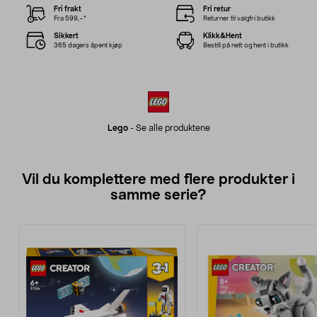
Fri frakt
Fri retur
Fra 599,–*
Returner til valgfri butikk
Sikkert
Klikk&Hent
365 dagers åpent kjøp
Bestill på nett og hent i butikk
Lego
-
Se alle produktene
Vil du komplettere med flere produkter i
samme serie?