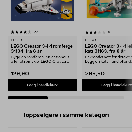
3.5av 5 stjerner
anmeldelser
5.0av 5 stjerner
anmeldelser
27
5
LEGO
LEGO
LEGO Creator 3-i-1 romferge
LEGO Creator 3-i-1 l
31134, fra 6 år
katt 31163, fra 8 år
Bygg en romferge, en astronaut
Et kreativt sett for dyreve
eller et romskip. LEGO Creator
bygg en katt, hund eller 
romferge – tre rom...
Creator lek...
129,90
299,90
Legg i handlekurv
Legg i handlekurv
Toppselgere i samme kategori