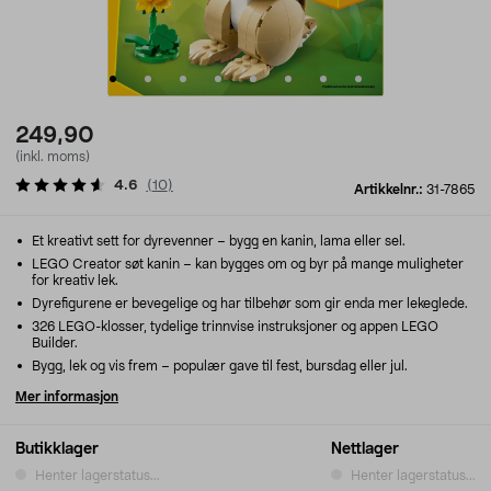
249,90
(inkl. moms)
4.6
(
10
)
Artikkelnr.:
31-7865
Et kreativt sett for dyrevenner – bygg en kanin, lama eller sel.
LEGO Creator søt kanin – kan bygges om og byr på mange muligheter
for kreativ lek.
Dyrefigurene er bevegelige og har tilbehør som gir enda mer lekeglede.
326 LEGO-klosser, tydelige trinnvise instruksjoner og appen LEGO
Builder.
Bygg, lek og vis frem – populær gave til fest, bursdag eller jul.
Mer informasjon
Butikklager
Nettlager
Henter lagerstatus...
Henter lagerstatus...