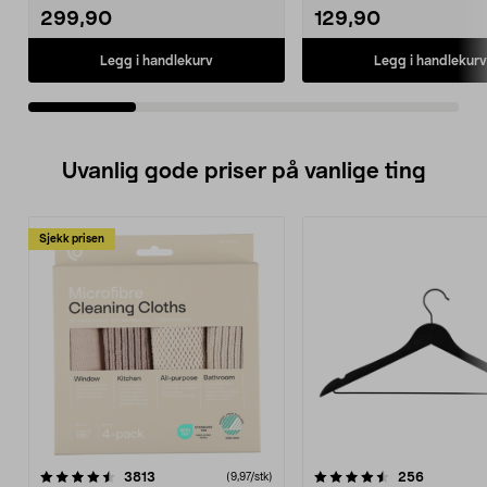
299,90
129,90
Legg i handlekurv
Legg i handlekurv
Uvanlig gode priser på vanlige ting
Sjekk prisen
4.5av 5 stjerner
anmeldelser
4.5av 5 stjerner
anmeldels
3813
256
(9,97/stk)