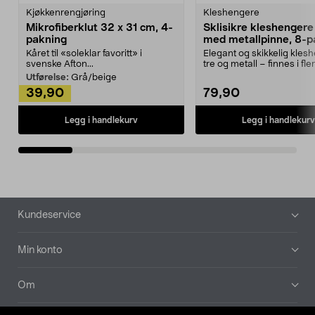
Kjøkkenrengjøring
Kleshengere
Mikrofiberklut 32 x 31 cm, 4-
Sklisikre kleshengere 
pakning
med metallpinne, 8-p
Kåret til «soleklar favoritt» i
Elegant og skikkelig kles
svenske Afton...
tre og metall – finnes i fle
Kleshe...
Utførelse:
Grå/beige
39,90
79,90
Legg i handlekurv
Legg i handlekurv
Bunntekst
Kundeservice
Min konto
Om