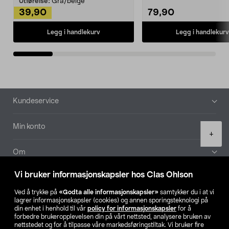
Utførelse:
Grå/beige
39,90
79,90
Legg i handlekurv
Legg i handlekurv
Bunntekst
Kundeservice
Min konto
Product
+
quantity
Om
Vi bruker informasjonskapsler hos Clas Ohlson
Aktuelt
Ved å trykke på
«Godta alle informasjonskapsler»
samtykker du i at vi
lagrer informasjonskapsler (cookies) og annen sporingsteknologi på
Våre selskaper
din enhet i henhold til vår
policy for informasjonskapsler
for å
forbedre brukeropplevelsen din på vårt nettsted, analysere bruken av
nettstedet og for å tilpasse våre markedsføringstiltak. Vi bruker fire
Finn din butikk