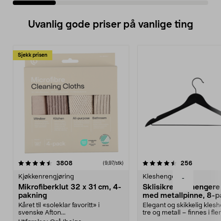
Uvanlig gode priser på vanlige ting
Sjekk prisen
4.5av 5 stjerner
anmeldelser
4.5av 5 stjerner
anmeldels
3808
256
(9,97/stk)
Kjøkkenrengjøring
Kleshengere
-
Mikrofiberklut 32 x 31 cm, 4-
Sklisikre kleshengere 
pakning
med metallpinne, 8-p
Kåret til «soleklar favoritt» i
Elegant og skikkelig kles
svenske Afton...
tre og metall – finnes i fle
Kleshe...