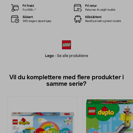
Fri frakt
Fri retur
Fra 599,–*
Returner til valgfri butikk
Sikkert
Klikk&Hent
365 dagers åpent kjøp
Bestill på nett og hent i butikk
Lego
-
Se alle produktene
Vil du komplettere med flere produkter i
samme serie?