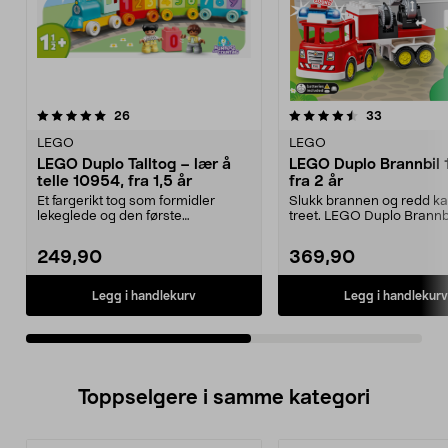
4.5av 5 stjerner
anmeldelser
5.0av 5 stjerner
anmeldelse
26
33
LEGO
LEGO
LEGO Duplo Talltog – lær å
LEGO Duplo Brannbil 
telle 10954, fra 1,5 år
fra 2 år
Et fargerikt tog som formidler
Slukk brannen og redd kat
lekeglede og den første
treet. LEGO Duplo Brannb
forståelsen av tall. LEGO...
prisgunstig LEGO-s...
249,90
369,90
Legg i handlekurv
Legg i handlekurv
Toppselgere i samme kategori