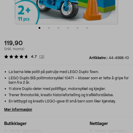
119,90
(inkl. moms)
4.7
(
3
)
Artikkelnr.:
44-4998-10
La barna leke politi på patrulje med LEGO Duplo Town.
LEGO Duplo Blå politmotorsykkel 10471 – klosser som er lette å gripe for
barn fra 2 år.
11 store Duplo-deler med politifigur, motorsykkel og kjegler.
Trener finmotorikk, kreativ historiefortelling og trafikkforståelse.
En lettbygd og kreativ LEGO-gave til små barn som liker kjøretøy.
Mer informasjon
Butikklager
Nettlager
Henter lagerstatus...
Henter lagerstatus...