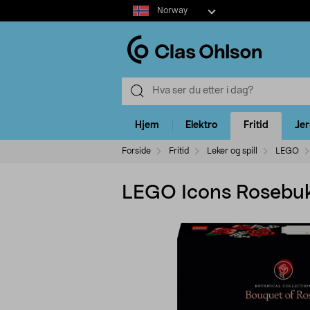
Select
Norway
market
Hjem
Elektro
Fritid
Je
Forside
Fritid
Leker og spill
LEGO
LEGO Icons Rosebuke