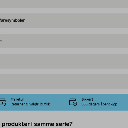
 faresymboler
er
Fri retur
Sikkert
Returner til valgfri butikk
365 dagers åpent kjøp
e produkter i samme serie?