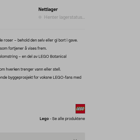
Nettlager
Henter lagerstatus...
 roser – behold den selv eller gi bort i gave.
som fortjener å vises frem.
v blomstring – en del av LEGO Botanical
om hverken trenger vann eller stell.
ende byggeprosjekt for voksne LEGO-fans med
Lego
-
Se alle produktene