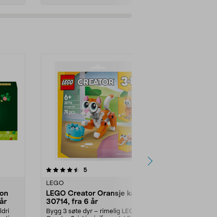
Legg i handlekurv
Legg 
anmeldelser
4.5
5
0.0 av 5 stjerner
LEGO
LEGO
ion
LEGO Creator Oransje katt
LEGO Frien
år
30714, fra 6 år
enhjørningd
år
ldri
Bygg 3 søte dyr – rimelig LEGO
Bygg en søt k