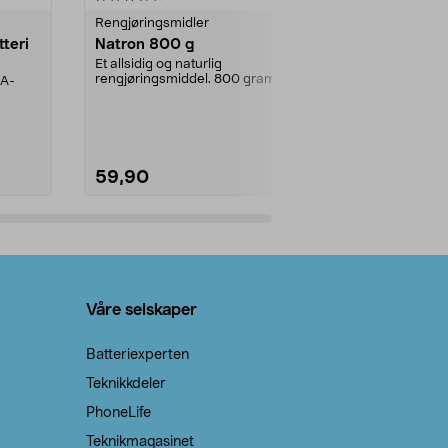
Rengjøringsmidler
Levende lys
tteri
Natron 800 g
Telys, 50 st
Et allsidig og naturlig
100 % stearin.
rengjøringsmiddel. 800 gram
AA-
natron – til rengjøring både...
59,90
69,90
Legg i handlekurv
Legg 
Våre selskaper
Batteriexperten
Teknikkdeler
PhoneLife
Teknikmagasinet