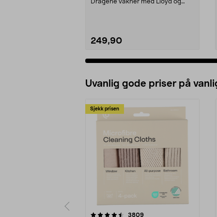
Dragene våkner med Lloyd og
dragen hans. LEGO ...
249,90
Uvanlig gode priser på vanli
Sjekk prisen
5av 5 stjerner
4.5av 5 stjerner
anmeldelser
3809