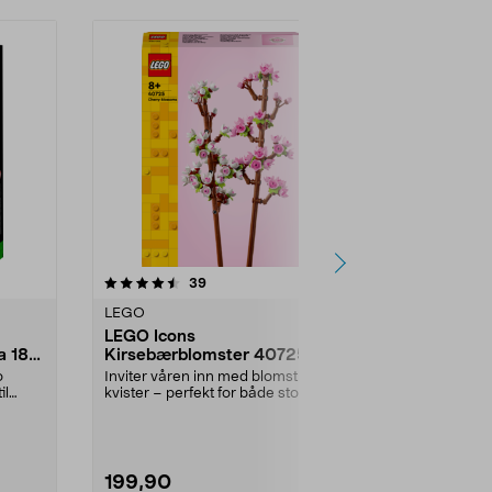
5.0av 5 stjerner
anmeldelser
5.0
39
2
LEGO
LEGO
LEGO Icons
LEGO Icons
a 18
Kirsebærblomster 40725, fra
plommeblom
8 år
år
o
Inviter våren inn med blomstrende
Bygg et elega
il
kvister – perfekt for både store og
blomsterarra
små nature...
som gave ell
Ic...
199,90
379,90