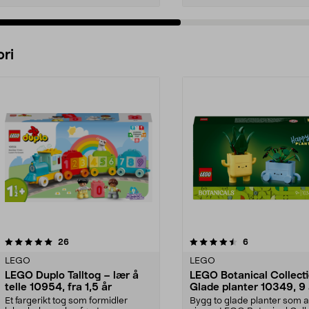
Legg i handlekurv
Legg i handlekurv
ri
4.5 av 5 stjerner
anmeldelser
4.5 av 5 stjerner
anmeldelser
26
6
LEGO
LEGO
LEGO Duplo Talltog – lær å
LEGO Botanical Collect
telle 10954, fra 1,5 år
Glade planter 10349, 9 
Et fargerikt tog som formidler
Bygg to glade planter som a