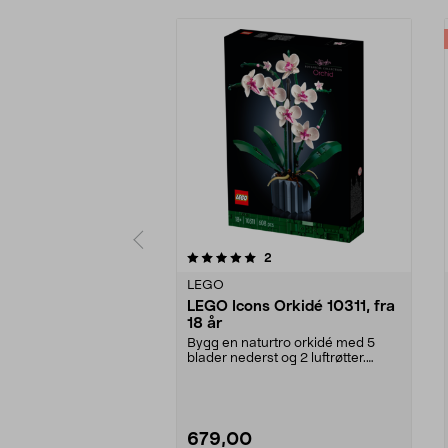
0av 5 stjerner
5.0av 5 stjerner
anmeldelser
2
LEGO
LEGO Icons Orkidé 10311, fra
18 år
Bygg en naturtro orkidé med 5
blader nederst og 2 luftrøtter.
LEGO Icons Orkidé ...
679,00