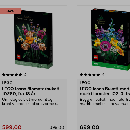
-14%
5.0av 5 stjerner
anmeldelser
4.5av 5 stjerner
anmeldelser
2
4
LEGO
LEGO
LEGO Icons Blomsterbukett
LEGO Icons Bukett med
10280, fra 18 år
markblomster 10313, fr
år
Unn deg selv et morsomt og
Bygg en bukett med naturtr
kreativt prosjekt eller overrask
markblomster – fra valmue t
noen du liker, med e...
lavendel. LEGO Icons B...
599,00
699,00
699,00