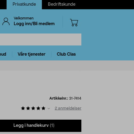
Privatkunde
Bedriftskunde
Velkommen
Logg inn/Bli medlem
bud
Våre tjenester
Club Clas
Artikkelnr.:
31-7414
2
anmeldelser
Legg i handlekurv
(1)