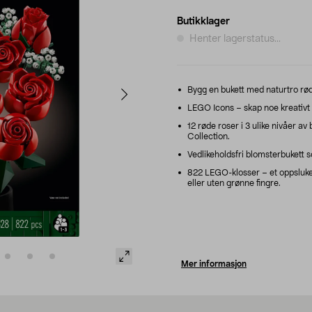
Butikklager
Henter lagerstatus...
Bygg en bukett med naturtro røde
LEGO Icons – skap noe kreativt 
12 røde roser i 3 ulike nivåer a
Collection.
Vedlikeholdsfri blomsterbukett s
822 LEGO-klosser – et oppsluk
eller uten grønne fingre.
Mer informasjon