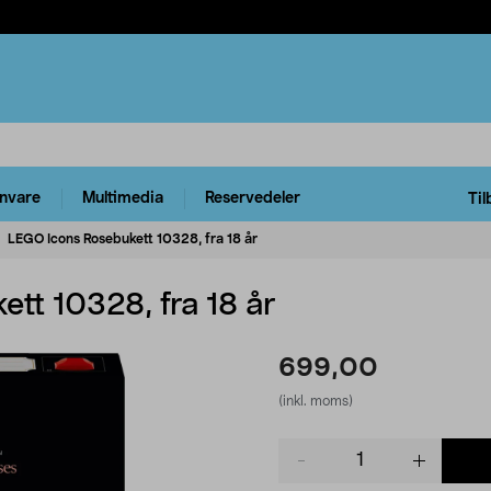
rnvare
Multimedia
Reservedeler
Til
LEGO Icons Rosebukett 10328, fra 18 år
tt 10328, fra 18 år
699,00
(inkl. moms)
Product
quantity