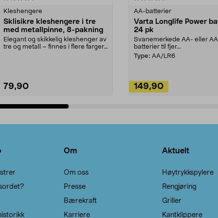
Kleshengere
AA-batterier
Sklisikre kleshengere i tre
Varta Longlife Power ba
med metallpinne, 8-pakning
24 pk
Elegant og skikkelig kleshenger av
Svanemerkede AA- eller A
tre og metall – finnes i flere farger.
batterier til fjer...
Kleshe...
Type:
AA/LR6
79,90
149,90
Legg i handlekurv
Legg i handlekurv
o
Om
Aktuelt
strer
Om oss
Høytrykkspylere
sordet?
Presse
Rengjøring
Bærekraft
Griller
istorikk
Karriere
Kantklippere