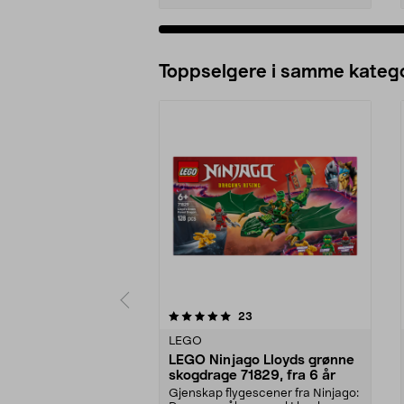
Legg i handlekurv
Toppselgere i samme katego
0 av 5 stjerner
5.0 av 5 stjerner
anmeldelser
23
LEGO
LEGO Ninjago Lloyds grønne
skogdrage 71829, fra 6 år
Gjenskap flygescener fra Ninjago: