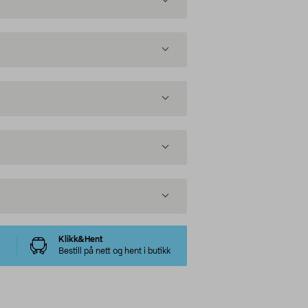
Klikk&Hent
Bestill på nett og hent i butikk