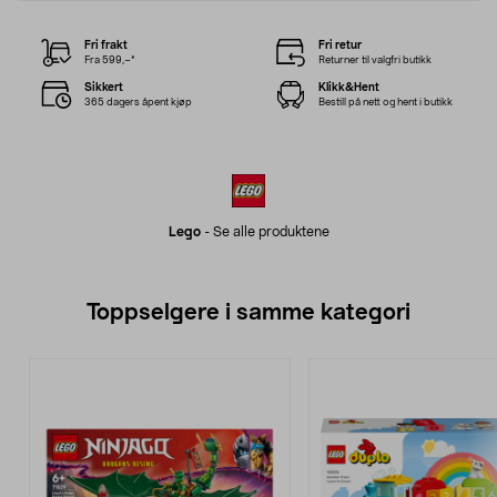
Fri frakt
Fri retur
Fra 599,–*
Returner til valgfri butikk
Sikkert
Klikk&Hent
365 dagers åpent kjøp
Bestill på nett og hent i butikk
Lego
-
Se alle produktene
Toppselgere i samme kategori