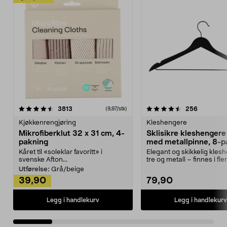
4.5av 5 stjerner
anmeldelser
4.5av 5 stjerner
anmeldels
3813
256
(9,97/stk)
Kjøkkenrengjøring
Kleshengere
Mikrofiberklut 32 x 31 cm, 4-
Sklisikre kleshengere 
pakning
med metallpinne, 8-p
Kåret til «soleklar favoritt» i
Elegant og skikkelig kles
svenske Afton...
tre og metall – finnes i fle
Kleshe...
Utførelse:
Grå/beige
39,90
79,90
Legg i handlekurv
Legg i handlekurv