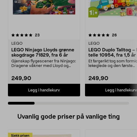
5.0 av 5 stjerner
anmeldelser
4.5 av 5 stjerner
anmeldelse
23
26
LEGO
LEGO
LEGO Ninjago Lloyds grønne
LEGO Duplo Talltog – 
skogdrage 71829, fra 6 år
telle 10954, fra 1,5 år
Gjenskap flygescener fra Ninjago:
Et fargerikt tog som formi
Dragene våkner med Lloyd og
lekeglede og den første
dragen hans. LEGO ...
forståelsen av tall. LEGO..
249,90
249,90
Legg i handlekurv
Legg i handlekurv
Uvanlig gode priser på vanlige ting
Sjekk prisen