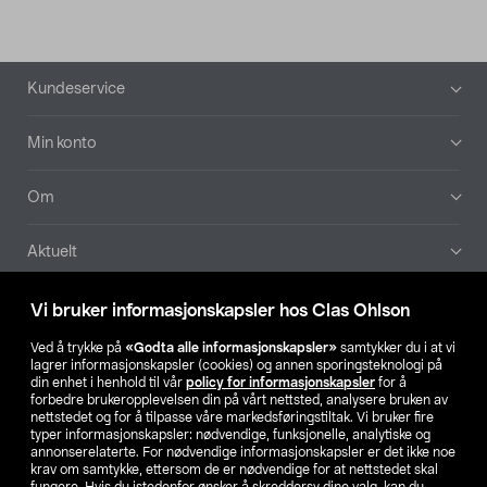
Bunntekst
Kundeservice
Min konto
Om
Aktuelt
Våre selskaper
Vi bruker informasjonskapsler hos Clas Ohlson
Ved å trykke på
«Godta alle informasjonskapsler»
samtykker du i at vi
Finn din butikk
lagrer informasjonskapsler (cookies) og annen sporingsteknologi på
din enhet i henhold til vår
policy for informasjonskapsler
for å
forbedre brukeropplevelsen din på vårt nettsted, analysere bruken av
SE
NO
FI
nettstedet og for å tilpasse våre markedsføringstiltak. Vi bruker fire
typer informasjonskapsler: nødvendige, funksjonelle, analytiske og
annonserelaterte. For nødvendige informasjonskapsler er det ikke noe
krav om samtykke, ettersom de er nødvendige for at nettstedet skal