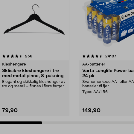
4.5av 5 stjerner
anmeldelser
4.5av 5 stjerner
anmeldels
256
24107
Kleshengere
AA-batterier
Sklisikre kleshengere i tre
Varta Longlife Power ba
med metallpinne, 8-pakning
24 pk
Elegant og skikkelig kleshenger av
Svanemerkede AA- eller A
tre og metall – finnes i flere farger.
batterier til fjer...
Kleshe...
Type:
AA/LR6
79,90
149,90
Legg i handlekurv
Legg i handlekurv