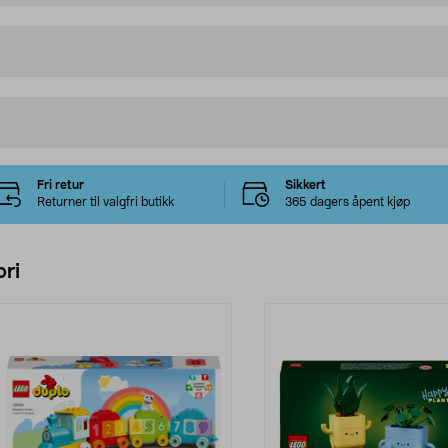
Fri retur
Sikkert
Returner til valgfri butikk
365 dagers åpent kjøp
ri