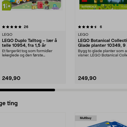
4.5 av 5 stjerner
anmeldelser
4.5 av 5 stjerner
anmeldelser
26
6
LEGO
LEGO
LEGO Duplo Talltog – lær å
LEGO Botanical Collect
telle 10954, fra 1,5 år
Glade planter 10349, 9 
Et fargerikt tog som formidler
Bygg to glade planter som a
lekeglede og den første
visner. LEGO Botanical Coll
forståelsen av tall. LEGO...
Glade planter ...
249,90
249,90
ge ting
Multibuy