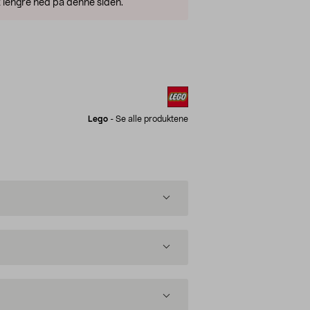
 lengre ned på denne siden.
Lego
-
Se alle produktene