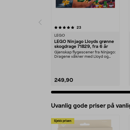
0 av 5 stjerner
5.0 av 5 stjerner
anmeldelser
23
LEGO
LEGO Ninjago Lloyds grønne
skogdrage 71829, fra 6 år
Gjenskap flygescener fra Ninjago:
Dragene våkner med Lloyd og
dragen hans. LEGO ...
249,90
Uvanlig gode priser på vanli
Sjekk prisen