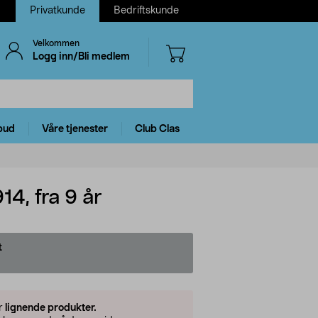
Privatkunde
Bedriftskunde
Velkommen
Logg inn/Bli medlem
bud
Våre tjenester
Club Clas
4, fra 9 år
t
er
lignende produkter.