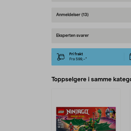
Anmeldelser
(13)
Eksperten svarer
Fri frakt
Fra 599,–*
Toppselgere i samme katego