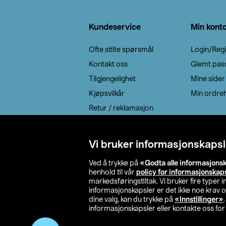
Bunntekst
Kundeservice
Min kont
Ofte stilte spørsmål
Login/Regi
Kontakt oss
Glemt pas
Tilgjengelighet
Mine sider
Kjøpsvilkår
Min ordreh
Retur / reklamasjon
EE-avfall
Cookie policy
Vi bruker informasjonskapsl
Leveringsalternativ
Ved å trykke på
«Godta alle informasjons
henhold til vår
policy for informasjonskap
markedsføringstiltak. Vi bruker fire typer
informasjonskapsler er det ikke noe krav 
dine valg, kan du trykke på
«Innstillinger»
informasjonskapsler eller kontakte oss for 
© 2026 Clas Oh