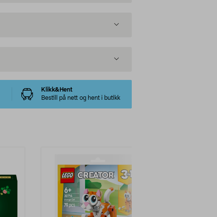
Klikk&Hent
Bestill på nett og hent i butikk