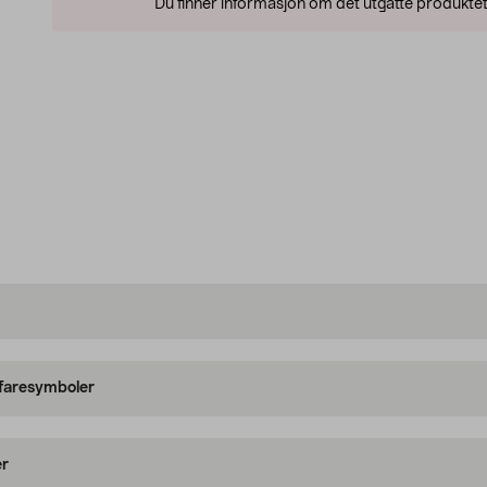
Du finner informasjon om det utgåtte produktet
 faresymboler
er