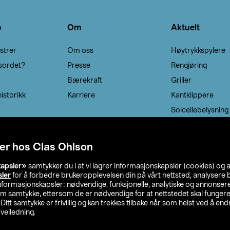
o
Om
Aktuelt
strer
Om oss
Høytrykkspylere
sordet?
Presse
Rengjøring
Bærekraft
Griller
istorikk
Karriere
Kantklippere
Solcellebelysning
er hos Clas Ohlson
kapsler»
samtykker du i at vi lagrer informasjonskapsler (cookies) og 
sler
for å forbedre brukeropplevelsen din på vårt nettsted, analysere b
 informasjonskapsler: nødvendige, funksjonelle, analytiske og annonse
om samtykke, ettersom de er nødvendige for at nettstedet skal fungere
. Ditt samtykke er frivillig og kan trekkes tilbake når som helst ved å endr
veiledning.
lson
Privacy statement
Medlemsvilkår
Kjøpsvilkår
F