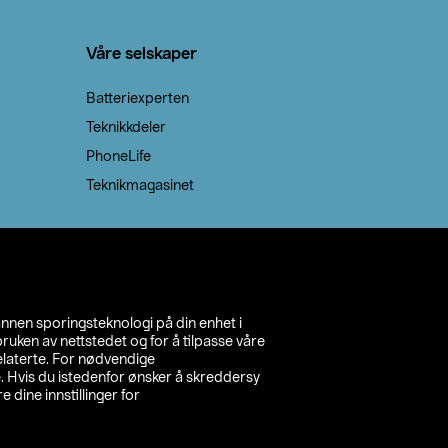
Våre selskaper
Batteriexperten
Teknikkdeler
PhoneLife
Teknikmagasinet
annen sporingsteknologi på din enhet i
ruken av nettstedet og for å tilpasse våre
relaterte. For nødvendige
. Hvis du istedenfor ønsker å skreddersy
e dine innstillinger for
inn din butikk