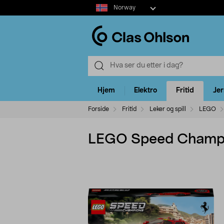
Select
Norway
market
Hjem
Elektro
Fritid
Je
Forside
Fritid
Leker og spill
LEGO
LEGO Speed Champion