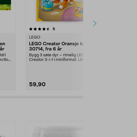
anmeldelser
4.5
5
0.0 av 5 stjerner
LEGO
LEGO
ion
LEGO Creator Oransje katt
LEGO Frien
år
30714, fra 6 år
enhjørningd
år
ldri
Bygg 3 søte dyr – rimelig LEGO
Bygg en søt k
ection
Creator 3-i-1 i miniformat. LEGO
vennene Pais
Creator Oransje ...
Friends Kakebi
59,90
119,90