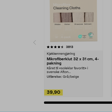
5av 5 stjerner
4.5av 5 stjerner
anmeldelser
3813
Kjøkkenrengjøring
Mikrofiberklut 32 x 31 cm, 4-
pakning
Kåret til «soleklar favoritt» i
svenske Afton...
Utførelse:
Grå/beige
39,90
Legg i handlekurv