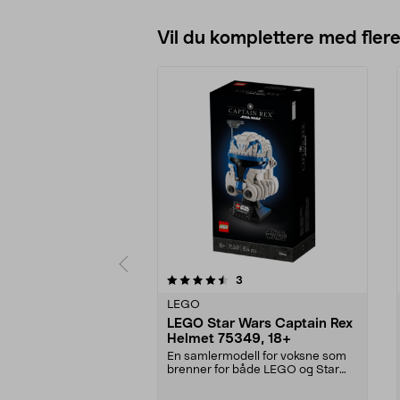
Vil du komplettere med fler
5av 5 stjerner
anmeldelser
3
0.0 av 5 stjerner
LEGO
LEGO Star Wars Captain Rex
Helmet 75349, 18+
En samlermodell for voksne som
brenner for både LEGO og Star
Wars. LEGO Star War...