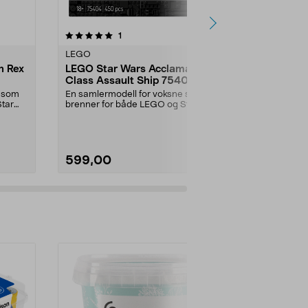
anmeldelser
1
0.0 av 5 stjerner
0.0
LEGO
LEGO
n Rex
LEGO Star Wars Acclamator-
LEGO Icons
Class Assault Ship 75404,
Diorama me
fra 18 år
podrace 753
e som
En samlermodell for voksne som
En samlermod
Star
brenner for både LEGO og Star
brenner for 
Wars. Inngår i LEGO...
Wars. LEGO Ic
599,00
949,00
Legg i handlekurv
Legg 