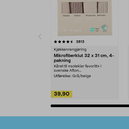
5av 5 stjerner
4.5av 5 stjerner
anmeldelser
3813
Kjøkkenrengjøring
Mikrofiberklut 32 x 31 cm, 4-
pakning
Kåret til «soleklar favoritt» i
svenske Afton...
Utførelse:
Grå/beige
39,90
Legg i handlekurv
Bunntekst