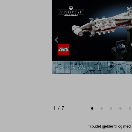
1
/
7
Tilbudet gjelder til og me