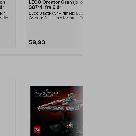
ion
LEGO Creator Oransje katt
LEGO Frien
år
30714, fra 6 år
enhjørningd
år
ldri
Bygg 3 søte dyr – rimelig LEGO
Bygg en søt k
ection
Creator 3-i-1 i miniformat. LEGO
vennene Pais
Creator Oransje ...
Friends Kakebi
59,90
119,90