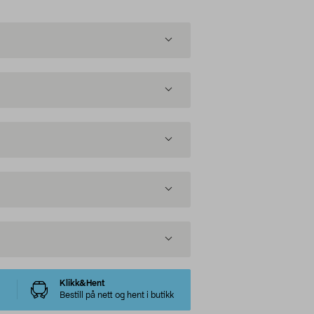
Klikk&Hent
Bestill på nett og hent i butikk