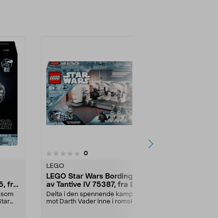
5.0
anmeldelser
0
0.0 av 5 stjerner
LEGO
LEGO
LEGO Star Wars Bordingen
LEGO Icons
, fra
av Tantive IV 75387, fra 8 år
Droideka 7
e som
Delta i den spennende kampen
En samlermod
Star
mot Darth Vader inne i romskipet.
brenner for 
LEGO Star Wars – ...
Wars. LEGO Ic