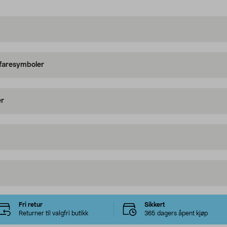
 faresymboler
er
Fri retur
Sikkert
Returner til valgfri butikk
365 dagers åpent kjøp