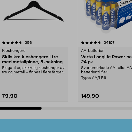
4.5av 5 stjerner
anmeldelser
4.5av 5 stjerner
anmeldels
256
24107
Kleshengere
AA-batterier
Sklisikre kleshengere i tre
Varta Longlife Power ba
med metallpinne, 8-pakning
24 pk
Elegant og skikkelig kleshenger av
Svanemerkede AA- eller A
tre og metall – finnes i flere farger.
batterier til fjer...
Kleshe...
Type:
AA/LR6
79,90
149,90
Legg i handlekurv
Legg i handlekurv