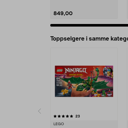
849,00
Legg i handlekurv
Toppselgere i samme katego
0 av 5 stjerner
5.0 av 5 stjerner
anmeldelser
23
LEGO