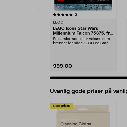
0av 5 stjerner
anmeldelser
2
0.0 av 5 stjerner
LEGO
LEGO Icons Star Wars
Millennium Falcon 75375, fra
18 år
En samlermodell for voksne som
brenner for både LEGO og Star
Wars. LEGO Icons – ...
999,00
Legg i handlekurv
Uvanlig gode priser på vanli
Sjekk prisen