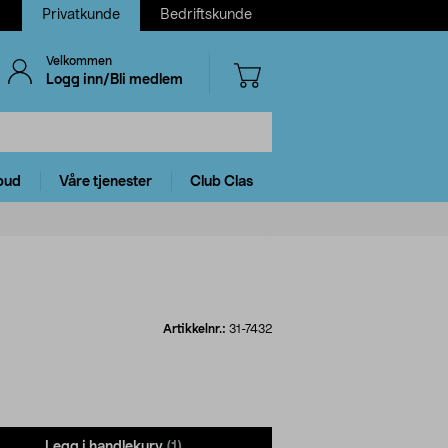
Privatkunde
Bedriftskunde
Velkommen
Logg inn/Bli medlem
bud
Våre tjenester
Club Clas
Artikkelnr.:
31-7432
Legg i handlekurv
(1)