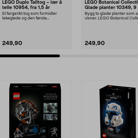
LEGO Duplo Talltog – lær å
LEGO Botanical Collect
telle 10954, fra 1,5 år
Glade planter 10349, 9 
Et fargerikt tog som formidler
Bygg to glade planter som a
lekeglede og den første
visner. LEGO Botanical Coll
forståelsen av tall. LEGO...
Glade planter ...
249,90
249,90