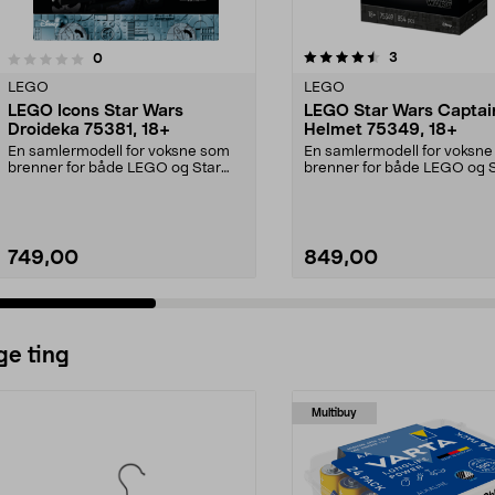
4.5av 5 stjerner
5.0av 5 stjerner
anmeldelser
3
anmeldelser
0
LEGO
LEGO
LEGO Icons Star Wars
LEGO Star Wars Captai
Droideka 75381, 18+
Helmet 75349, 18+
En samlermodell for voksne som
En samlermodell for voksn
brenner for både LEGO og Star
brenner for både LEGO og 
Wars. LEGO Icons – ...
Wars. LEGO Star War...
749,00
849,00
Legg i handlekurv
Legg i handlekurv
ge ting
Multibuy