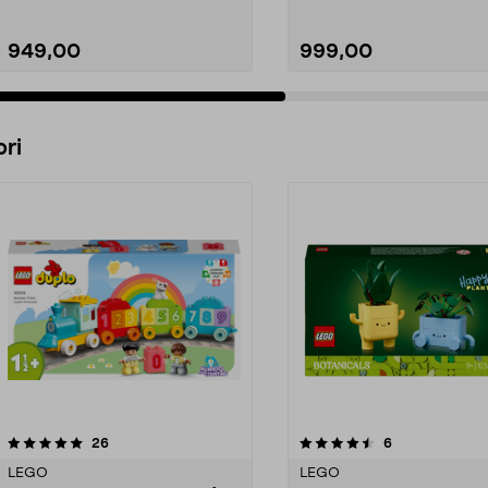
949,00
999,00
Legg i handlekurv
Legg i handlekurv
ri
4.5 av 5 stjerner
anmeldelser
4.5 av 5 stjerner
anmeldelser
26
6
LEGO
LEGO