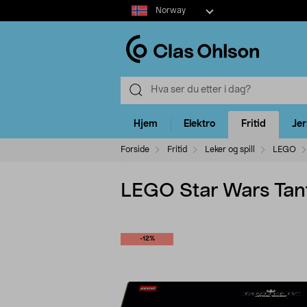
Select
Norway
market
Hjem
Elektro
Fritid
Je
Forside
Fritid
Leker og spill
LEGO
LEGO Star Wars Tanti
-12%