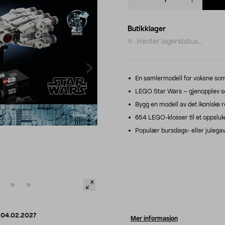
quantity
Butikklager
Henter lagerstatus...
En samlermodell for voksne som
LEGO Star Wars – gjenopplev s
Bygg en modell av det ikoniske r
654 LEGO-klosser til et oppsluk
Populær bursdags- eller julegave 
d
04.02.2027
Mer informasjon