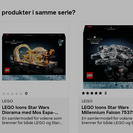
e produkter i samme serie?
5.0av 5 stjerner
anmeldelser
2
anmeldelser
0
0.0 av 5 stjerner
LEGO
LEGO
LEGO Icons Star Wars
LEGO Icons Star Wars
Diorama med Mos Espa-
Millennium Falcon 75375
podrace 75380, fra 18 år
18 år
En samlermodell for voksne som
En samlermodell for voksn
brenner for både LEGO og Star
brenner for både LEGO og 
Wars. LEGO Icons – ...
Wars. LEGO Icons – ...