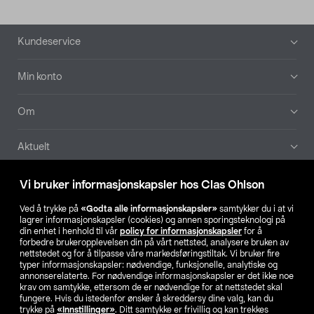
Bunntekst
Kundeservice
Min konto
Om
Aktuelt
Våre selskaper
Vi bruker informasjonskapsler hos Clas Ohlson
Ved å trykke på
«Godta alle informasjonskapsler»
samtykker du i at vi
Finn din butikk
lagrer informasjonskapsler (cookies) og annen sporingsteknologi på
din enhet i henhold til vår
policy for informasjonskapsler
for å
forbedre brukeropplevelsen din på vårt nettsted, analysere bruken av
SE
NO
FI
nettstedet og for å tilpasse våre markedsføringstiltak. Vi bruker fire
typer informasjonskapsler: nødvendige, funksjonelle, analytiske og
annonserelaterte. For nødvendige informasjonskapsler er det ikke noe
krav om samtykke, ettersom de er nødvendige for at nettstedet skal
fungere. Hvis du istedenfor ønsker å skreddersy dine valg, kan du
trykke på
«Innstillinger»
. Ditt samtykke er frivillig og kan trekkes