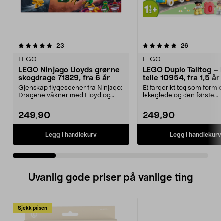
5.0 av 5 stjerner
anmeldelser
4.5 av 5 stjerner
anmeldelse
23
26
LEGO
LEGO
LEGO Ninjago Lloyds grønne
LEGO Duplo Talltog – 
skogdrage 71829, fra 6 år
telle 10954, fra 1,5 år
Gjenskap flygescener fra Ninjago:
Et fargerikt tog som formi
Dragene våkner med Lloyd og
lekeglede og den første
dragen hans. LEGO ...
forståelsen av tall. LEGO..
249,90
249,90
Legg i handlekurv
Legg i handlekurv
Uvanlig gode priser på vanlige ting
Sjekk prisen