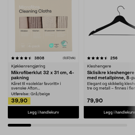
4.5av 5 stjerner
anmeldelser
4.5av 5 stjerner
anmeldels
3808
256
(9,97/stk)
Kjøkkenrengjøring
Kleshengere
Mikrofiberklut 32 x 31 cm, 4-
Sklisikre kleshengere 
pakning
med metallpinne, 8-p
Kåret til «soleklar favoritt» i
Elegant og skikkelig kles
svenske Afton...
tre og metall – finnes i fle
Kleshe...
Utførelse:
Grå/beige
39,90
79,90
Legg i handlekurv
Legg i handlekurv