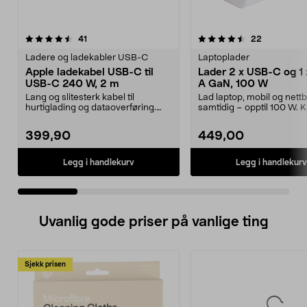
4.5 av 5 stjerner
anmeldelser
4.5 av 5 stjerner
anmeldelse
41
22
Ladere og ladekabler USB-C
Laptoplader
Apple ladekabel USB-C til
Lader 2 x USB-C og 1
USB-C 240 W, 2 m
A GaN, 100 W
Lang og slitesterk kabel til
Lad laptop, mobil og nettb
hurtiglading og dataoverføring.
samtidig – opptil 100 W. K
Apple ladekabel USB...
GaN-lader med 2 ...
399,90
449,00
Legg i handlekurv
Legg i handlekurv
Uvanlig gode priser på vanlige ting
Sjekk prisen