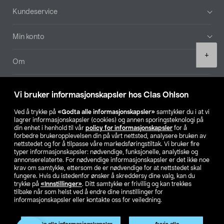
Bunntekst
Kundeservice
Min konto
Product
+
quantity
Om
Aktuelt
Vi bruker informasjonskapsler hos Clas Ohlson
Våre selskaper
Ved å trykke på
«Godta alle informasjonskapsler»
samtykker du i at vi
lagrer informasjonskapsler (cookies) og annen sporingsteknologi på
din enhet i henhold til vår
policy for informasjonskapsler
for å
Finn din butikk
forbedre brukeropplevelsen din på vårt nettsted, analysere bruken av
nettstedet og for å tilpasse våre markedsføringstiltak. Vi bruker fire
typer informasjonskapsler: nødvendige, funksjonelle, analytiske og
annonserelaterte. For nødvendige informasjonskapsler er det ikke noe
SE
NO
FI
krav om samtykke, ettersom de er nødvendige for at nettstedet skal
fungere. Hvis du istedenfor ønsker å skreddersy dine valg, kan du
trykke på
«Innstillinger»
. Ditt samtykke er frivillig og kan trekkes
tilbake når som helst ved å endre dine innstillinger for
informasjonskapsler eller kontakte oss for veiledning.