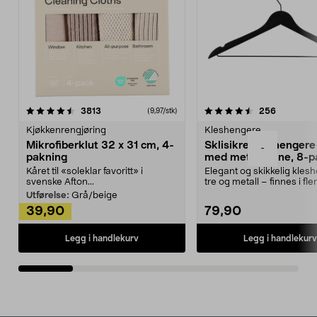
4.5av 5 stjerner
anmeldelser
4.5av 5 stjerner
anmeldels
3813
256
(9,97/stk)
Kjøkkenrengjøring
Kleshengere
Mikrofiberklut 32 x 31 cm, 4-
Sklisikre kleshengere 
-
pakning
med metallpinne, 8-p
Kåret til «soleklar favoritt» i
Elegant og skikkelig kles
svenske Afton...
tre og metall – finnes i fle
Kleshe...
Utførelse:
Grå/beige
39,90
79,90
Legg i handlekurv
Legg i handlekurv