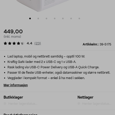
449,00
(inkl. moms)
4.4
(
23
)
Artikkelnr.:
39-5175
Lad laptop, mobil og nettbrett samtidig – opptil 100 W.
Kraftig GaN-lader med 2 x USB-C og 1 x USB-A.
Rask lading via USB-C Power Delivery og USB-A Quick Charge.
Passer til de fleste USB-enheter, også datamaskiner og større nettbrett.
Vegglader i kompakt format – enkel å ha med i sekken.
Mer informasjon
Butikklager
Nettlager
Henter lagerstatus...
Henter lagerstatus...