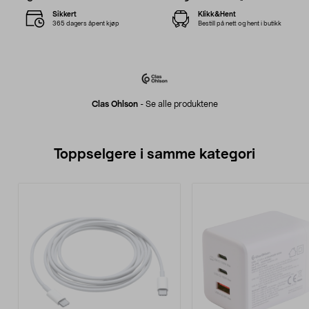
Sikkert
Klikk&Hent
365 dagers åpent kjøp
Bestill på nett og hent i butikk
Clas Ohlson
-
Se alle produktene
Toppselgere i samme kategori