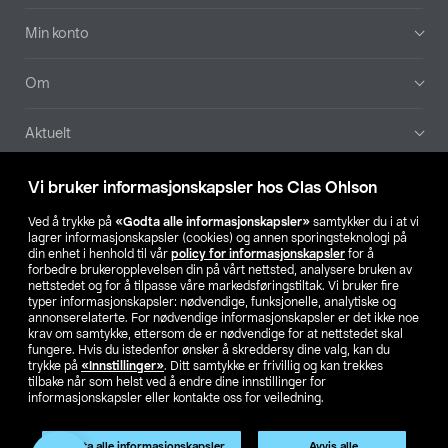
Min konto
Om
Aktuelt
Våre selskaper
Vi bruker informasjonskapsler hos Clas Ohlson
Ved å trykke på
«Godta alle informasjonskapsler»
samtykker du i at vi
Finn din butikk
lagrer informasjonskapsler (cookies) og annen sporingsteknologi på
din enhet i henhold til vår
policy for informasjonskapsler
for å
forbedre brukeropplevelsen din på vårt nettsted, analysere bruken av
SE
NO
FI
nettstedet og for å tilpasse våre markedsføringstiltak. Vi bruker fire
typer informasjonskapsler: nødvendige, funksjonelle, analytiske og
annonserelaterte. For nødvendige informasjonskapsler er det ikke noe
krav om samtykke, ettersom de er nødvendige for at nettstedet skal
fungere. Hvis du istedenfor ønsker å skreddersy dine valg, kan du
trykke på
«Innstillinger»
. Ditt samtykke er frivillig og kan trekkes
tilbake når som helst ved å endre dine innstillinger for
informasjonskapsler eller kontakte oss for veiledning.
Privacy statement
Medlemsvilkår
Kjøpsvilkår
For bedrifter
Endre til priser ekskl. moms
Produktet har utgått
Godta alle informasjonskapsler
Avvis alle