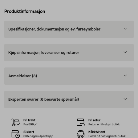
Produktinformasjon
Spesifikasjoner, dokumentasjon og ev. faresymboler
Kjøpsinformasjon, leveranser og returer
Anmeldelser
(3)
Eksperten svarer
(6 besvarte spørsmål)
Fri frakt
Fri retur
Fra 599,–*
Returner til valgfri butikk
Sikkert
Klikk&Hent
365 dagers åpent kjøp
Bestill på nett og hent i butikk