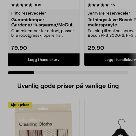
5.0 av 5 stjerner
anmeldelser
4.5 av 5 stjerner
anmeldelse
105
15
Fritid reservedeler
Jernvare reservedeler
Gummidemper
Tetningsskive Bosch 
Gardena/Husqvarna/McCullo
malersprøyte
ch/Flymo
Gummidemper for deksel, passer
Pakning til malingssprøyt
bl.a robotgressklippere fra
Bosch PFS 3000-2, PFS 
Gardena, Flymo og McC...
og PFS 7000.
79,90
29,90
Legg i handlekurv
Legg i handlekurv
Uvanlig gode priser på vanlige ting
Sjekk prisen