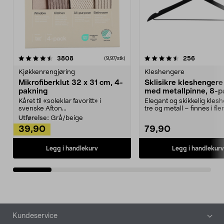
4.5av 5 stjerner
anmeldelser
4.5av 5 stjerner
anmeldels
3808
256
(9,97/stk)
Kjøkkenrengjøring
Kleshengere
Mikrofiberklut 32 x 31 cm, 4-
Sklisikre kleshengere 
pakning
med metallpinne, 8-p
Kåret til «soleklar favoritt» i
Elegant og skikkelig kles
svenske Afton...
tre og metall – finnes i fle
Kleshe...
Utførelse:
Grå/beige
39,90
79,90
Legg i handlekurv
Legg i handlekurv
Bunntekst
Kundeservice