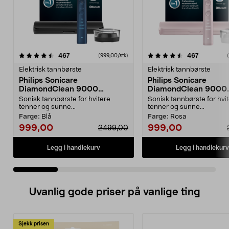
4.5 av 5 stjerner
anmeldelser
4.5 av 5 stjerner
anmeldels
467
467
(999,00/stk)
Elektrisk tannbørste
Elektrisk tannbørste
Philips Sonicare
Philips Sonicare
DiamondClean 9000
DiamondClean 9000
elektrisk tannbørste, Special
elektrisk tannbørste, 
Sonisk tannbørste for hvitere
Sonisk tannbørste for hvi
Edition
Edition
tenner og sunne...
tenner og sunne...
Farge:
Blå
Farge:
Rosa
999,00
999,00
2499,00
Legg i handlekurv
Legg i handlekurv
Uvanlig gode priser på vanlige ting
Sjekk prisen