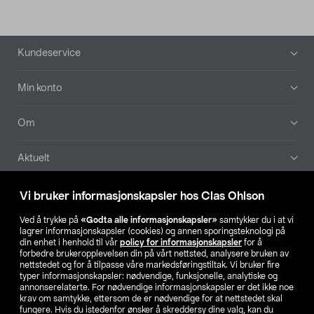
Bunntekst
Kundeservice
Min konto
Om
Aktuelt
Våre selskaper
Vi bruker informasjonskapsler hos Clas Ohlson
Ved å trykke på
«Godta alle informasjonskapsler»
samtykker du i at vi
Finn din butikk
lagrer informasjonskapsler (cookies) og annen sporingsteknologi på
din enhet i henhold til vår
policy for informasjonskapsler
for å
forbedre brukeropplevelsen din på vårt nettsted, analysere bruken av
SE
NO
FI
nettstedet og for å tilpasse våre markedsføringstiltak. Vi bruker fire
typer informasjonskapsler: nødvendige, funksjonelle, analytiske og
annonserelaterte. For nødvendige informasjonskapsler er det ikke noe
krav om samtykke, ettersom de er nødvendige for at nettstedet skal
fungere. Hvis du istedenfor ønsker å skreddersy dine valg, kan du