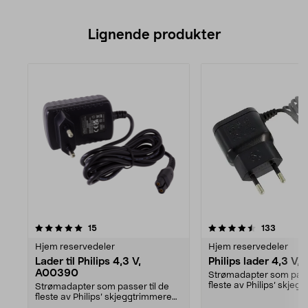
Lignende produkter
4.5av 5 stjerner
anmeldelser
anmelde
15
133
Hjem reservedeler
Hjem reservedeler
Lader til Philips 4,3 V,
Philips lader 4,3 V
A00390
Strømadapter som passe
fleste av Philips’ skjeg
Strømadapter som passer til de
og multitrimmer...
fleste av Philips’ skjeggtrimmere
og multitrimmer...