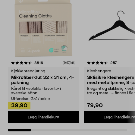
4.5av 5 stjerner
anmeldelser
4.5av 5 stjerner
anmeldels
3816
257
(9,97/stk)
Kjøkkenrengjøring
Kleshengere
Mikrofiberklut 32 x 31 cm, 4-
Sklisikre kleshengere 
pakning
med metallpinne, 8-p
Kåret til «soleklar favoritt» i
Elegant og skikkelig kles
svenske Afton...
tre og metall – finnes i fle
Kleshe...
Utførelse:
Grå/beige
39,90
79,90
Legg i handlekurv
Legg i handlekurv