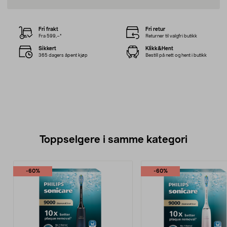
Fri frakt
Fri retur
Fra 599,–*
Returner til valgfri butikk
Sikkert
Klikk&Hent
365 dagers åpent kjøp
Bestill på nett og hent i butikk
Toppselgere i samme kategori
-60%
-60%