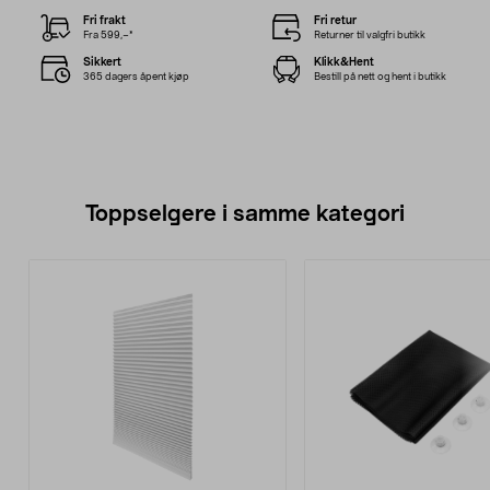
Fri frakt
Fri retur
Fra 599,–*
Returner til valgfri butikk
Sikkert
Klikk&Hent
365 dagers åpent kjøp
Bestill på nett og hent i butikk
Toppselgere i samme kategori