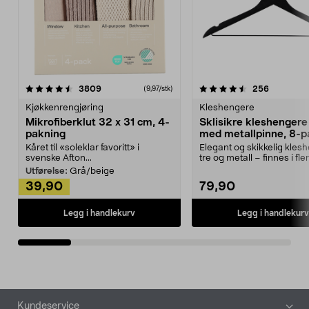
4.5av 5 stjerner
anmeldelser
4.5av 5 stjerner
anmeldels
3809
256
(9,97/stk)
Kjøkkenrengjøring
Kleshengere
Mikrofiberklut 32 x 31 cm, 4-
Sklisikre kleshengere 
pakning
med metallpinne, 8-p
Kåret til «soleklar favoritt» i
Elegant og skikkelig kles
svenske Afton...
tre og metall – finnes i fle
Kleshe...
Utførelse:
Grå/beige
39,90
79,90
Legg i handlekurv
Legg i handlekurv
Bunntekst
Kundeservice