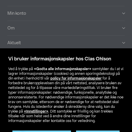
Min konto
Om
Aktuelt
Våre selskaper
Vi bruker informasjonskapsler hos Clas Ohlson
Ved å trykke på
«Godta alle informasjonskapsler»
samtykker du i at vi
Finn din butikk
lagrer informasjonskapsler (cookies) og annen sporingsteknologi på
din enhet i henhold til vår
policy for informasjonskapsler
for å
forbedre brukeropplevelsen din på vårt nettsted, analysere bruken av
SE
NO
FI
nettstedet og for å tilpasse våre markedsføringstiltak. Vi bruker fire
typer informasjonskapsler: nødvendige, funksjonelle, analytiske og
annonserelaterte. For nødvendige informasjonskapsler er det ikke noe
krav om samtykke, ettersom de er nødvendige for at nettstedet skal
fungere. Hvis du istedenfor ønsker å skreddersy dine valg, kan du
trykke på
«Innstillinger»
. Ditt samtykke er frivillig og kan trekkes
tilbake når som helst ved å endre dine innstillinger for
informasjonskapsler eller kontakte oss for veiledning.
Privacy statement
Medlemsvilkår
Kjøpsvilkår
For bedrifter
Endre til priser ekskl. moms