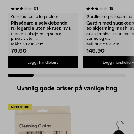
3.0 av 5 stjerner
anmeldelser
4.5 av 5 stjerner
anmeldelse
51
15
Gardiner og rullegardiner
Gardiner og rullegardiner
Plisségardin selvklebende,
Gardin med sugekopp
rullegardin uten skruer, hvit
solskjerming mesh, s
Plissert solskjerming som gir
Solskjerming i svart mesh
privatliv uten ...
varme og d...
Mål:
100 x 185 cm
Mål:
100 x 160 cm
79,90
149,90
Legg i handlekurv
Legg i handlekurv
Uvanlig gode priser på vanlige ting
Sjekk prisen