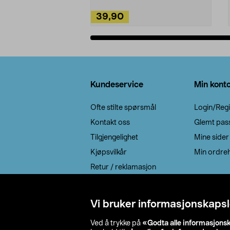
39,90
Legg i handlekurv
Bunntekst
Kundeservice
Min kont
Ofte stilte spørsmål
Login/Regi
Kontakt oss
Glemt pas
Tilgjengelighet
Mine sider
Kjøpsvilkår
Min ordreh
Retur / reklamasjon
EE-avfall
Cookie policy
Vi bruker informasjonskapsl
Leveringsalternativ
Ved å trykke på
«Godta alle informasjons