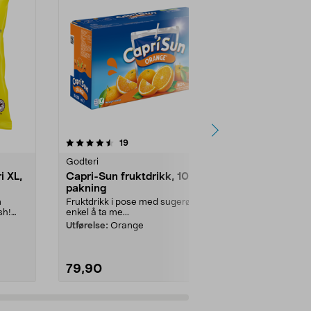
4.5 av 5 stjerner
anmeldelser
4.5
19
1
Godteri
Godteri
i XL,
Capri-Sun fruktdrikk, 10-
Dave og Jon
pakning
100 g
m
Fruktdrikk i pose med sugerør –
Myk og seig tø
sh!
enkel å ta me...
mellommålti...
Utførelse:
Orange
Utførelse:
Ma
79,90
34,90