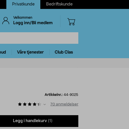
Privatkunde
Bedriftskunde
Velkommen
Logg inn/Bli medlem
bud
Våre tjenester
Club Clas
Artikkelnr.:
44-9025
70
anmeldelser
Legg i handlekurv
(1)