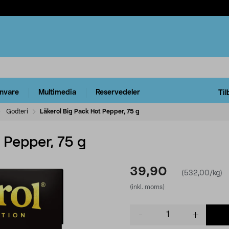
rnvare
Multimedia
Reservedeler
Til
Godteri
Läkerol Big Pack Hot Pepper, 75 g
 Pepper, 75 g
39,90
(532,00/kg)
(inkl. moms)
Product
quantity