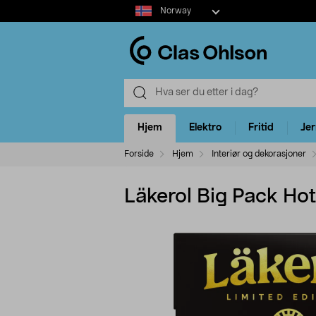
Select
Norway
market
Hjem
Elektro
Fritid
Je
Forside
Hjem
Interiør og dekorasjoner
Läkerol Big Pack Hot