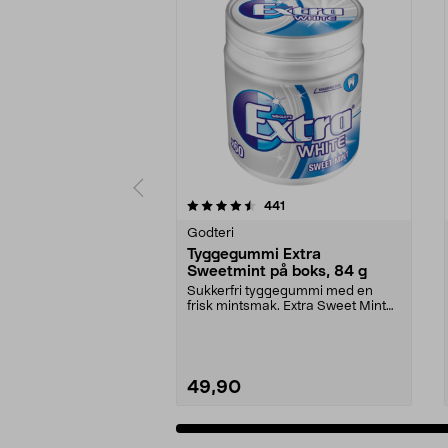
5 av 5 stjerner
4.5 av 5 stjerner
anmeldelser
441
Godteri
Tyggegummi Extra
Sweetmint på boks, 84 g
Sukkerfri tyggegummi med en
frisk mintsmak. Extra Sweet Mint
er en gelatinfri og...
49,90