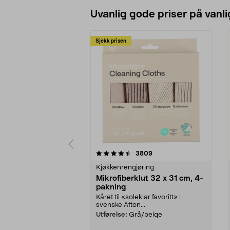
Uvanlig gode priser på vanli
Sjekk prisen
5av 5 stjerner
4.5av 5 stjerner
anmeldelser
3809
Kjøkkenrengjøring
Mikrofiberklut 32 x 31 cm, 4-
pakning
Kåret til «soleklar favoritt» i
svenske Afton...
Utførelse:
Grå/beige