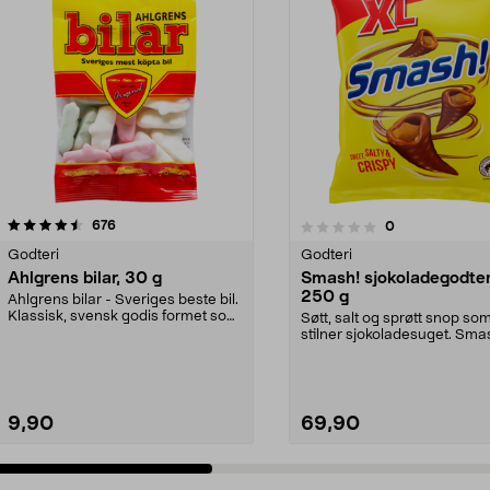
anmeldelser
4.5 av 5 stjerner
676
anmeldelser
0
0.0 av 5 stjerner
Godteri
Godteri
Ahlgrens bilar, 30 g
Smash! sjokoladegodter
250 g
Ahlgrens bilar - Sveriges beste bil.
Klassisk, svensk godis formet som
Søtt, salt og sprøtt snop so
seige bil...
stilner sjokoladesuget. Sma
sjokoladegodis med ...
9,90
69,90