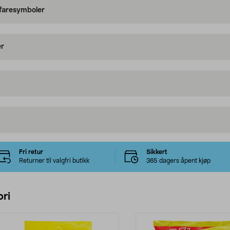
 faresymboler
er
Fri retur
Sikkert
Returner til valgfri butikk
365 dagers åpent kjøp
ri