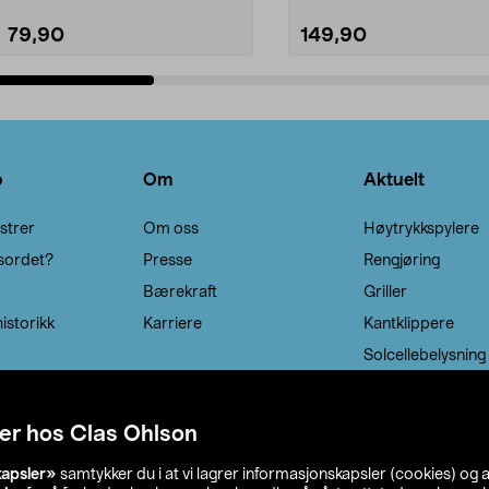
79,90
149,90
Legg i handlekurv
Legg i handlekurv
o
Om
Aktuelt
strer
Om oss
Høytrykkspylere
sordet?
Presse
Rengjøring
Bærekraft
Griller
istorikk
Karriere
Kantklippere
Solcellebelysning
er hos Clas Ohlson
kapsler»
samtykker du i at vi lagrer informasjonskapsler (cookies) og 