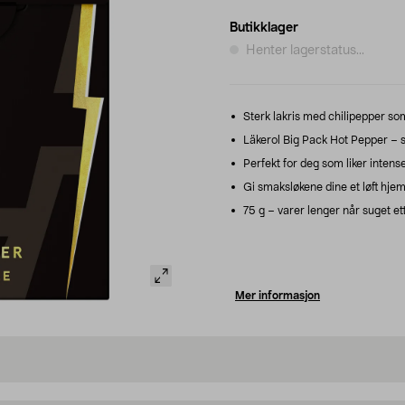
Butikklager
Henter lagerstatus...
Sterk lakris med chilipepper som 
Läkerol Big Pack Hot Pepper – su
Perfekt for deg som liker intense 
Gi smaksløkene dine et løft hjem
75 g – varer lenger når suget et
Mer informasjon