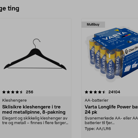
ge ting
Multibuy
4.5av 5 stjerner
anmeldelser
4.5av 5 stjerner
anmeldels
256
24104
Kleshengere
AA-batterier
Sklisikre kleshengere i tre
Varta Longlife Power ba
med metallpinne, 8-pakning
24 pk
Elegant og skikkelig kleshenger av
Svanemerkede AA- eller A
tre og metall – finnes i flere farger.
batterier til fjer...
Kleshe...
Type:
AA/LR6