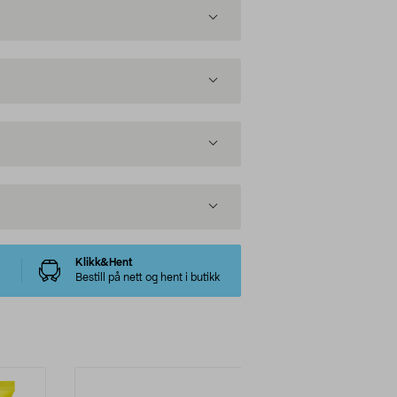
Klikk&Hent
Bestill på nett og hent i butikk