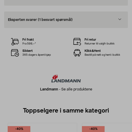
Eksperten svarer
(1 besvart spørsmål)
Fri frakt
Fri retur
Fra 599,–*
Returner til valgfri butikk
Sikkert
Klikk&Hent
365 dagers åpent kjøp
Bestill på nett og hent i butikk
Landmann
-
Se alle produktene
Toppselgere i samme kategori
-40%
-40%