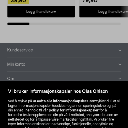
39,90
79,90
Legg i handlekurv
Legg i handlekurv
Bunntekst
Kundeservice
Min konto
Om
Vi bruker informasjonskapsler hos Clas Ohlson
Aktuelt
Ved å trykke på
«Godta alle informasjonskapsler»
samtykker du i at vi
lagrer informasjonskapsler (cookies) og annen sporingsteknologi på
Våre selskaper
din enhet i henhold til vår
policy for informasjonskapsler
for å
forbedre brukeropplevelsen din på vårt nettsted, analysere bruken av
nettstedet og for å tilpasse våre markedsføringstiltak. Vi bruker fire
Finn din butikk
typer informasjonskapsler: nødvendige, funksjonelle, analytiske og