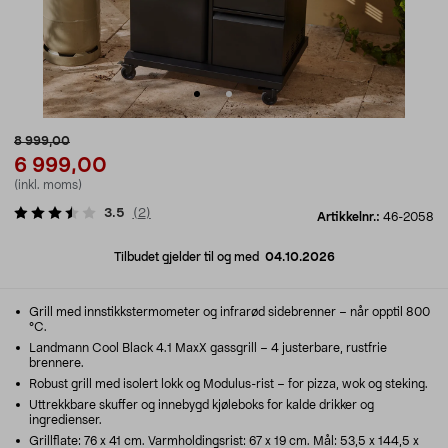
8 999,00
6 999,00
(inkl. moms)
3.5
(
2
)
Artikkelnr.:
46-2058
Tilbudet gjelder til og med
04.10.2026
Grill med innstikkstermometer og infrarød sidebrenner – når opptil 800
°C.
Landmann Cool Black 4.1 MaxX gassgrill – 4 justerbare, rustfrie
brennere.
Robust grill med isolert lokk og Modulus-rist – for pizza, wok og steking.
Uttrekkbare skuffer og innebygd kjøleboks for kalde drikker og
ingredienser.
Grillflate: 76 x 41 cm. Varmholdingsrist: 67 x 19 cm. Mål: 53,5 x 144,5 x