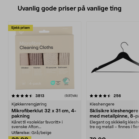
Uvanlig gode priser på vanlige ting
Sjekk prisen
4.5av 5 stjerner
anmeldelser
4.5av 5 stjerner
anmeldels
3813
256
(9,97/stk)
Kjøkkenrengjøring
Kleshengere
Mikrofiberklut 32 x 31 cm, 4-
Sklisikre kleshengere 
pakning
med metallpinne, 8-p
Kåret til «soleklar favoritt» i
Elegant og skikkelig kles
svenske Afton...
tre og metall – finnes i fle
Kleshe...
Utførelse:
Grå/beige