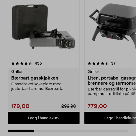
4.5 av 5 stjerner
anmeldelser
4.5 av 5 stjerner
anmeldelse
455
37
Griller
Griller
Bærbart gasskjøkken
Liten, portabel gassgri
brennere og termome
Gassdrevet kokeplate med
justerbar flamme. Bærbart
Bærbar gassgrill for pikni
gasskjøkken for matlaging ute...
camping – grillflate på 48
Portabel gass...
179,00
779,00
299,90
Legg i handlekurv
Legg i handlekurv