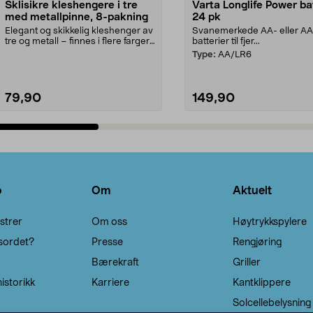
Sklisikre kleshengere i tre
Varta Longlife Power ba
med metallpinne, 8-pakning
24 pk
Elegant og skikkelig kleshenger av
Svanemerkede AA- eller A
tre og metall – finnes i flere farger.
batterier til fjer...
Kleshe...
Type:
AA/LR6
79,90
149,90
Legg i handlekurv
Legg i handlekurv
o
Om
Aktuelt
strer
Om oss
Høytrykkspylere
sordet?
Presse
Rengjøring
Bærekraft
Griller
istorikk
Karriere
Kantklippere
Solcellebelysning