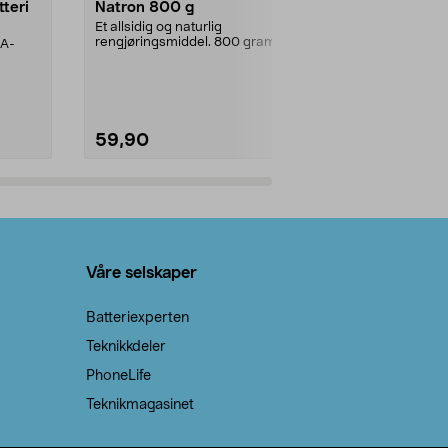
tteri
Natron 800 g
Telys steari
prosent ste
Et allsidig og naturlig
rengjøringsmiddel. 800 gram
AA-
100 % stearin
natron – til rengjøring både...
råvarer. Produ
brenner med e
59,90
69,90
Legg i handlekurv
Legg 
Våre selskaper
Batteriexperten
Teknikkdeler
PhoneLife
Teknikmagasinet