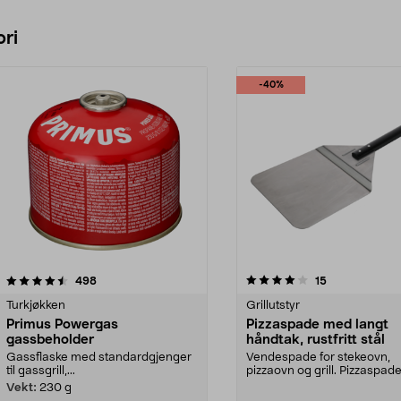
ri
-40%
4.0 av 5 stjerner
anmeldelser
4.5 av 5 stjerner
anmeldelser
498
15
Turkjøkken
Grillutstyr
Primus Powergas
Pizzaspade med langt
gassbeholder
håndtak, rustfritt stål
Gassflaske med standardgjenger
Vendespade for stekeovn,
til gassgrill,...
pizzaovn og grill. Pizzaspade
rustfritt stål med lang...
Vekt:
230 g