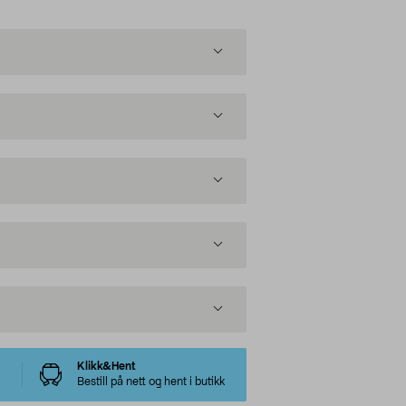
Klikk&Hent
Bestill på nett og hent i butikk