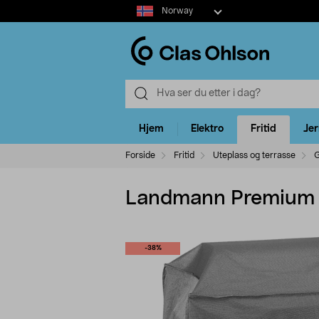
Select
Norway
market
Hjem
Elektro
Fritid
Je
Forside
Fritid
Uteplass og terrasse
G
Landmann Premium L 
-38%