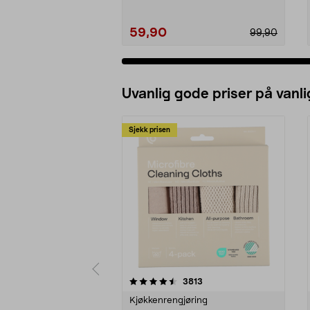
59,90
99,90
Uvanlig gode priser på vanli
Sjekk prisen
5av 5 stjerner
4.5av 5 stjerner
anmeldelser
3813
Kjøkkenrengjøring