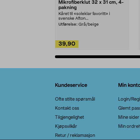
Mikrofiberklut 32 x 31 cm, 4-
pakning
Kåret til «soleklar favoritt» i
svenske Afton...
Utførelse:
Grå/beige
39,90
Legg i handlekurv
Bunntekst
Kundeservice
Min kont
Ofte stilte spørsmål
Login/Regi
Kontakt oss
Glemt pas
Tilgjengelighet
Mine sider
Kjøpsvilkår
Min ordreh
Retur / reklamasjon