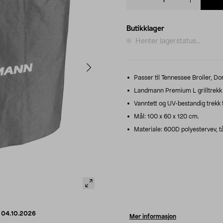
quantity
Butikklager
Henter lagerstatus...
Passer til Tennessee Broiler, Do
Landmann Premium L grilltrekk fo
Vanntett og UV-bestandig trekk f
Mål: 100 x 60 x 120 cm.
Materiale: 600D polyestervev, tå
d
04.10.2026
Mer informasjon