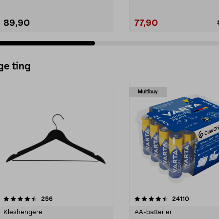
89,90
77,90
ge ting
Multibuy
4.5av 5 stjerner
anmeldelser
4.5av 5 stjerner
anmeldels
256
24110
Kleshengere
AA-batterier