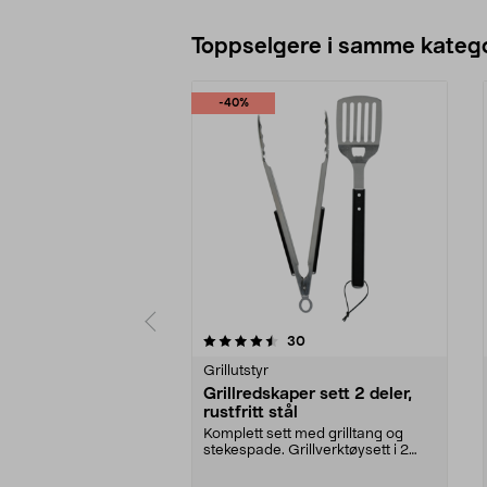
Toppselgere i samme katego
-40%
5 av 5 stjerner
4.5 av 5 stjerner
anmeldelser
30
Grillutstyr
Grillredskaper sett 2 deler,
rustfritt stål
Komplett sett med grilltang og
stekespade. Grillverktøysett i 2
deler av rustfri...