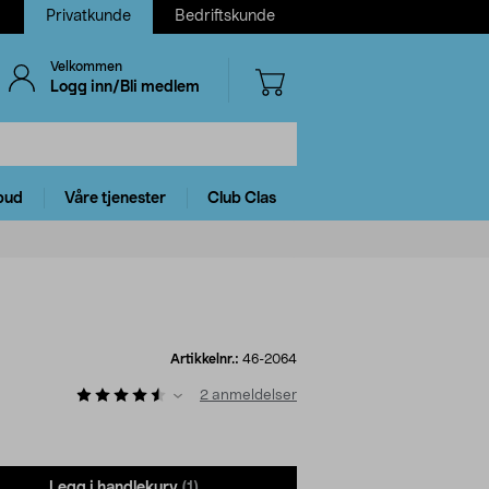
Privatkunde
Bedriftskunde
Velkommen
Logg inn/Bli medlem
bud
Våre tjenester
Club Clas
Artikkelnr.:
46-2064
2
anmeldelser
Legg i handlekurv
(1)