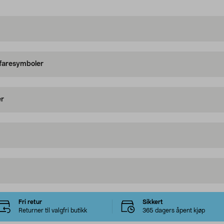
 faresymboler
er
Fri retur
Sikkert
Returner til valgfri butikk
365 dagers åpent kjøp