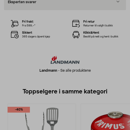
Eksperten svarer
Fri frakt
Fri retur
Fra 599,–*
Returner til valgfri butikk
Sikkert
Klikk&Hent
365 dagers åpent kjøp
Bestill på nett og hent i butikk
Landmann
-
Se alle produktene
Toppselgere i samme kategori
-40%