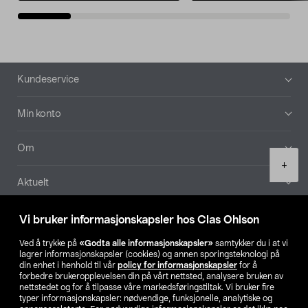
Bunntekst
Kundeservice
Min konto
Om
Product
+
quantity
Aktuelt
Våre selskaper
Vi bruker informasjonskapsler hos Clas Ohlson
Ved å trykke på
«Godta alle informasjonskapsler»
samtykker du i at vi
Finn din butikk
lagrer informasjonskapsler (cookies) og annen sporingsteknologi på
din enhet i henhold til vår
policy for informasjonskapsler
for å
forbedre brukeropplevelsen din på vårt nettsted, analysere bruken av
SE
NO
FI
nettstedet og for å tilpasse våre markedsføringstiltak. Vi bruker fire
typer informasjonskapsler: nødvendige, funksjonelle, analytiske og