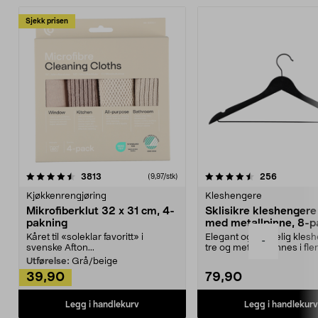
Sjekk prisen
4.5av 5 stjerner
anmeldelser
4.5av 5 stjerner
anmeldels
3813
256
(9,97/stk)
Kjøkkenrengjøring
Kleshengere
Mikrofiberklut 32 x 31 cm, 4-
Sklisikre kleshengere 
pakning
med metallpinne, 8-p
Kåret til «soleklar favoritt» i
Elegant og skikkelig kles
-
svenske Afton...
tre og metall – finnes i fle
Kleshe...
Utførelse:
Grå/beige
39,90
79,90
Legg i handlekurv
Legg i handlekurv