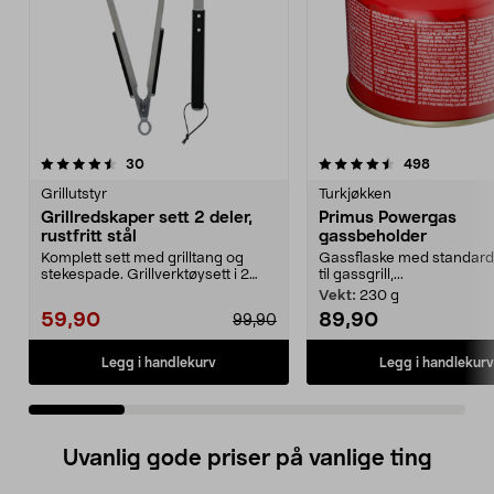
4.5 av 5 stjerner
anmeldelser
4.0 av 5 stjerner
anmeldels
30
498
Grillutstyr
Turkjøkken
Grillredskaper sett 2 deler,
Primus Powergas
rustfritt stål
gassbeholder
Komplett sett med grilltang og
Gassflaske med standard
stekespade. Grillverktøysett i 2
til gassgrill,...
deler av rustfri...
Vekt:
230 g
59,90
89,90
99,90
Legg i handlekurv
Legg i handlekurv
Uvanlig gode priser på vanlige ting