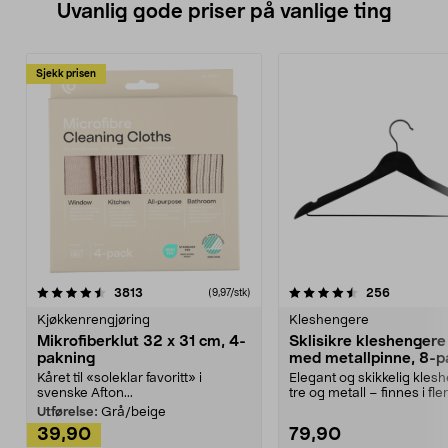
Uvanlig gode priser på vanlige ting
Sjekk prisen
4.5av 5 stjerner
anmeldelser
4.5av 5 stjerner
anmeldels
3813
256
(9,97/stk)
Kjøkkenrengjøring
Kleshengere
Mikrofiberklut 32 x 31 cm, 4-
Sklisikre kleshengere 
pakning
med metallpinne, 8-p
Kåret til «soleklar favoritt» i
Elegant og skikkelig kles
svenske Afton...
tre og metall – finnes i fle
Kleshe...
Utførelse:
Grå/beige
39,90
79,90