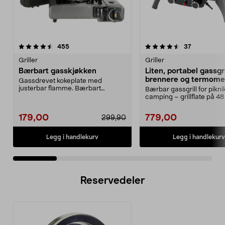
4.5 av 5 stjerner
anmeldelser
4.5 av 5 stjerner
anmeldelse
455
37
Griller
Griller
Bærbart gasskjøkken
Liten, portabel gassgri
brennere og termome
Gassdrevet kokeplate med
justerbar flamme. Bærbart
Bærbar gassgrill for pikni
gasskjøkken for matlaging ute...
camping – grillflate på 48
Portabel gass...
179,00
779,00
299,90
Legg i handlekurv
Legg i handlekurv
Reservedeler