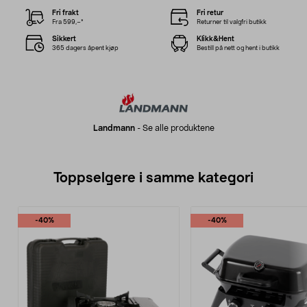
Fri frakt
Fri retur
Fra 599,–*
Returner til valgfri butikk
Sikkert
Klikk&Hent
365 dagers åpent kjøp
Bestill på nett og hent i butikk
Landmann
-
Se alle produktene
Toppselgere i samme kategori
-40%
-40%