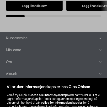
Legg i handlekurv
Legg i handlekurv
Bunntekst
Kundeservice
Min konto
Om
Aktuelt
Våre selskaper
Vi bruker informasjonskapsler hos Clas Ohlson
Ved å trykke på
«Godta alle informasjonskapsler»
samtykker du i at vi
Finn din butikk
lagrer informasjonskapsler (cookies) og annen sporingsteknologi på
din enhet i henhold til vår
policy for informasjonskapsler
for å
forbedre brukeropplevelsen din på vårt nettsted, analysere bruken av