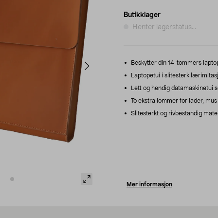
Butikklager
Henter lagerstatus...
Beskytter din 14-tommers laptop –
Laptopetui i slitesterk lærimita
Lett og hendig datamaskinetui s
To ekstra lommer for lader, mus e
Slitesterkt og rivbestandig mat
Mer informasjon