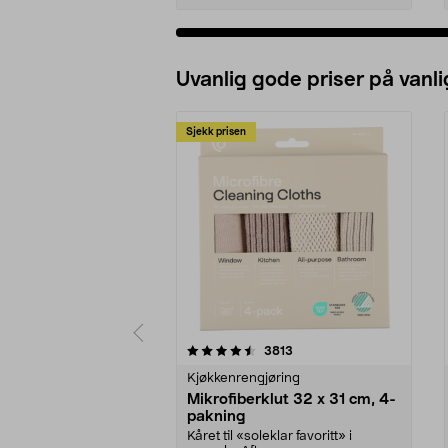
Uvanlig gode priser på vanli
Sjekk prisen
5av 5 stjerner
4.5av 5 stjerner
anmeldelser
3813
Kjøkkenrengjøring
Mikrofiberklut 32 x 31 cm, 4-
pakning
Kåret til «soleklar favoritt» i