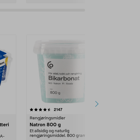
er
4.0av 5 stjerner
anmeldelser
4.5
2147
4
Rengjøringsmidler
Levende lys
tteri
Natron 800 g
Telys steari
prosent ste
Et allsidig og naturlig
rengjøringsmiddel. 800 gram
AA-
100 % stearin