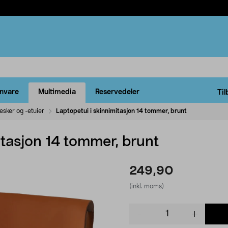
rnvare
Multimedia
Reservedeler
Til
sker og -etuier
Laptopetui i skinnimitasjon 14 tommer, brunt
itasjon 14 tommer, brunt
249,90
(inkl. moms)
Product
quantity