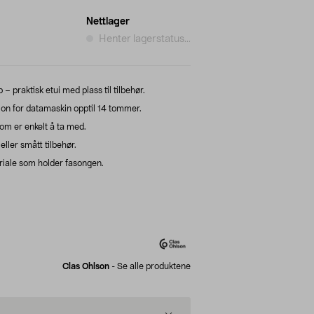
Nettlager
Henter lagerstatus...
 praktisk etui med plass til tilbehør.
sjon for datamaskin opptil 14 tommer.
om er enkelt å ta med.
ller smått tilbehør.
eriale som holder fasongen.
Clas Ohlson
-
Se alle produktene