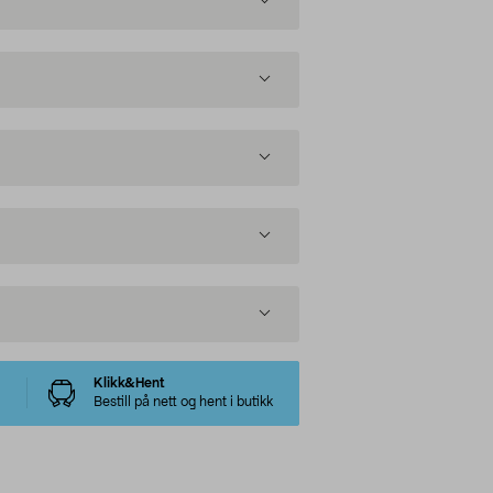
Klikk&Hent
Bestill på nett og hent i butikk