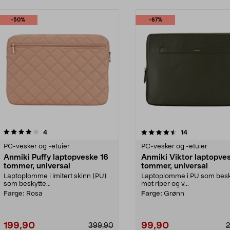
-50%
-67%
4.5 av 5 stjerner
anmeldelser
4.5 av 5 stjerner
anmeldelser
4
14
PC-vesker og -etuier
PC-vesker og -etuier
Anmiki Puffy laptopveske 16
Anmiki Viktor laptopve
tommer, universal
tommer, universal
Laptoplomme i imitert skinn (PU)
Laptoplomme i PU som besk
som beskytte...
mot riper og v...
Farge:
Rosa
Farge:
Grønn
199,90
99,90
399,90