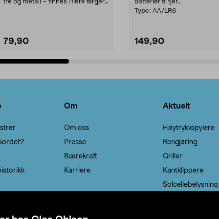
tre og metall – finnes i flere farger.
batterier til fjer...
Kleshe...
Type:
AA/LR6
79,90
149,90
Legg i handlekurv
Legg i handlekurv
o
Om
Aktuelt
strer
Om oss
Høytrykkspylere
sordet?
Presse
Rengjøring
Bærekraft
Griller
istorikk
Karriere
Kantklippere
Solcellebelysning