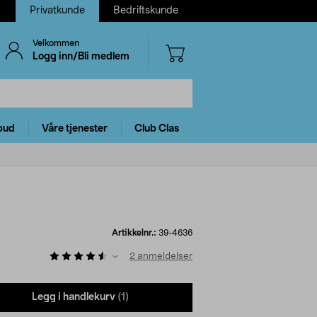
Privatkunde
Bedriftskunde
Velkommen
Logg inn/Bli medlem
bud
Våre tjenester
Club Clas
Artikkelnr.:
39-4636
2
anmeldelser
Legg i handlekurv
(1)