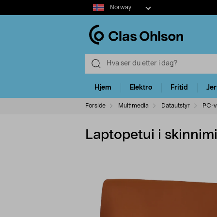
Select
Norway
market
Hjem
Elektro
Fritid
Je
Forside
Multimedia
Datautstyr
PC-ve
Laptopetui i skinnim