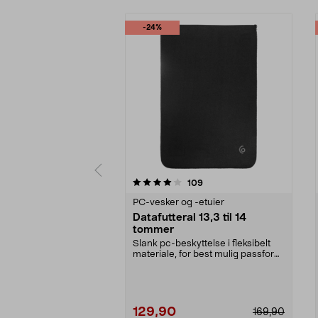
-24%
0 av 5 stjerner
4.0 av 5 stjerner
anmeldelser
109
PC-vesker og -etuier
Datafutteral 13,3 til 14
tommer
Slank pc-beskyttelse i fleksibelt
materiale, for best mulig passform.
Futteral t...
129,90
169,90