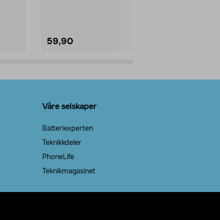
natron – til rengjøring både...
råvarer. Produ
brenner med e
59,90
69,90
Legg i handlekurv
Legg 
Våre selskaper
Batteriexperten
Teknikkdeler
PhoneLife
Teknikmagasinet