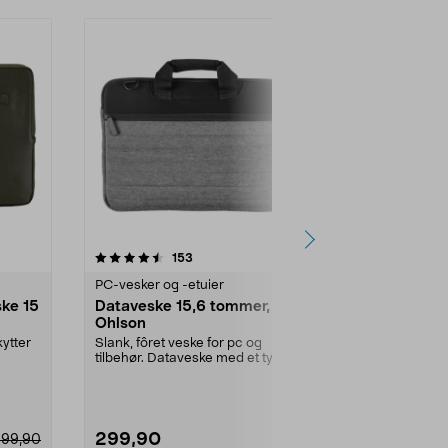
Nyhet
anmeldelser
153
0.0 av 5 stjerner
0.0
PC-vesker og -etuier
PC-vesker og 
ske 15
Dataveske 15,6 tommer, Clas
Laptopves
Ohlson
skulderreim
svart
ytter
Slank, fôret veske for pc og
Polstret, van
tilbehør. Dataveske med et tykt
laptopveske me
vattert fôr – holde...
Dataveske 14 
299,90
249,90
299,90