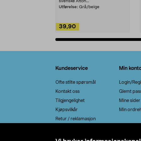
svenske Afton...
Utførelse:
Grå/beige
39,90
Legg i handlekurv
Bunntekst
Kundeservice
Min kont
Ofte stilte spørsmål
Login/Regi
Kontakt oss
Glemt pas
Tilgjengelighet
Mine sider
Kjøpsvilkår
Min ordreh
Retur / reklamasjon
EE-avfall
Cookie policy