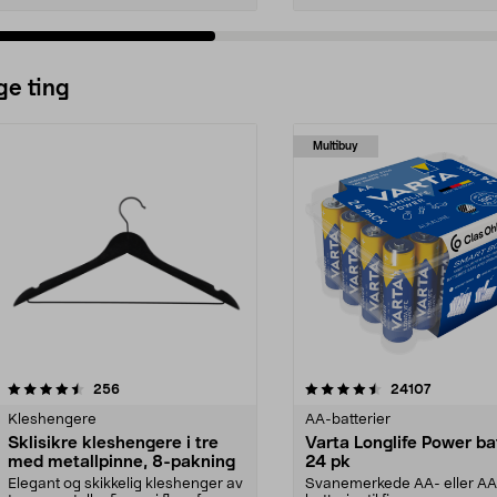
ge ting
Multibuy
4.5av 5 stjerner
anmeldelser
4.5av 5 stjerner
anmeldels
256
24107
Kleshengere
AA-batterier
Sklisikre kleshengere i tre
Varta Longlife Power ba
med metallpinne, 8-pakning
24 pk
Elegant og skikkelig kleshenger av
Svanemerkede AA- eller A