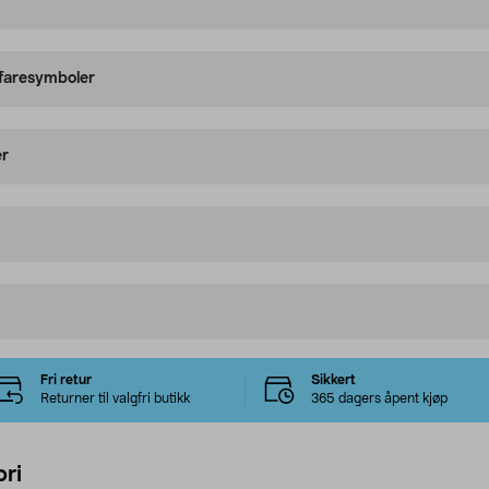
 faresymboler
er
Fri retur
Sikkert
Returner til valgfri butikk
365 dagers åpent kjøp
ri