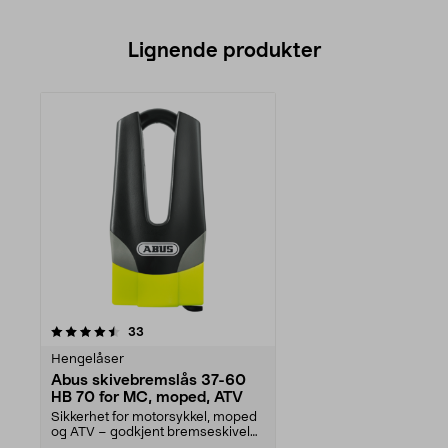
Lignende produkter
anmeldelser
33
Hengelåser
Abus skivebremslås 37-60
HB 70 for MC, moped, ATV
Sikkerhet for motorsykkel, moped
og ATV – godkjent bremseskivelås
klasse 3, C. A...