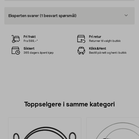
Eksperten svarer
(1 besvart spørsmål)
Fri frakt
Fri retur
Fra 599,–*
Returner til valgfri butikk
Sikkert
Klikk&Hent
365 dagers åpent kjøp
Bestill på nett og hent i butikk
Toppselgere i samme kategori