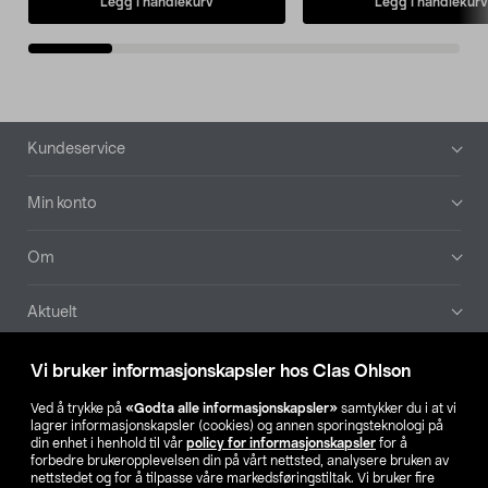
Legg i handlekurv
Legg i handlekurv
Bunntekst
Kundeservice
Min konto
Om
Aktuelt
Våre selskaper
Vi bruker informasjonskapsler hos Clas Ohlson
Ved å trykke på
«Godta alle informasjonskapsler»
samtykker du i at vi
Finn din butikk
lagrer informasjonskapsler (cookies) og annen sporingsteknologi på
din enhet i henhold til vår
policy for informasjonskapsler
for å
forbedre brukeropplevelsen din på vårt nettsted, analysere bruken av
SE
NO
FI
nettstedet og for å tilpasse våre markedsføringstiltak. Vi bruker fire