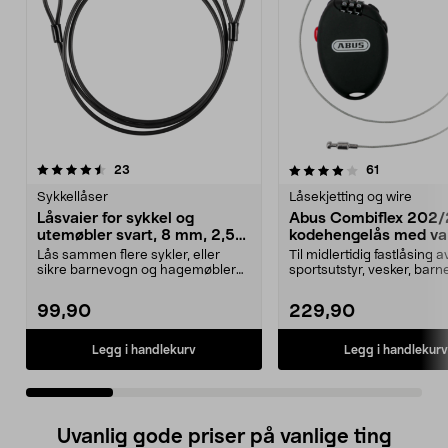
4.0 av 5 stjerner
anmeldelser
4.5 av 5 stjerner
anmeldelse
23
61
Sykkellåser
Låsekjetting og wire
Låsvaier for sykkel og
Abus Combiflex 202
utemøbler svart, 8 mm, 2,5
kodehengelås med va
meter
70 cm
Lås sammen flere sykler, eller
Til midlertidig fastlåsing a
sikre barnevogn og hagemøbler
sportsutstyr, vesker, bar
på en enkel og tryg...
o.l. Abus CombiF...
99,90
229,90
Legg i handlekurv
Legg i handlekurv
Uvanlig gode priser på vanlige ting