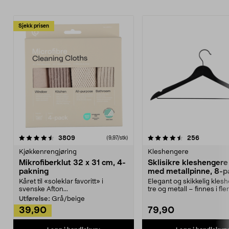
Sjekk prisen
4.5av 5 stjerner
anmeldelser
4.5av 5 stjerner
anmeldels
3809
256
(9,97/stk)
Kjøkkenrengjøring
Kleshengere
Mikrofiberklut 32 x 31 cm, 4-
Sklisikre kleshengere 
pakning
med metallpinne, 8-p
Kåret til «soleklar favoritt» i
Elegant og skikkelig kles
svenske Afton...
tre og metall – finnes i fle
Kleshe...
Utførelse:
Grå/beige
39,90
79,90