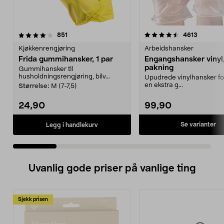
4.5 av 5 stjerner
anmeldelser
4.5 av 5 stjerner
anmeldel
851
4613
Kjøkkenrengjøring
Arbeidshansker
Frida gummihansker, 1 par
Engangshansker vinyl
pakning
Gummihansker til
husholdningsrengjøring, bilv...
Upudrede vinylhansker fo
en ekstra g...
Størrelse:
M (7-7,5)
24,90
99,90
Se varianter
Legg i handlekurv
Uvanlig gode priser på vanlige ting
Sjekk prisen