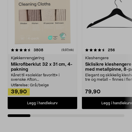
4.5av 5 stjerner
anmeldelser
4.5av 5 stjerner
anmeldels
3808
256
(9,97/stk)
Kjøkkenrengjøring
Kleshengere
Mikrofiberklut 32 x 31 cm, 4-
Sklisikre kleshengere 
pakning
med metallpinne, 8-p
Kåret til «soleklar favoritt» i
Elegant og skikkelig kles
svenske Afton...
tre og metall – finnes i fle
Kleshe...
Utførelse:
Grå/beige
39,90
79,90
Legg i handlekurv
Legg i handlekurv