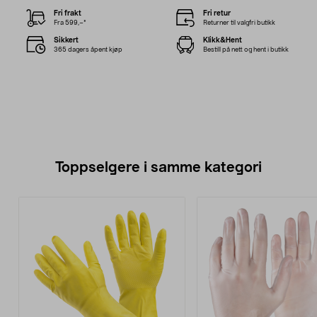
Fri frakt
Fri retur
Fra 599,–*
Returner til valgfri butikk
Sikkert
Klikk&Hent
365 dagers åpent kjøp
Bestill på nett og hent i butikk
Toppselgere i samme kategori