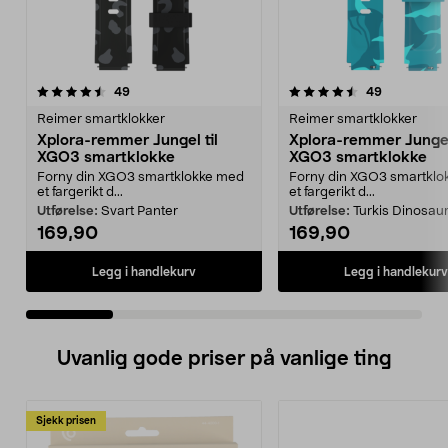
4.5 av 5 stjerner
anmeldelser
4.5 av 5 stjerner
anmeldelse
49
49
Reimer smartklokker
Reimer smartklokker
Xplora-remmer Jungel til
Xplora-remmer Jungel 
XGO3 smartklokke
XGO3 smartklokke
Forny din XGO3 smartklokke med
Forny din XGO3 smartklo
et fargerikt d...
et fargerikt d...
Utførelse:
Svart Panter
Utførelse:
Turkis Dinosau
169,90
169,90
Legg i handlekurv
Legg i handlekurv
Uvanlig gode priser på vanlige ting
Sjekk prisen