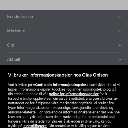
Bunntekst
Kundeservice
Min konto
Om
Aktuelt
Våre selskaper
Vi bruker informasjonskapsler hos Clas Ohlson
Ved å trykke på
«Godta alle informasjonskapsler»
samtykker du i at vi
Finn din butikk
lagrer informasjonskapsler (cookies) og annen sporingsteknologi på
din enhet i henhold til vår
policy for informasjonskapsler
for å
forbedre brukeropplevelsen din på vårt nettsted, analysere bruken av
SE
NO
FI
nettstedet og for å tilpasse våre markedsføringstiltak. Vi bruker fire
typer informasjonskapsler: nødvendige, funksjonelle, analytiske og
annonserelaterte. For nødvendige informasjonskapsler er det ikke noe
krav om samtykke, ettersom de er nødvendige for at nettstedet skal
fungere. Hvis du istedenfor ønsker å skreddersy dine valg, kan du
trykke på
«Innstillinger»
. Ditt samtykke er frivillig og kan trekkes