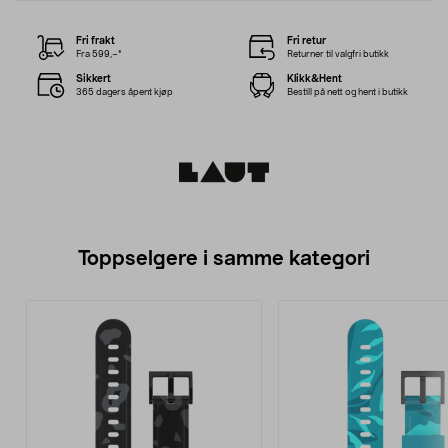
Fri frakt
Fri retur
Fra 599,–*
Returner til valgfri butikk
Sikkert
Klikk&Hent
365 dagers åpent kjøp
Bestill på nett og hent i butikk
Toppselgere i samme kategori