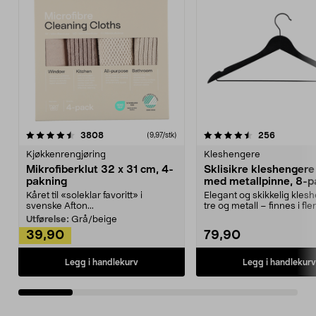
4.5av 5 stjerner
anmeldelser
4.5av 5 stjerner
anmeldels
3808
256
(9,97/stk)
Kjøkkenrengjøring
Kleshengere
Mikrofiberklut 32 x 31 cm, 4-
Sklisikre kleshengere 
pakning
med metallpinne, 8-p
Kåret til «soleklar favoritt» i
Elegant og skikkelig kles
svenske Afton...
tre og metall – finnes i fle
Kleshe...
Utførelse:
Grå/beige
39,90
79,90
Legg i handlekurv
Legg i handlekurv