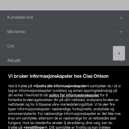
Bunntekst
Kundeservice
Min konto
Om
Product
+
quantity
Aktuelt
Våre selskaper
Vi bruker informasjonskapsler hos Clas Ohlson
Ved å trykke på
«Godta alle informasjonskapsler»
samtykker du i at vi
Finn din butikk
lagrer informasjonskapsler (cookies) og annen sporingsteknologi på
din enhet i henhold til vår
policy for informasjonskapsler
for å
forbedre brukeropplevelsen din på vårt nettsted, analysere bruken av
SE
NO
FI
nettstedet og for å tilpasse våre markedsføringstiltak. Vi bruker fire
typer informasjonskapsler: nødvendige, funksjonelle, analytiske og
annonserelaterte. For nødvendige informasjonskapsler er det ikke noe
krav om samtykke, ettersom de er nødvendige for at nettstedet skal
fungere. Hvis du istedenfor ønsker å skreddersy dine valg, kan du
trykke på
«Innstillinger»
. Ditt samtykke er frivillig og kan trekkes