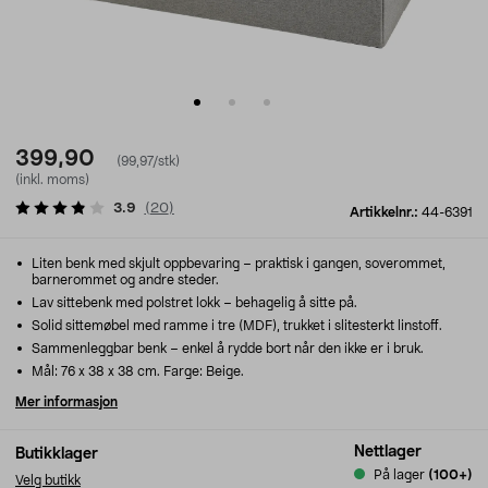
399,90
(99,97/stk)
(inkl. moms)
3.9
(
20
)
Artikkelnr.:
44-6391
Liten benk med skjult oppbevaring – praktisk i gangen, soverommet,
barnerommet og andre steder.
Lav sittebenk med polstret lokk – behagelig å sitte på.
Solid sittemøbel med ramme i tre (MDF), trukket i slitesterkt linstoff.
Sammenleggbar benk – enkel å rydde bort når den ikke er i bruk.
Mål: 76 x 38 x 38 cm. Farge: Beige.
Mer informasjon
Nettlager
Butikklager
På lager
(100+)
Velg butikk