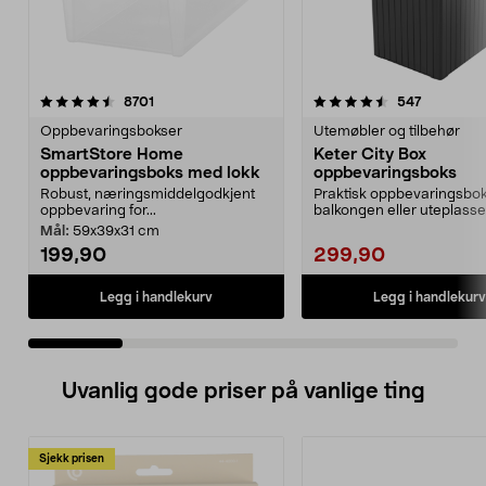
4.5 av 5 stjerner
anmeldelser
4.5 av 5 stjerner
anmeldels
8701
547
Oppbevaringsbokser
Utemøbler og tilbehør
SmartStore Home
Keter City Box
oppbevaringsboks med lokk
oppbevaringsboks
Robust, næringsmiddelgodkjent
Praktisk oppbevaringsboks 
oppbevaring for...
balkongen eller uteplassen
til oppb...
Mål:
59x39x31 cm
199,90
299,90
Legg i handlekurv
Legg i handlekurv
Uvanlig gode priser på vanlige ting
Sjekk prisen