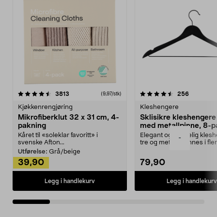
4.5av 5 stjerner
anmeldelser
4.5av 5 stjerner
anmeldels
3813
256
(9,97/stk)
Kjøkkenrengjøring
Kleshengere
Mikrofiberklut 32 x 31 cm, 4-
Sklisikre kleshengere 
pakning
med metallpinne, 8-p
Kåret til «soleklar favoritt» i
Elegant og skikkelig kles
-
svenske Afton...
tre og metall – finnes i fle
Kleshe...
Utførelse:
Grå/beige
39,90
79,90
Legg i handlekurv
Legg i handlekurv