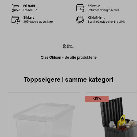
Fri frakt
Fri retur
Fra 599,–*
Returner til valgfri butikk
Sikkert
Klikk&Hent
365 dagers åpent kjøp
Bestill på nett og hent i butikk
Clas Ohlson
-
Se alle produktene
Toppselgere i samme kategori
-25%