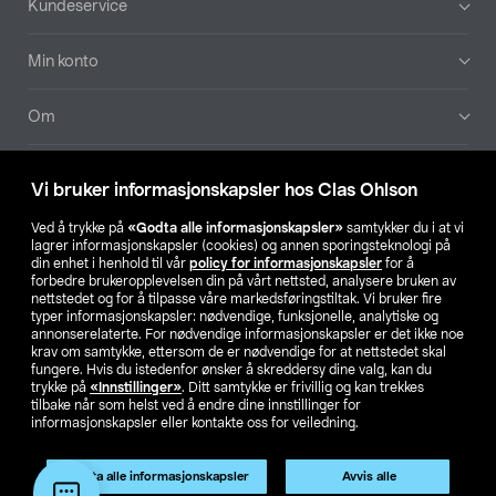
Kundeservice
Min konto
Om
Aktuelt
Vi bruker informasjonskapsler hos Clas Ohlson
Våre selskaper
Ved å trykke på
«Godta alle informasjonskapsler»
samtykker du i at vi
lagrer informasjonskapsler (cookies) og annen sporingsteknologi på
din enhet i henhold til vår
policy for informasjonskapsler
for å
Finn din butikk
forbedre brukeropplevelsen din på vårt nettsted, analysere bruken av
nettstedet og for å tilpasse våre markedsføringstiltak. Vi bruker fire
typer informasjonskapsler: nødvendige, funksjonelle, analytiske og
annonserelaterte. For nødvendige informasjonskapsler er det ikke noe
SE
NO
FI
krav om samtykke, ettersom de er nødvendige for at nettstedet skal
fungere. Hvis du istedenfor ønsker å skreddersy dine valg, kan du
trykke på
«Innstillinger»
. Ditt samtykke er frivillig og kan trekkes
tilbake når som helst ved å endre dine innstillinger for
informasjonskapsler eller kontakte oss for veiledning.
Godta alle informasjonskapsler
Avvis alle
Privacy statement
Medlemsvilkår
Kjøpsvilkår
For bedrifter