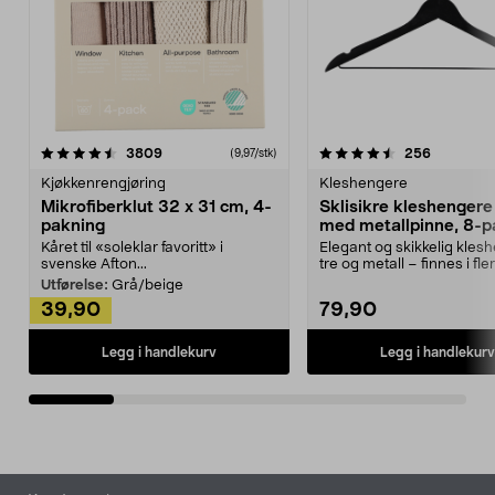
4.5av 5 stjerner
anmeldelser
4.5av 5 stjerner
anmeldels
3809
256
(9,97/stk)
Kjøkkenrengjøring
Kleshengere
Mikrofiberklut 32 x 31 cm, 4-
Sklisikre kleshengere 
pakning
med metallpinne, 8-p
Kåret til «soleklar favoritt» i
Elegant og skikkelig kles
svenske Afton...
tre og metall – finnes i fle
Kleshe...
Utførelse:
Grå/beige
39,90
79,90
Legg i handlekurv
Legg i handlekurv
Bunntekst