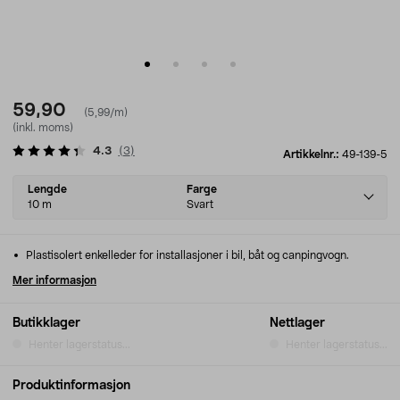
59,90
(5,99/m)
(inkl. moms)
4.3
(
3
)
Artikkelnr.:
49-139-5
Select
Lengde
Farge
variant
10 m
Svart
Plastisolert enkelleder for installasjoner i bil, båt og canpingvogn.
Mer informasjon
Butikklager
Nettlager
Henter lagerstatus...
Henter lagerstatus...
Produktinformasjon