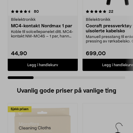
5.0 av 5 stjerner
anmeldelser
4.0 av 5 stjerner
anmeldelse
80
22
Bilelektronikk
Bilelektronikk
MC4-kontakt Nordmax 1 par
Cocraft pressverktøy t
uisolerte kabelsko
Koble til solcellepanelet ditt. MC4-
kontakt NM-MC4S – 1 par, hann
Manuell presstang til enke
og hunn. Konta...
pressing av rørkabelsko. 
pressverktøy – verk...
44,90
699,00
Legg i handlekurv
Legg i handlekurv
Uvanlig gode priser på vanlige ting
Sjekk prisen