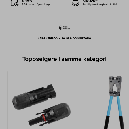
Sikkert
Klikk&Hent
365 dagers åpent kjøp
Bestill på nett og hent i butikk
Clas Ohlson
-
Se alle produktene
Toppselgere i samme kategori