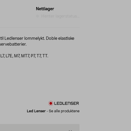
Nettlager
Henter lagerstatus...
 til Ledlenser lommelykt. Doble elastiske
servebatterier.
7, L7E, M7, MT7, P7, T7, TT.
Led Lenser
-
Se alle produktene