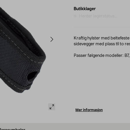
Butikklager
Henter lagerstatus...
Kraftig hylster med beltefeste
sidevegger med plass til to re
Passer følgende modeller: B7, L
Mer informasjon