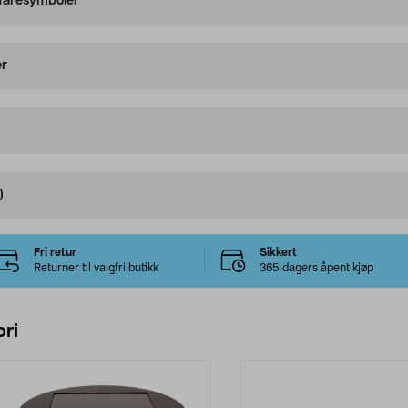
 faresymboler
er
)
Fri retur
Sikkert
Returner til valgfri butikk
365 dagers åpent kjøp
ri