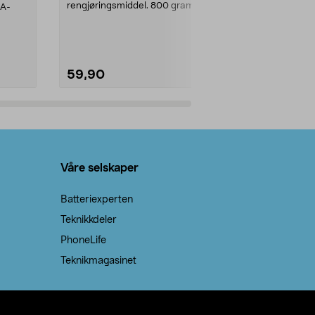
rengjøringsmiddel. 800 gram
AA-
100 % stearin
natron – til rengjøring både...
råvarer. Produ
brenner med e
59,90
69,90
Legg i handlekurv
Legg 
Våre selskaper
Batteriexperten
Teknikkdeler
PhoneLife
Teknikmagasinet