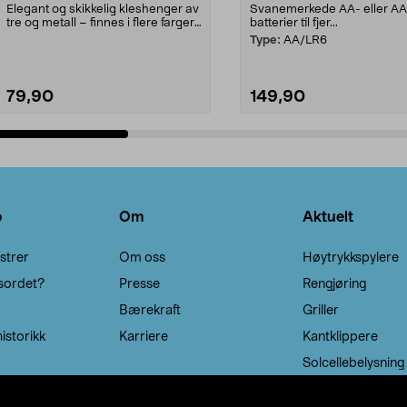
Elegant og skikkelig kleshenger av
Svanemerkede AA- eller A
tre og metall – finnes i flere farger.
batterier til fjer...
Kleshe...
Type:
AA/LR6
79,90
149,90
Legg i handlekurv
Legg i handlekurv
o
Om
Aktuelt
strer
Om oss
Høytrykkspylere
sordet?
Presse
Rengjøring
Bærekraft
Griller
istorikk
Karriere
Kantklippere
Solcellebelysning