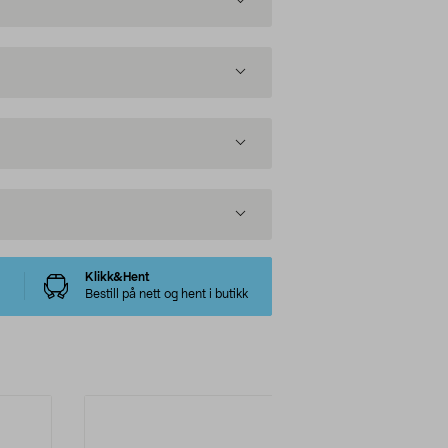
Klikk&Hent
Bestill på nett og hent i butikk