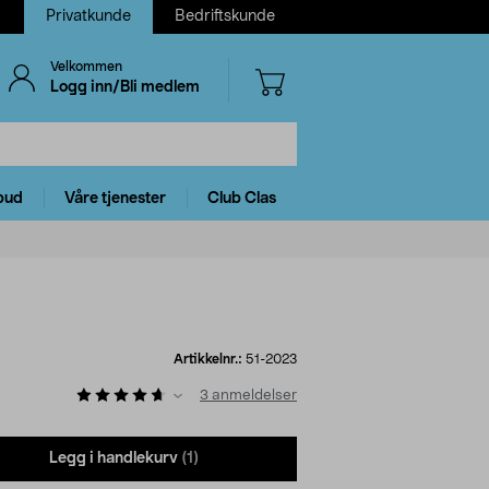
Privatkunde
Bedriftskunde
Velkommen
Logg inn/Bli medlem
bud
Våre tjenester
Club Clas
Artikkelnr.:
51-2023
3
anmeldelser
Legg i handlekurv
(1)