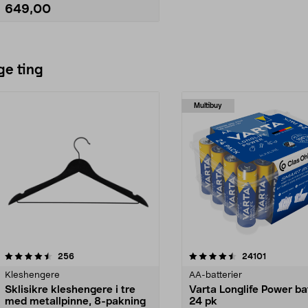
er enkel å bruke, selv med hansker
649,00
på.
Se varianter
ge ting
Multibuy
4.5av 5 stjerner
anmeldelser
4.5av 5 stjerner
anmeldels
256
24101
Kleshengere
AA-batterier
Sklisikre kleshengere i tre
Varta Longlife Power ba
med metallpinne, 8-pakning
24 pk