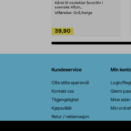
Kåret til «soleklar favoritt» i
svenske Afton...
Utførelse:
Grå/beige
39,90
Legg i handlekurv
Bunntekst
Kundeservice
Min kont
Ofte stilte spørsmål
Login/Regi
Kontakt oss
Glemt pas
Tilgjengelighet
Mine sider
Kjøpsvilkår
Min ordreh
Retur / reklamasjon
EE-avfall