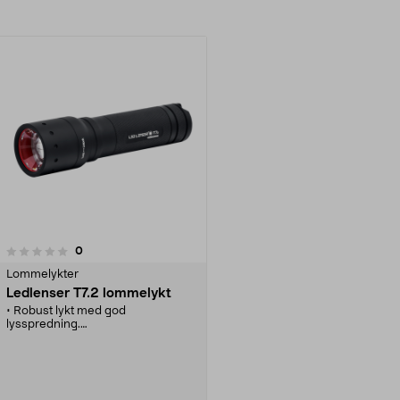
anmeldelser
0
Lommelykter
Ledlenser T7.2 lommelykt
• Robust lykt med god
lysspredning.
• Boostinnstilling som gir lys i opptil
260 meter.
• Fokuserbart lys som enkelt
endres med en hånd.
• Stor av/på-bryter i bunnen som