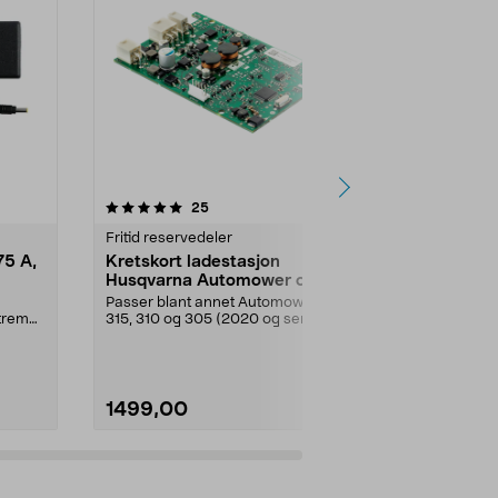
4.5 av 5 stjerner
anmeldelser
4.5
25
Fritid reservedeler
Tilbehør til e
75 A,
Kretskort ladestasjon
Lader til e
Husqvarna Automower og
(42 V/2 A) 
Gardena
E-Way mfl.
Passer blant annet Automower
Rimelig lader
Xtreme
315, 310 og 305 (2020 og senere)
rekke elspark
m.fl. Kretskort fo...
Ninebot og E-
1499,00
329,00