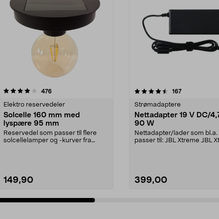
4.5 av 5 stjerner
anmeldelser
5.0 av 5 stjerner
anmeldelser
476
167
Elektro reservedeler
Strømadaptere
Solcelle 160 mm med
Nettadapter 19 V DC/4,
lyspære 95 mm
90 W
Reservedel som passer til flere
Nettadapter/lader som bl.a.
solcellelamper og -kurver fra
passer til: JBL Xtreme JBL 
Northlight. Solcel...
2JBL BoomboxJBL Bo...
149,90
399,00