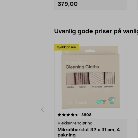
379,00
Se varianter
Uvanlig gode priser på vanli
Sjekk prisen
5av 5 stjerner
4.5av 5 stjerner
anmeldelser
3808
Kjøkkenrengjøring
Mikrofiberklut 32 x 31 cm, 4-
pakning