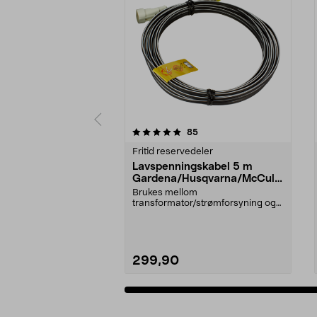
0 av 5 stjerner
4.0 av 5 stjerner
anmeldelser
85
Fritid reservedeler
Lavspenningskabel 5 m
Gardena/Husqvarna/McCullo
ch/Flymo
Brukes mellom
transformator/strømforsyning og
ladestasjon.Til bl.a. robotgresskl...
299,90