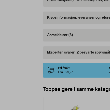
Spesifikasjoner, dokumentasjon og ev.
Kjøpsinformasjon, leveranser og retur
Anmeldelser
(3)
Eksperten svarer
(2 besvarte spørsmål
Fri frakt
Fra 599,–*
Toppselgere i samme katego