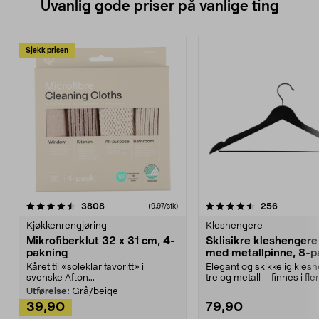
Uvanlig gode priser på vanlige ting
Sjekk prisen
4.5av 5 stjerner
anmeldelser
4.5av 5 stjerner
anmeldels
3808
256
(9,97/stk)
Kjøkkenrengjøring
Kleshengere
Mikrofiberklut 32 x 31 cm, 4-
Sklisikre kleshengere 
pakning
med metallpinne, 8-p
Kåret til «soleklar favoritt» i
Elegant og skikkelig kles
svenske Afton...
tre og metall – finnes i fle
Kleshe...
Utførelse:
Grå/beige
39,90
79,90