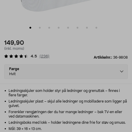
149,90
(inkl. moms)
4.5
(
236
)
Artikkelnr.:
36-9808
Select
Farge
variant
Hvit
Ledningsskjuler som holder styr på ledninger og grenuttak – finnes i
flere farger.
Ledningsskjuler plast – skjul alle ledninger og mobilladere som ligger på
gulvet.
Forenkler rengjøringen der du har mange ledninger – bak TV-en eller
ved datamaskinen.
Ledningsboks med lokk – holder ledningene dine frie for støv og smuss.
Mål: 39 × 16 × 13 cm.