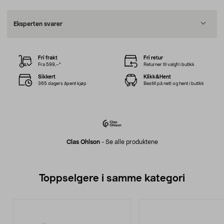
Eksperten svarer
Fri frakt
Fri retur
Fra 599,–*
Returner til valgfri butikk
Sikkert
Klikk&Hent
365 dagers åpent kjøp
Bestill på nett og hent i butikk
Clas Ohlson
-
Se alle produktene
Toppselgere i samme kategori