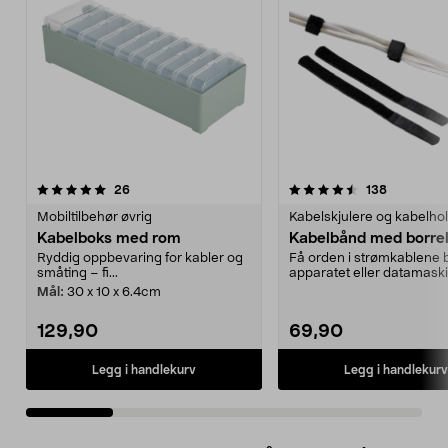
4.5 av 5 stjerner
anmeldelser
4.0 av 5 stjerner
anmeldels
26
138
Mobiltilbehør øvrig
Kabelskjulere og kabelho
Kabelboks med rom
Kabelbånd med borre
Ryddig oppbevaring for kabler og
Få orden i strømkablene b
småting – fi...
apparatet eller datamask
å bunte dem samm...
Mål:
30 x 10 x 6.4cm
129,90
69,90
Legg i handlekurv
Legg i handlekurv