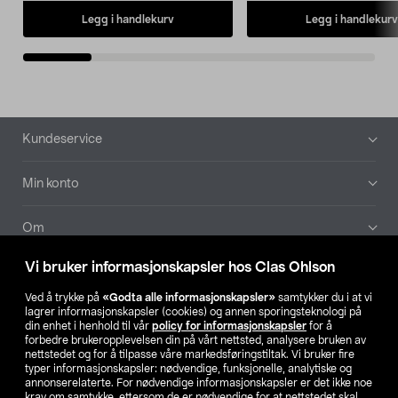
Legg i handlekurv
Legg i handlekurv
Bunntekst
Kundeservice
Min konto
Om
Vi bruker informasjonskapsler hos Clas Ohlson
Aktuelt
Ved å trykke på
«Godta alle informasjonskapsler»
samtykker du i at vi
lagrer informasjonskapsler (cookies) og annen sporingsteknologi på
Våre selskaper
din enhet i henhold til vår
policy for informasjonskapsler
for å
forbedre brukeropplevelsen din på vårt nettsted, analysere bruken av
nettstedet og for å tilpasse våre markedsføringstiltak. Vi bruker fire
Finn din butikk
typer informasjonskapsler: nødvendige, funksjonelle, analytiske og
annonserelaterte. For nødvendige informasjonskapsler er det ikke noe
krav om samtykke, ettersom de er nødvendige for at nettstedet skal