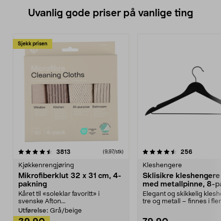
Uvanlig gode priser på vanlige ting
Sjekk prisen
4.5av 5 stjerner
anmeldelser
4.5av 5 stjerner
anmeldels
3813
256
(9,97/stk)
Kjøkkenrengjøring
Kleshengere
Mikrofiberklut 32 x 31 cm, 4-
Sklisikre kleshengere 
pakning
med metallpinne, 8-p
Kåret til «soleklar favoritt» i
Elegant og skikkelig kles
svenske Afton...
tre og metall – finnes i fle
Kleshe...
Utførelse:
Grå/beige