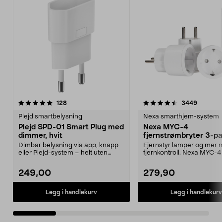
4.5 av 5 stjerner
anmeldelser
4.5 av 5 stjerner
anmelde
128
3449
Plejd smartbelysning
Nexa smarthjem-system
Plejd SPD-01 Smart Plug med
Nexa MYC-4
dimmer, hvit
fjernstrømbryter 3-p
Dimbar belysning via app, knapp
Fjernstyr lamper og mer
eller Plejd-system – helt uten
fjernkontroll. Nexa MYC-4
ledninger. Plejd ...
lettinstallert sett m...
249,00
279,90
Legg i handlekurv
Legg i handlekurv