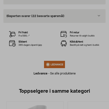
Eksperten svarer
(22 besvarte spørsmål)
Fri frakt
Fri retur
Fra 599,–*
Returner til valgfri butikk
Sikkert
Klikk&Hent
365 dagers åpent kjøp
Bestill på nett og hent i butikk
Ledvance
-
Se alle produktene
Toppselgere i samme kategori