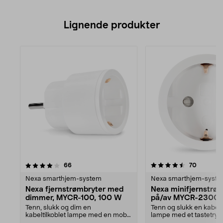
Lignende produkter
4.5av 5 stjerner
anmeldelser
anmeldel
66
70
Nexa smarthjem-system
Nexa smarthjem-syst
Nexa fjernstrømbryter med
Nexa minifjernstrø
dimmer, MYCR-100, 100 W
på/av MYCR-2300
Tenn, slukk og dim en
Tenn og slukk en kabelti
kabeltilkoblet lampe med en mobil
lampe med et tastetry
eller fjernkontroll (sel...
app eller fjern...