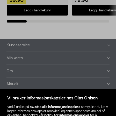
39,90
79,90
Legg i handlekurv
Legg i handlekurv
Bunntekst
Kundeservice
Min konto
Om
Aktuelt
Våre selskaper
Vi bruker informasjonskapsler hos Clas Ohlson
Ved å trykke på
«Godta alle informasjonskapsler»
samtykker du i at vi
Finn din butikk
lagrer informasjonskapsler (cookies) og annen sporingsteknologi på
din enhet i henhold til vår
policy for informasjonskapsler
for å