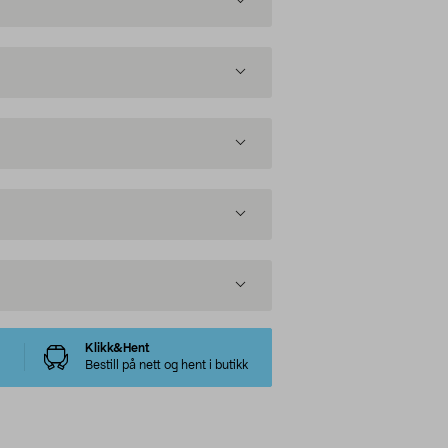
Klikk&Hent
Bestill på nett og hent i butikk