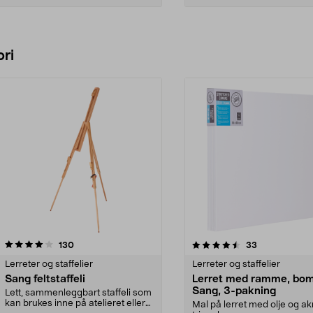
Legg i handlekurv
Legg i handlekurv
ri
4.5 av 5 stjerner
anmeldelser
4.0 av 5 stjerner
anmeldelser
130
33
Lerreter og staffelier
Lerreter og staffelier
Sang feltstaffeli
Lerret med ramme, bom
Sang, 3-pakning
Lett, sammenleggbart staffeli som
kan brukes inne på atelieret eller
Mal på lerret med olje og ak