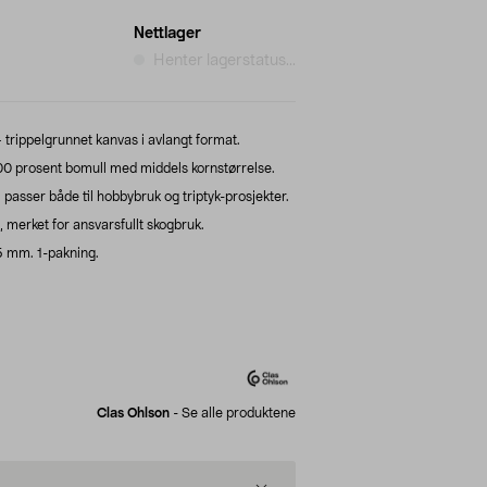
Nettlager
Henter lagerstatus...
– trippelgrunnet kanvas i avlangt format.
0 prosent bomull med middels kornstørrelse.
asser både til hobbybruk og triptyk-prosjekter.
merket for ansvarsfullt skogbruk.
5 mm. 1-pakning.
Clas Ohlson
-
Se alle produktene