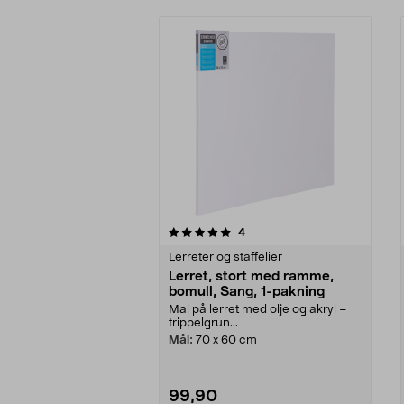
0av 5 stjerner
5.0av 5 stjerner
anmeldelser
4
Lerreter og staffelier
Lerret, stort med ramme,
bomull, Sang, 1-pakning
Mal på lerret med olje og akryl –
trippelgrun...
Mål:
70 x 60 cm
99,90