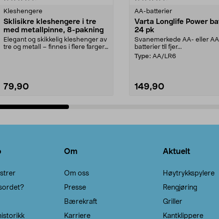
Kleshengere
AA-batterier
Sklisikre kleshengere i tre
Varta Longlife Power ba
med metallpinne, 8-pakning
24 pk
Elegant og skikkelig kleshenger av
Svanemerkede AA- eller A
tre og metall – finnes i flere farger.
batterier til fjer...
Kleshe...
Type:
AA/LR6
79,90
149,90
Legg i handlekurv
Legg i handlekurv
o
Om
Aktuelt
strer
Om oss
Høytrykkspylere
sordet?
Presse
Rengjøring
Bærekraft
Griller
istorikk
Karriere
Kantklippere