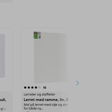
4.5 av 5 stjerner
anmeldelser
4.5
16
3
Lerreter og staffelier
Lerreter og st
ull,
Lerret med ramme, lin, Sang
Lerret med
Sang, 3-pa
Mal på lerret med olje og akryl –
for både ny...
ryl –
Mal på lerret 