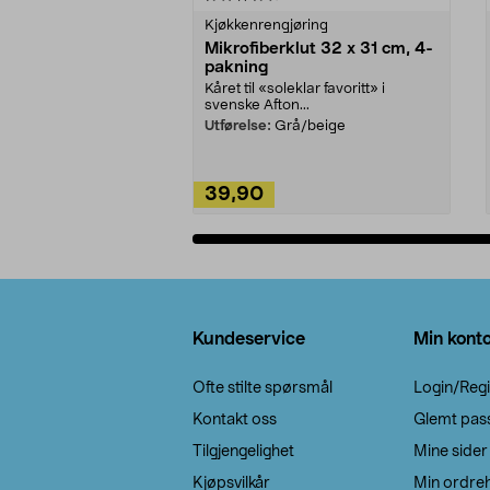
Kjøkkenrengjøring
Mikrofiberklut 32 x 31 cm, 4-
pakning
Kåret til «soleklar favoritt» i
svenske Afton...
Utførelse:
Grå/beige
39,90
Legg i handlekurv
Bunntekst
Kundeservice
Min kont
Ofte stilte spørsmål
Login/Regi
Kontakt oss
Glemt pas
Tilgjengelighet
Mine sider
Kjøpsvilkår
Min ordreh