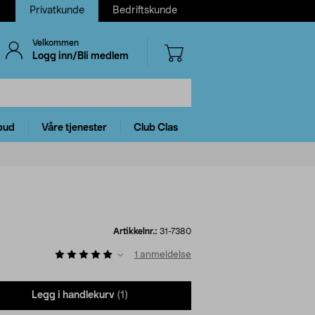
Privatkunde
Bedriftskunde
Velkommen
Logg inn/Bli medlem
bud
Våre tjenester
Club Clas
Artikkelnr.:
31-7380
1
anmeldelse
Legg i handlekurv
(1)