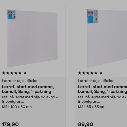
5.0av 5 stjerner
anmeldelser
anmeldelser
4
4
Lerreter og staffelier
Lerreter og staffelier
Lerret, stort med ramme,
Lerret, stort med ramm
bomull, Sang, 1-pakning
bomull, Sang, 1-pakning
Mal på lerret med olje og akryl –
Mal på lerret med olje og ak
trippelgrun...
trippelgrun...
Mål:
100 x 80 cm
Mål:
65 x 55 cm
179,90
89,90