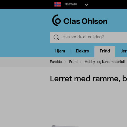
Select
Norway
market
Hjem
Elektro
Fritid
Je
Forside
Fritid
Hobby- og kunstmateriell
Lerret med ramme, b