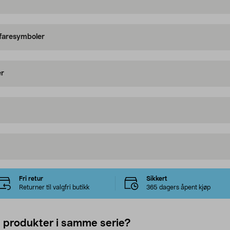
 faresymboler
er
Fri retur
Sikkert
Returner til valgfri butikk
365 dagers åpent kjøp
e produkter i samme serie?