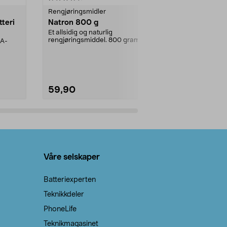
Rengjøringsmidler
Levende lys
tteri
Natron 800 g
Telys steari
prosent ste
Et allsidig og naturlig
rengjøringsmiddel. 800 gram
AA-
100 % stearin
natron – til rengjøring både...
råvarer. Produ
brenner med e
59,90
69,90
Legg i handlekurv
Legg 
Våre selskaper
Batteriexperten
Teknikkdeler
PhoneLife
Teknikmagasinet