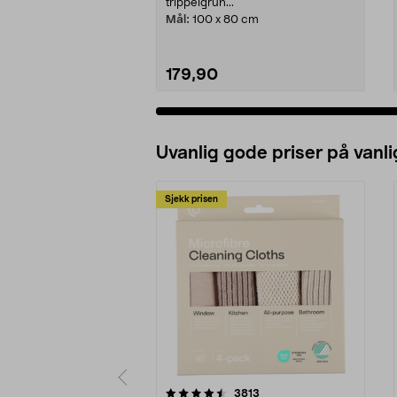
trippelgrun...
Mål:
100 x 80 cm
179,90
Uvanlig gode priser på vanli
Sjekk prisen
5av 5 stjerner
4.5av 5 stjerner
anmeldelser
3813