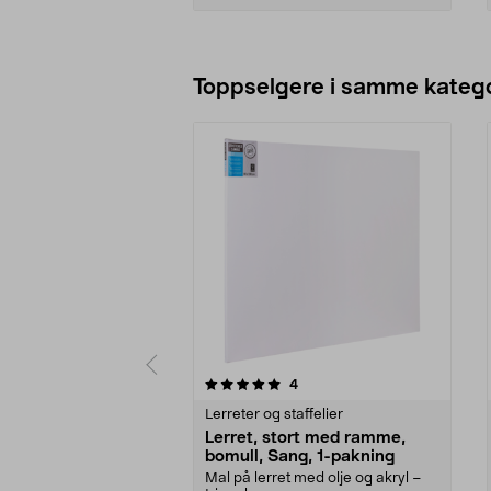
Legg i handlekurv
Toppselgere i samme katego
0 av 5 stjerner
4.0 av 5 stjerner
anmeldelser
4
Lerreter og staffelier
Lerret, stort med ramme,
bomull, Sang, 1-pakning
Mal på lerret med olje og akryl –