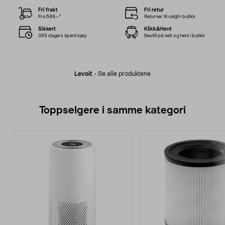
Fri frakt
Fri retur
Fra 599,–*
Returner til valgfri butikk
Sikkert
Klikk&Hent
365 dagers åpent kjøp
Bestill på nett og hent i butikk
Levoit
-
Se alle produktene
Toppselgere i samme kategori