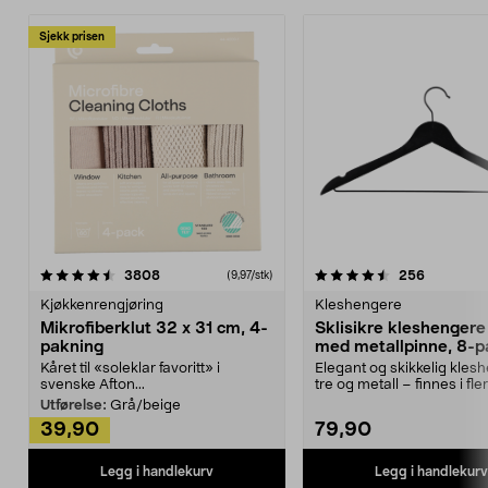
Sjekk prisen
4.5av 5 stjerner
anmeldelser
4.5av 5 stjerner
anmeldels
3808
256
(9,97/stk)
Kjøkkenrengjøring
Kleshengere
Mikrofiberklut 32 x 31 cm, 4-
Sklisikre kleshengere 
pakning
med metallpinne, 8-p
Kåret til «soleklar favoritt» i
Elegant og skikkelig kles
svenske Afton...
tre og metall – finnes i fle
Kleshe...
Utførelse:
Grå/beige
39,90
79,90
Legg i handlekurv
Legg i handlekurv