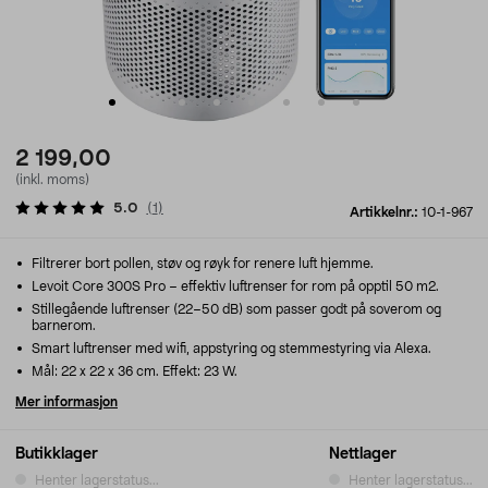
2 199,00
(inkl. moms)
5.0
(
1
)
Artikkelnr.:
10-1-967
Filtrerer bort pollen, støv og røyk for renere luft hjemme.
Levoit Core 300S Pro – effektiv luftrenser for rom på opptil 50 m2.
Stillegående luftrenser (22–50 dB) som passer godt på soverom og
barnerom.
Smart luftrenser med wifi, appstyring og stemmestyring via Alexa.
Mål: 22 x 22 x 36 cm. Effekt: 23 W.
Mer informasjon
Butikklager
Nettlager
Henter lagerstatus...
Henter lagerstatus...