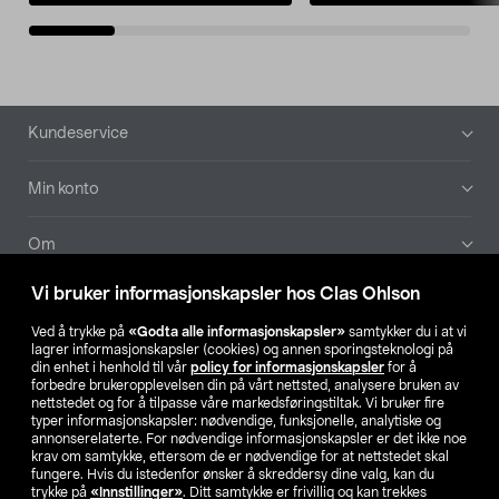
Bunntekst
Kundeservice
Min konto
Om
Vi bruker informasjonskapsler hos Clas Ohlson
Aktuelt
Ved å trykke på
«Godta alle informasjonskapsler»
samtykker du i at vi
lagrer informasjonskapsler (cookies) og annen sporingsteknologi på
Våre selskaper
din enhet i henhold til vår
policy for informasjonskapsler
for å
forbedre brukeropplevelsen din på vårt nettsted, analysere bruken av
nettstedet og for å tilpasse våre markedsføringstiltak. Vi bruker fire
Finn din butikk
typer informasjonskapsler: nødvendige, funksjonelle, analytiske og
annonserelaterte. For nødvendige informasjonskapsler er det ikke noe
krav om samtykke, ettersom de er nødvendige for at nettstedet skal
SE
NO
FI
fungere. Hvis du istedenfor ønsker å skreddersy dine valg, kan du
trykke på
«Innstillinger»
. Ditt samtykke er frivillig og kan trekkes