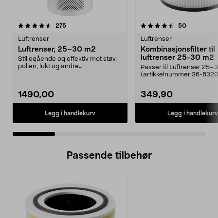
4.5 av 5 stjerner
anmeldelser
5.0 av 5 stjerner
anmeldelse
275
50
Luftrenser
Luftrenser
Luftrenser, 25–30 m2
Kombinasjonsfilter til
luftrenser 25-30 m2
Stillegående og effektiv mot støv,
pollen, lukt og andre
Passer til Luftrenser 25–
forurensninger. Luftren...
(artikkelnummer 36-8320
luften raskt og ef...
1490,00
349,90
Legg i handlekurv
Legg i handlekurv
Passende tilbehør