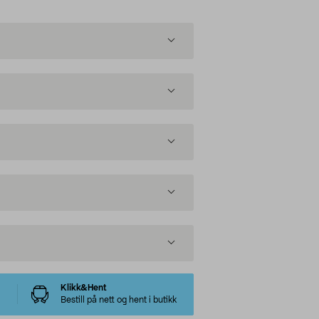
Klikk&Hent
Bestill på nett og hent i butikk