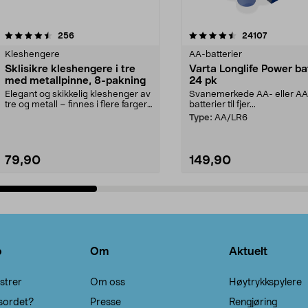
4.5av 5 stjerner
anmeldelser
4.5av 5 stjerner
anmeldels
256
24107
Kleshengere
AA-batterier
Sklisikre kleshengere i tre
Varta Longlife Power ba
med metallpinne, 8-pakning
24 pk
Elegant og skikkelig kleshenger av
Svanemerkede AA- eller A
tre og metall – finnes i flere farger.
batterier til fjer...
Kleshe...
Type:
AA/LR6
79,90
149,90
Legg i handlekurv
Legg i handlekurv
o
Om
Aktuelt
strer
Om oss
Høytrykkspylere
sordet?
Presse
Rengjøring