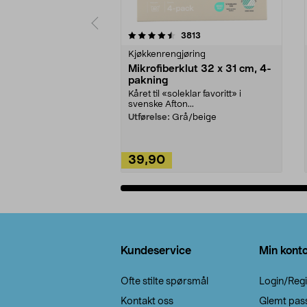
5av 5 stjerner
4.5av 5 stjerner
anmeldelser
3813
Kjøkkenrengjøring
Mikrofiberklut 32 x 31 cm, 4-
pakning
Kåret til «soleklar favoritt» i
svenske Afton...
Utførelse:
Grå/beige
39,90
Legg i handlekurv
Bunntekst
Kundeservice
Min kont
Ofte stilte spørsmål
Login/Regi
Kontakt oss
Glemt pas