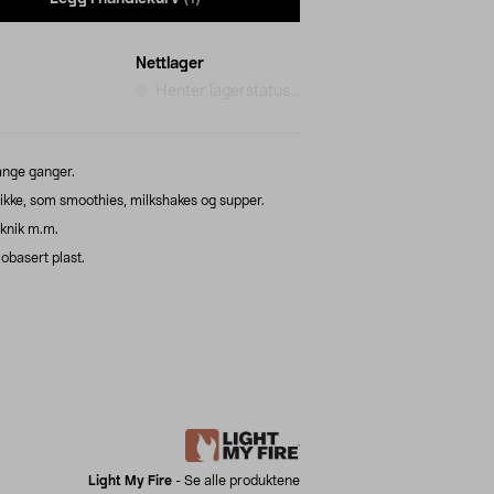
Nettlager
Henter lagerstatus...
ange ganger.
drikke, som smoothies, milkshakes og supper.
iknik m.m.
obasert plast.
Light My Fire
-
Se alle produktene