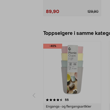
89,90
129,90
Legg i handlekurv
Toppselgere i samme katego
-40%
5 av 5 stjerner
3.5 av 5 stjerner
anmeldelser
55
Engangs- og flergangsartikler