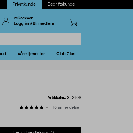
Privatkunde
Bedriftskunde
Velkommen
Logg inn/Bli medlem
bud
Våre tjenester
Club Clas
Artikkelnr.:
31-2909
16
anmeldelser
Legg i handlekurv
(1)