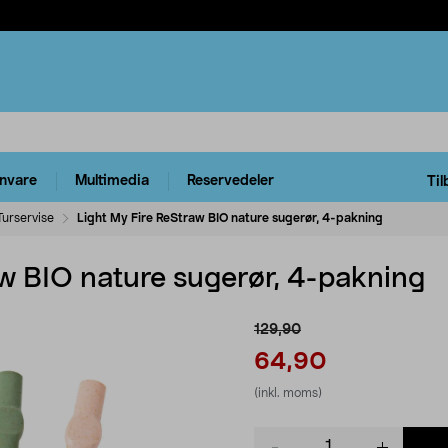
rnvare
Multimedia
Reservedeler
Til
Turservise
Light My Fire ReStraw BIO nature sugerør, 4-pakning
aw BIO nature sugerør, 4-pakning
129,90
64,90
(inkl. moms)
Product