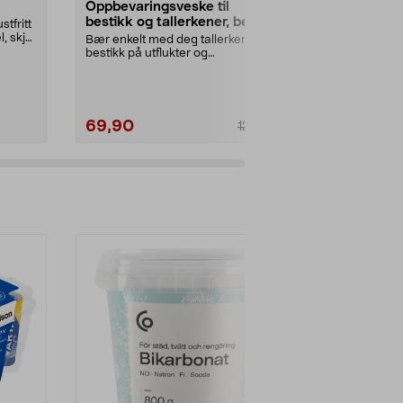
Oppbevaringsveske til
Campingbes
bestikk og tallerkener, beige
etui, beige,
stfritt
l, skje
Bær enkelt med deg tallerkener og
Ta med ditt e
bestikk på utflukter og
utflukter, på 
campingturer. Lerretsv...
m.m. Camping
69,90
49,90
129,90