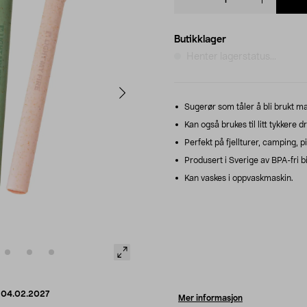
quantity
Butikklager
Henter lagerstatus...
Sugerør som tåler å bli brukt m
Kan også brukes til litt tykkere 
Perfekt på fjellturer, camping, p
Produsert i Sverige av BPA-fri bi
Kan vaskes i oppvaskmaskin.
d
04.02.2027
Mer informasjon