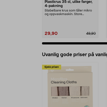
Plastkrus 35 cl, ulike farger,
4-pakning
Stabelbare krus som tåler mikro
og oppvaskmaskin. Store
plastkrus (35 cl) – perf...
29,90
49,90
Uvanlig gode priser på vanli
Sjekk prisen