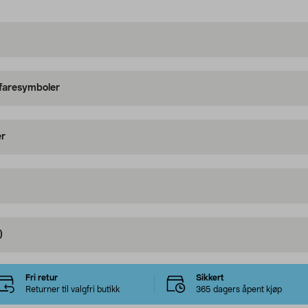
 faresymboler
er
)
Fri retur
Sikkert
Returner til valgfri butikk
365 dagers åpent kjøp