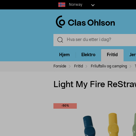
Select
Norway
market
Hjem
Elektro
Fritid
Je
Forside
Fritid
Friluftsliv og camping
Light My Fire ReStr
-50%