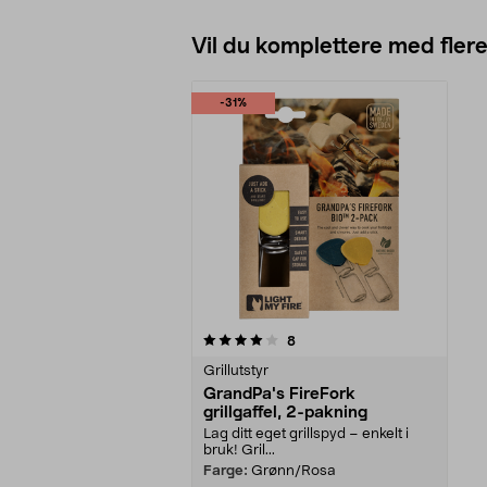
Vil du komplettere med fler
-31%
0av 5 stjerner
anmeldelser
8
Grillutstyr
GrandPa's FireFork
grillgaffel, 2-pakning
Lag ditt eget grillspyd – enkelt i
bruk! Gril...
Farge:
Grønn/Rosa