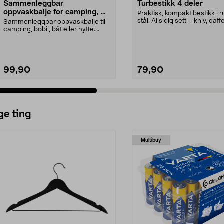
Sammenleggbar
Turbestikk 4 deler
oppvaskbalje for camping, 8
Praktisk, kompakt bestikk i ru
liter
stål. Allsidig sett – kniv, gaffe
Sammenleggbar oppvaskbalje til
s...
camping, bobil, båt eller hytte.
Sammenleggbar op...
99,90
79,90
ge ting
Multibuy