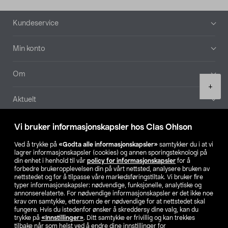
Bunntekst
Kundeservice
Min konto
Om
Product
+
quantity
Aktuelt
Våre selskaper
Vi bruker informasjonskapsler hos Clas Ohlson
Ved å trykke på
«Godta alle informasjonskapsler»
samtykker du i at vi
Finn din butikk
lagrer informasjonskapsler (cookies) og annen sporingsteknologi på
din enhet i henhold til vår
policy for informasjonskapsler
for å
forbedre brukeropplevelsen din på vårt nettsted, analysere bruken av
SE
NO
FI
nettstedet og for å tilpasse våre markedsføringstiltak. Vi bruker fire
typer informasjonskapsler: nødvendige, funksjonelle, analytiske og
annonserelaterte. For nødvendige informasjonskapsler er det ikke noe
krav om samtykke, ettersom de er nødvendige for at nettstedet skal
fungere. Hvis du istedenfor ønsker å skreddersy dine valg, kan du
trykke på
«Innstillinger»
. Ditt samtykke er frivillig og kan trekkes
tilbake når som helst ved å endre dine innstillinger for