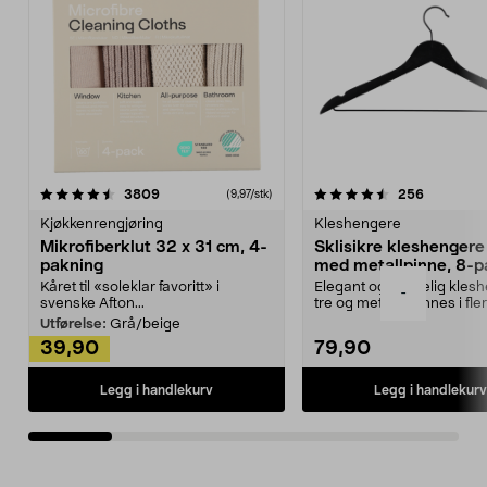
4.5av 5 stjerner
anmeldelser
4.5av 5 stjerner
anmeldels
3809
256
(9,97/stk)
Kjøkkenrengjøring
Kleshengere
Mikrofiberklut 32 x 31 cm, 4-
Sklisikre kleshengere 
pakning
med metallpinne, 8-p
Kåret til «soleklar favoritt» i
Elegant og skikkelig kles
-
svenske Afton...
tre og metall – finnes i fle
Kleshe...
Utførelse:
Grå/beige
39,90
79,90
Legg i handlekurv
Legg i handlekurv