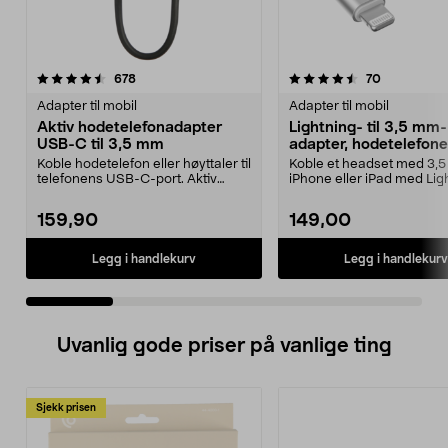
4.5 av 5 stjerner
anmeldelser
4.5 av 5 stjerner
anmeldelse
678
70
Adapter til mobil
Adapter til mobil
Aktiv hodetelefonadapter
Lightning- til 3,5 mm-
USB-C til 3,5 mm
adapter, hodetelefone
iPhone
Koble hodetelefon eller høyttaler til
Koble et headset med 3,5 
telefonens USB-C-port. Aktiv
iPhone eller iPad med Lig
adapter – pas...
Apple-sertifise...
159,90
149,00
Legg i handlekurv
Legg i handlekurv
Uvanlig gode priser på vanlige ting
Sjekk prisen