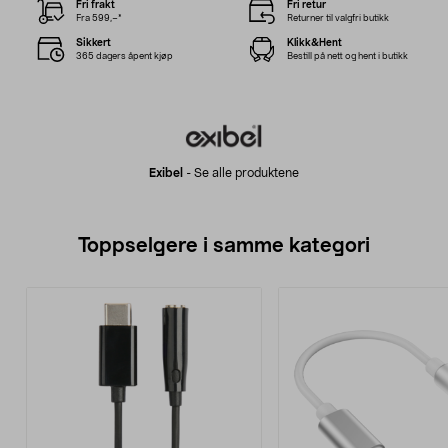
Fri frakt
Fri retur
Fra 599,–*
Returner til valgfri butikk
Sikkert
Klikk&Hent
365 dagers åpent kjøp
Bestill på nett og hent i butikk
Exibel
-
Se alle produktene
Toppselgere i samme kategori