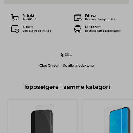
Fri frakt
Fri retur
Fra 599,–*
Returner til valgfri butikk
Sikkert
Klikk&Hent
365 dagers åpent kjøp
Bestill på nett og hent i butikk
Clas Ohlson
-
Se alle produktene
Toppselgere i samme kategori