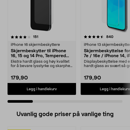
4.5 av 5 stjerner
anmeldelser
4.5 av 5 stjerner
anmeldel
151
840
iPhone 16 skjermbeskyttere
iPhone 13 skjermbeskytte
Skjermbeskytter til iPhone
Skjermbeskyttelse fo
16, 15 og 14 Pro, Tempered
7e / 16e / iPhone 14, 
Glass
13 / 13 Pro, Tempered
Ekstra hardt glass og høy kvalitet
Displaybeskyttelse med e
for å bevare lysstyrke og skarphet.
hardt glass av svært så g
Skjermbes...
kvalitet for å oppre...
179,90
179,90
Legg i handlekurv
Legg i handlekurv
Uvanlig gode priser på vanlige ting