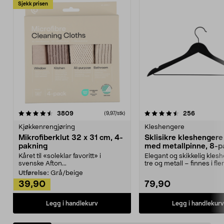
Sjekk prisen
4.5av 5 stjerner
anmeldelser
4.5av 5 stjerner
anmeldels
3809
256
(9,97/stk)
Kjøkkenrengjøring
Kleshengere
Mikrofiberklut 32 x 31 cm, 4-
Sklisikre kleshengere 
pakning
med metallpinne, 8-p
Kåret til «soleklar favoritt» i
Elegant og skikkelig kles
svenske Afton...
tre og metall – finnes i fle
Kleshe...
Utførelse:
Grå/beige
39,90
79,90
Legg i handlekurv
Legg i handlekurv