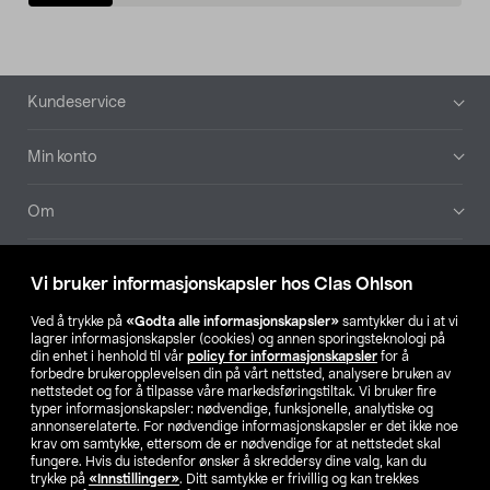
Bunntekst
Kundeservice
Min konto
Om
Aktuelt
Vi bruker informasjonskapsler hos Clas Ohlson
Våre selskaper
Ved å trykke på
«Godta alle informasjonskapsler»
samtykker du i at vi
lagrer informasjonskapsler (cookies) og annen sporingsteknologi på
din enhet i henhold til vår
policy for informasjonskapsler
for å
Finn din butikk
forbedre brukeropplevelsen din på vårt nettsted, analysere bruken av
nettstedet og for å tilpasse våre markedsføringstiltak. Vi bruker fire
typer informasjonskapsler: nødvendige, funksjonelle, analytiske og
annonserelaterte. For nødvendige informasjonskapsler er det ikke noe
SE
NO
FI
krav om samtykke, ettersom de er nødvendige for at nettstedet skal
fungere. Hvis du istedenfor ønsker å skreddersy dine valg, kan du
trykke på
«Innstillinger»
. Ditt samtykke er frivillig og kan trekkes