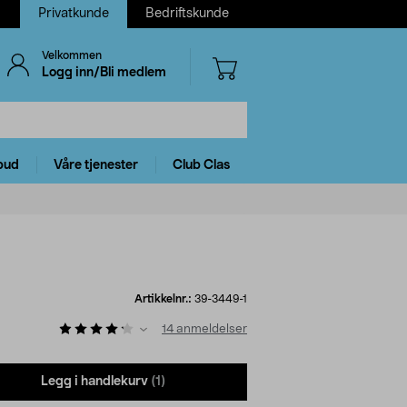
Privatkunde
Bedriftskunde
Velkommen
Logg inn/Bli medlem
bud
Våre tjenester
Club Clas
Artikkelnr.:
39-3449-1
14
anmeldelser
Legg i handlekurv
(1)