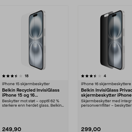
3.5 av 5 stjerner
anmeldelser
4.0 av 5 stjerner
anmeldelser
18
4
iPhone 15 skjermbeskytter
iPhone 16 skjermbeskyttere
Belkin Recycled InvisiGlass
Belkin InvisiGlass Priva
iPhone 15 og 16
skjermbeskytter iPhone 
skjermbeskytter
15 / 14 Pro
Beskytter mot støt – opptil 62 %
Skjermbeskytter med integr
sterkere enn herdet glass. Belkin
personvernfilter – beskytter
slitesterk sk...
informasjonen din mot...
249,90
299,00