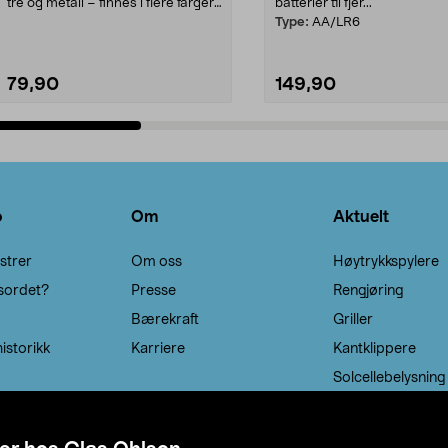
tre og metall – finnes i flere farger.
batterier til fjer...
Kleshe...
Type:
AA/LR6
79,90
149,90
Legg i handlekurv
Legg i handlekurv
o
Om
Aktuelt
strer
Om oss
Høytrykkspylere
sordet?
Presse
Rengjøring
Bærekraft
Griller
istorikk
Karriere
Kantklippere
Solcellebelysning