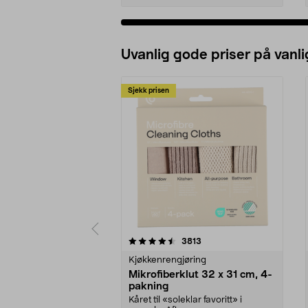
Uvanlig gode priser på vanli
Sjekk prisen
5av 5 stjerner
4.5av 5 stjerner
anmeldelser
3813
Kjøkkenrengjøring
Mikrofiberklut 32 x 31 cm, 4-
pakning
Kåret til «soleklar favoritt» i