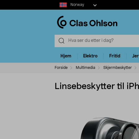
Select
Norway
market
Hjem
Elektro
Fritid
Je
Forside
Multimedia
Skjermbeskytter
Linsebeskytter til i