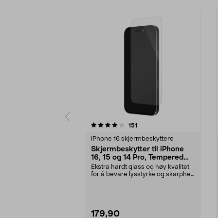
0 av 5 stjerner
3.5 av 5 stjerner
anmeldelser
151
iPhone 16 skjermbeskyttere
Skjermbeskytter til iPhone
16, 15 og 14 Pro, Tempered
Glass
Ekstra hardt glass og høy kvalitet
for å bevare lysstyrke og skarphet.
Skjermbes...
179,90