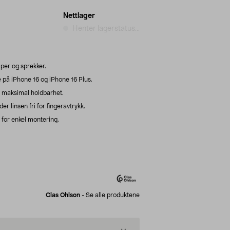
Nettlager
Henter lagerstatus...
iper og sprekker.
 på iPhone 16 og iPhone 16 Plus.
r maksimal holdbarhet.
r linsen fri for fingeravtrykk.
for enkel montering.
Clas Ohlson
-
Se alle produktene