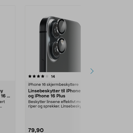
5.0 av 5 stjerner
anmeldelser
3.5
14
7
iPhone 16 skjermbeskyttere
iPhone 16 skj
cy
Linsebeskytter til iPhone 16
dbramante1
16 /
og iPhone 16 Plus
skjermbesky
16 Pro/iPho
ert
Beskytter linsene effektivt mot
Nærmest ukn
riper og sprekker. Linsebeskytter til
skjermbeskytt
kameralins...
plast. dbram
Shield...
79,90
329,00