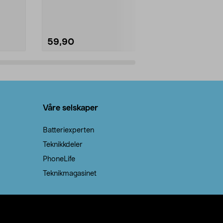
natron – til rengjøring både...
råvarer. Produ
brenner med e
59,90
69,90
Legg i handlekurv
Legg 
Våre selskaper
Batteriexperten
Teknikkdeler
PhoneLife
Teknikmagasinet