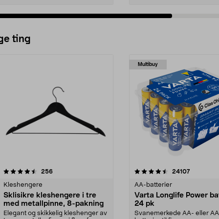
ge ting
Multibuy
4.5av 5 stjerner
anmeldelser
4.5av 5 stjerner
anmeldels
256
24107
Kleshengere
AA-batterier
Sklisikre kleshengere i tre
Varta Longlife Power ba
med metallpinne, 8-pakning
24 pk
Elegant og skikkelig kleshenger av
Svanemerkede AA- eller A