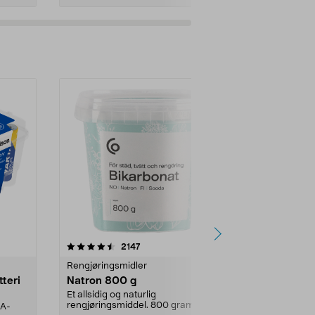
er
4.0av 5 stjerner
anmeldelser
4.5
2147
4
Rengjøringsmidler
Levende lys
tteri
Natron 800 g
Telys steari
prosent ste
Et allsidig og naturlig
rengjøringsmiddel. 800 gram
AA-
100 % stearin