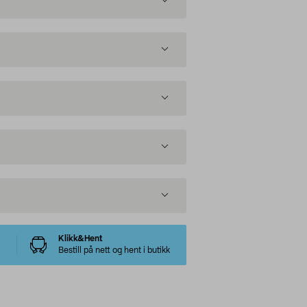
Klikk&Hent
Bestill på nett og hent i butikk