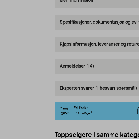
Mer informasjon
Spesifikasjoner, dokumentasjon og ev.
Kjøpsinformasjon, leveranser og retur
Anmeldelser
(14)
Eksperten svarer
(1 besvart spørsmål)
Fri frakt
Fra 599,–*
Toppselgere i samme katego