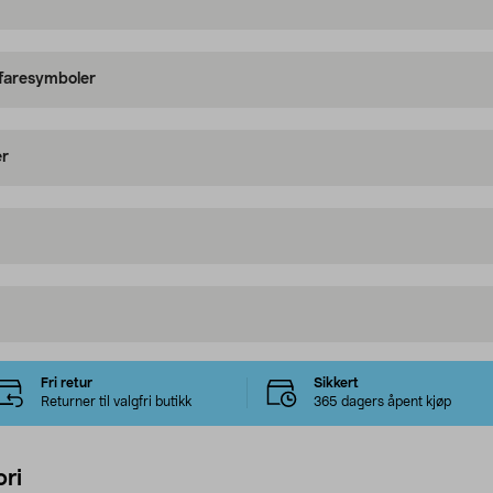
 faresymboler
er
Fri retur
Sikkert
Returner til valgfri butikk
365 dagers åpent kjøp
ri