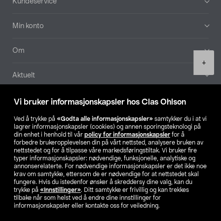
Kundeservice
Min konto
Om
Product
+
quantity
Aktuelt
Våre selskaper
Vi bruker informasjonskapsler hos Clas Ohlson
Ved å trykke på
«Godta alle informasjonskapsler»
samtykker du i at vi
Finn din butikk
lagrer informasjonskapsler (cookies) og annen sporingsteknologi på
din enhet i henhold til vår
policy for informasjonskapsler
for å
forbedre brukeropplevelsen din på vårt nettsted, analysere bruken av
SE
NO
FI
nettstedet og for å tilpasse våre markedsføringstiltak. Vi bruker fire
typer informasjonskapsler: nødvendige, funksjonelle, analytiske og
annonserelaterte. For nødvendige informasjonskapsler er det ikke noe
krav om samtykke, ettersom de er nødvendige for at nettstedet skal
fungere. Hvis du istedenfor ønsker å skreddersy dine valg, kan du
trykke på
«Innstillinger»
. Ditt samtykke er frivillig og kan trekkes
tilbake når som helst ved å endre dine innstillinger for
informasjonskapsler eller kontakte oss for veiledning.
Privacy statement
Medlemsvilkår
Kjøpsvilkår
For bedrifter