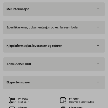
Mer informasjon
Spesifikasjoner, dokumentasjon og ev. faresymboler
Kjøpsinformasjon, leveranser og returer
Anmeldelser
(39)
Eksperten svarer
Fri frakt
Fri retur
Fra 599,–*
Returner til valgfri butikk
Sikkert
Klikk&Hent