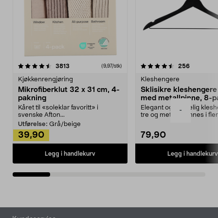
4.5av 5 stjerner
anmeldelser
4.5av 5 stjerner
anmeldels
3813
256
(9,97/stk)
Kjøkkenrengjøring
Kleshengere
Mikrofiberklut 32 x 31 cm, 4-
Sklisikre kleshengere 
pakning
med metallpinne, 8-p
Kåret til «soleklar favoritt» i
Elegant og skikkelig kles
-
svenske Afton...
tre og metall – finnes i fle
Kleshe...
Utførelse:
Grå/beige
39,90
79,90
Legg i handlekurv
Legg i handlekurv
Bunntekst