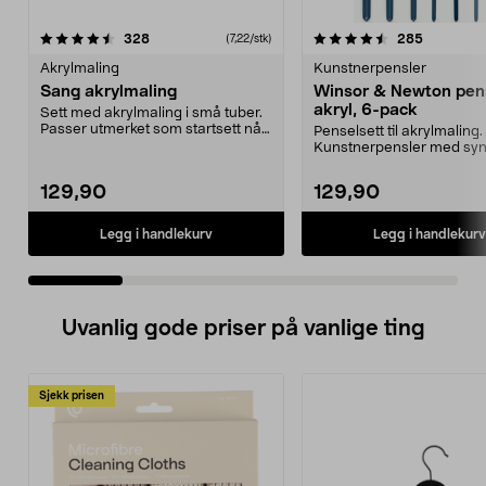
4.5 av 5 stjerner
anmeldelser
4.5 av 5 stjerner
anmeldels
328
285
(7,22/stk)
Akrylmaling
Kunstnerpensler
Sang akrylmaling
Winsor & Newton pens
akryl, 6-pack
Sett med akrylmaling i små tuber.
Passer utmerket som startsett når
Penselsett til akrylmaling.
du skal begy...
Kunstnerpensler med syn
bust og kort skaft. 6-...
129,90
129,90
Legg i handlekurv
Legg i handlekurv
Uvanlig gode priser på vanlige ting
Sjekk prisen