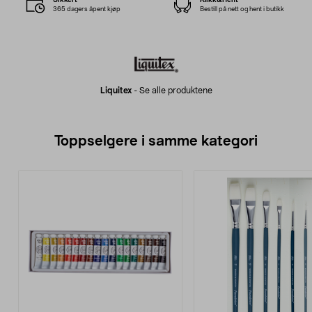
365 dagers åpent kjøp
Bestill på nett og hent i butikk
Liquitex
-
Se alle produktene
Toppselgere i samme kategori