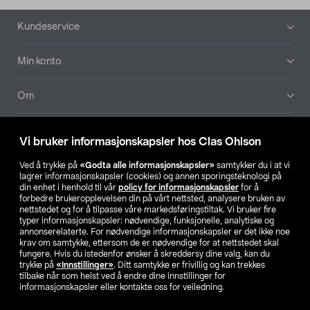
Bunntekst
Kundeservice
Min konto
Om
Aktuelt
Vi bruker informasjonskapsler hos Clas Ohlson
Våre selskaper
Ved å trykke på
«Godta alle informasjonskapsler»
samtykker du i at vi
lagrer informasjonskapsler (cookies) og annen sporingsteknologi på
din enhet i henhold til vår
policy for informasjonskapsler
for å
Finn din butikk
forbedre brukeropplevelsen din på vårt nettsted, analysere bruken av
nettstedet og for å tilpasse våre markedsføringstiltak. Vi bruker fire
typer informasjonskapsler: nødvendige, funksjonelle, analytiske og
annonserelaterte. For nødvendige informasjonskapsler er det ikke noe
SE
NO
FI
krav om samtykke, ettersom de er nødvendige for at nettstedet skal
fungere. Hvis du istedenfor ønsker å skreddersy dine valg, kan du
trykke på
«Innstillinger»
. Ditt samtykke er frivillig og kan trekkes
tilbake når som helst ved å endre dine innstillinger for
informasjonskapsler eller kontakte oss for veiledning.