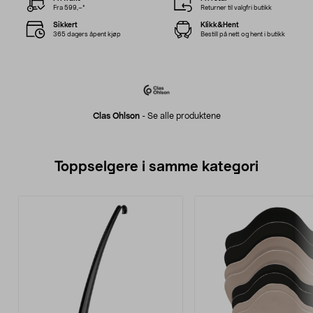
Fra 599,–*
Returner til valgfri butikk
Sikkert
Klikk&Hent
365 dagers åpent kjøp
Bestill på nett og hent i butikk
Clas Ohlson
-
Se alle produktene
Toppselgere i samme kategori