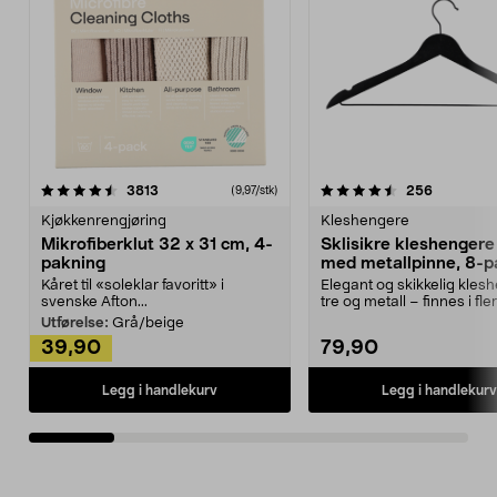
4.5av 5 stjerner
anmeldelser
4.5av 5 stjerner
anmeldels
3813
256
(9,97/stk)
Kjøkkenrengjøring
Kleshengere
Mikrofiberklut 32 x 31 cm, 4-
Sklisikre kleshengere 
pakning
med metallpinne, 8-p
Kåret til «soleklar favoritt» i
Elegant og skikkelig kles
svenske Afton...
tre og metall – finnes i fle
Kleshe...
Utførelse:
Grå/beige
39,90
79,90
Legg i handlekurv
Legg i handlekurv