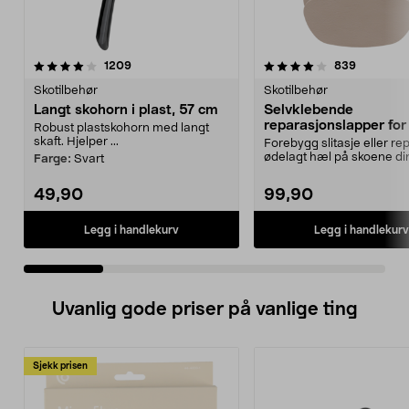
4.0 av 5 stjerner
anmeldelser
4.0 av 5 stjerner
anmeldels
1209
839
Skotilbehør
Skotilbehør
Langt skohorn i plast, 57 cm
Selvklebende
reparasjonslapper for
Robust plastskohorn med langt
pakning
skaft. Hjelper ...
Forebygg slitasje eller re
ødelagt hæl på skoene di
Farge:
Svart
Reparasjonslapper...
49,90
99,90
Legg i handlekurv
Legg i handlekurv
Uvanlig gode priser på vanlige ting
Sjekk prisen