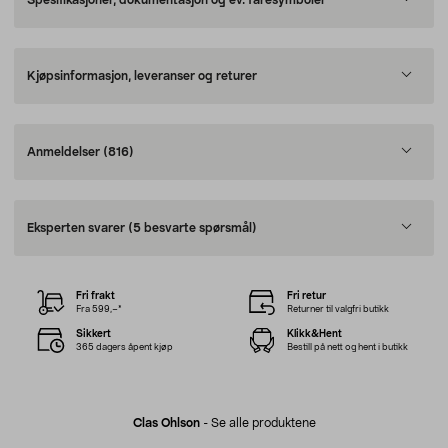
Spesifikasjoner, dokumentasjon og ev. faresymboler
Kjøpsinformasjon, leveranser og returer
Anmeldelser
(816)
Eksperten svarer
(5 besvarte spørsmål)
Fri frakt
Fri retur
Fra 599,–*
Returner til valgfri butikk
Sikkert
Klikk&Hent
365 dagers åpent kjøp
Bestill på nett og hent i butikk
Clas Ohlson
-
Se alle produktene