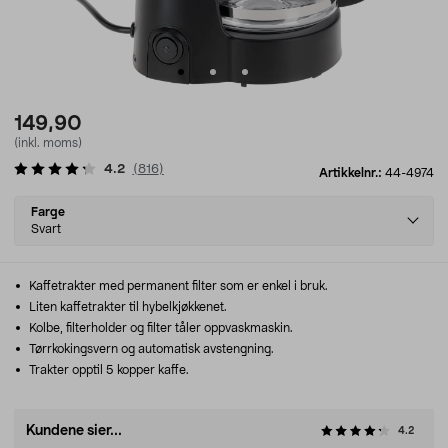
149,90
(inkl. moms)
4.2
(
816
)
Artikkelnr.:
44-4974
Select
Farge
variant
Svart
Kaffetrakter med permanent filter som er enkel i bruk.
Liten kaffetrakter til hybelkjøkkenet.
Kolbe, filterholder og filter tåler oppvaskmaskin.
Tørrkokingsvern og automatisk avstengning.
Trakter opptil 5 kopper kaffe.
Kundene sier...
4.2