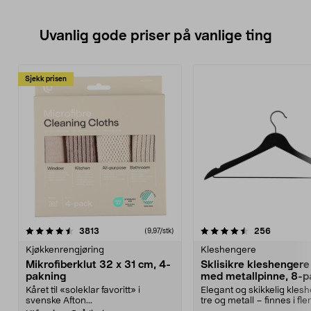
Uvanlig gode priser på vanlige ting
Sjekk prisen
4.5av 5 stjerner
anmeldelser
4.5av 5 stjerner
anmeldels
3813
256
(9,97/stk)
Kjøkkenrengjøring
Kleshengere
Mikrofiberklut 32 x 31 cm, 4-
Sklisikre kleshengere 
pakning
med metallpinne, 8-p
Kåret til «soleklar favoritt» i
Elegant og skikkelig kles
svenske Afton...
tre og metall – finnes i fle