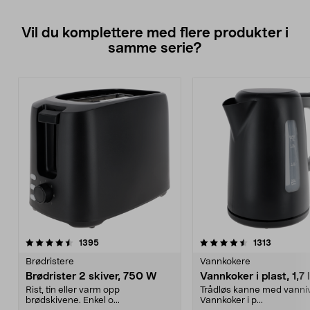
Vil du komplettere med flere produkter i
samme serie?
4.5av 5 stjerner
anmeldelser
3.5av 5 stjerner
anmeldel
1395
1313
Brødristere
Vannkokere
Brødrister 2 skiver, 750 W
Vannkoker i plast, 1,7 l
Rist, tin eller varm opp
Trådløs kanne med vanni
brødskivene. Enkel o...
Vannkoker i p...