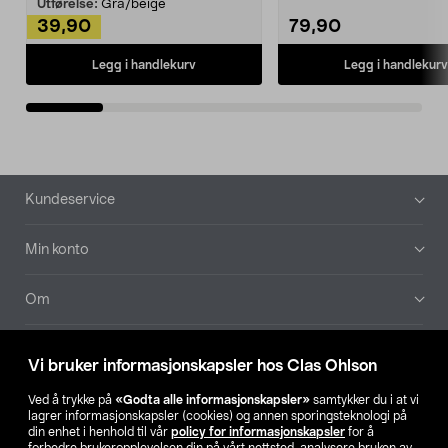
Kleshe...
Utførelse:
Grå/beige
39,90
79,90
Legg i handlekurv
Legg i handlekurv
Bunntekst
Kundeservice
Min konto
Om
Aktuelt
Vi bruker informasjonskapsler hos Clas Ohlson
Våre selskaper
Ved å trykke på
«Godta alle informasjonskapsler»
samtykker du i at vi
lagrer informasjonskapsler (cookies) og annen sporingsteknologi på
din enhet i henhold til vår
policy for informasjonskapsler
for å
Finn din butikk