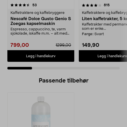
4.0 av 5 stjerner
anmeldelser
4.5 av 5 stjerner
anmeldels
53
815
Kaffetraktere og kaffebryggere
Kaffetraktere og kaffebr
Nescafé Dolce Gusto Genio S
Liten kaffetrakter, 5 
Zoegas kapselmaskin
Kaffetrakter med permanen
som er enke...
Espresso, cappuccino, te, varm
sjokolade, iskaffe m.m. – alt med
Farge:
Svart
ett enkelt knap...
799,00
149,90
1299,00
Legg i handlekurv
Legg i handlekurv
Passende tilbehør