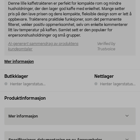
Denne lille kaffetrakteren er perfekt for kompakte rom og mindre
husholdninger, der den lager god kaffe med enkelhet. Mange setter
pris på den lave prisen og dens kompakte, fleksible design som er lett å
oppbevare. Trakterens praktiske funksjoner, som det permanente
filteret, vekker positiv oppmerksomhet, selv om enkelte kommenterer
litt lav temperatur på kaffen. Samlet sett er den populær for
enpersonshusholdninger og små grupper.
AI-generert sammendrag av produktens
Verified by
kundeomtaler
Trustvoice
Mer informasjon
Butikklager
Nettlager
Henter lagerstatus...
Henter lagerstatus...
Produktinformasjon
Mer informasjon