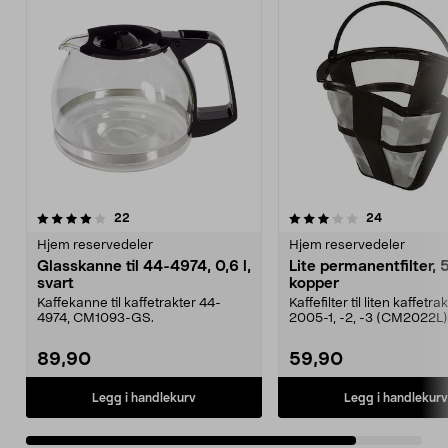
3.5av 5 stjerner
anmeldelser
anmeldelse
22
24
Hjem reservedeler
Hjem reservedeler
Glasskanne til 44-4974, 0,6 l,
Lite permanentfilter, 
svart
kopper
Kaffekanne til kaffetrakter 44-
Kaffefilter til liten kaffetra
4974, CM1093-GS.
2005-1, -2, -3 (CM2022L)
89,90
59,90
Legg i handlekurv
Legg i handlekurv