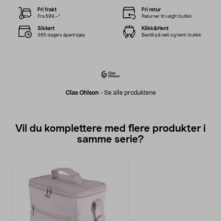
Fri frakt
Fri retur
Fra 599,–*
Returner til valgfri butikk
Sikkert
Klikk&Hent
365 dagers åpent kjøp
Bestill på nett og hent i butikk
Clas Ohlson
-
Se alle produktene
Vil du komplettere med flere produkter i
samme serie?