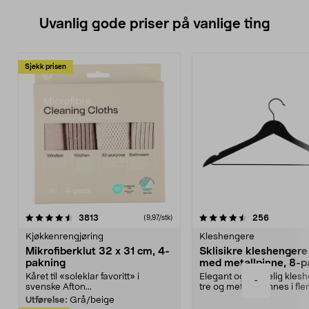
Uvanlig gode priser på vanlige ting
Sjekk prisen
4.5av 5 stjerner
anmeldelser
4.5av 5 stjerner
anmeldels
3813
256
(9,97/stk)
Kjøkkenrengjøring
Kleshengere
Mikrofiberklut 32 x 31 cm, 4-
Sklisikre kleshengere 
pakning
med metallpinne, 8-p
Kåret til «soleklar favoritt» i
Elegant og skikkelig kles
-
svenske Afton...
tre og metall – finnes i fle
Kleshe...
Utførelse:
Grå/beige