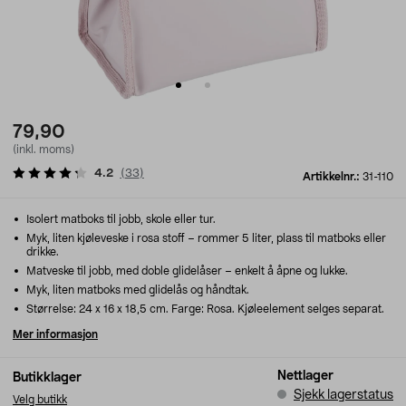
79,90
(inkl. moms)
4.2
(
33
)
Artikkelnr.:
31-110
Isolert matboks til jobb, skole eller tur.
Myk, liten kjøleveske i rosa stoff – rommer 5 liter, plass til matboks eller
drikke.
Matveske til jobb, med doble glidelåser – enkelt å åpne og lukke.
Myk, liten matboks med glidelås og håndtak.
Størrelse: 24 x 16 x 18,5 cm. Farge: Rosa. Kjøleelement selges separat.
Mer informasjon
Nettlager
Butikklager
Sjekk lagerstatus
Velg butikk