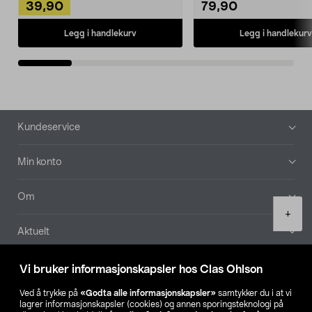
39,90
79,90
Legg i handlekurv
Legg i handlekurv
Bunntekst
Kundeservice
Min konto
Om
Product
+
quantity
Aktuelt
Våre selskaper
Vi bruker informasjonskapsler hos Clas Ohlson
Ved å trykke på
«Godta alle informasjonskapsler»
samtykker du i at vi
Finn din butikk
lagrer informasjonskapsler (cookies) og annen sporingsteknologi på