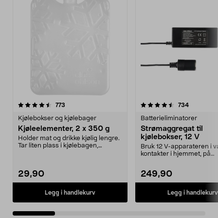
4.5 av 5 stjerner
anmeldelser
4.5 av 5 stjerner
anmeldels
773
734
Kjølebokser og kjølebager
Batterieliminatorer
Kjøleelementer, 2 x 350 g
Strømaggregat til
kjølebokser, 12 V
Holder mat og drikke kjølig lengre.
Tar liten plass i kjølebagen,
Bruk 12 V-apparateren i v
kjøleboksen el...
kontakter i hjemmet, på
campingplassen eller på ..
29,90
249,90
Legg i handlekurv
Legg i handlekurv