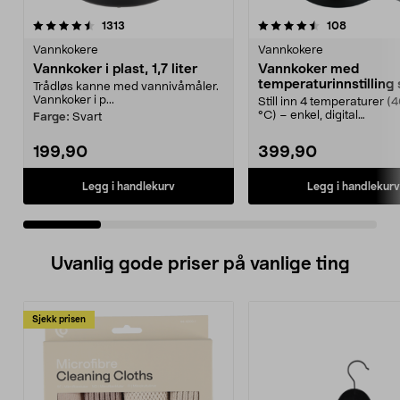
4.5 av 5 stjerner
anmeldelser
4.5 av 5 stjerner
anmeldels
1313
108
Vannkokere
Vannkokere
Vannkoker i plast, 1,7 liter
Vannkoker med
temperaturinnstilling 
Trådløs kanne med vannivåmåler.
1,5 l
Vannkoker i p...
Still inn 4 temperaturer 
°C) – enkel, digital
Farge:
Svart
berøringsskjerm. 1,5 liter...
199,90
399,90
Legg i handlekurv
Legg i handlekurv
Uvanlig gode priser på vanlige ting
Sjekk prisen