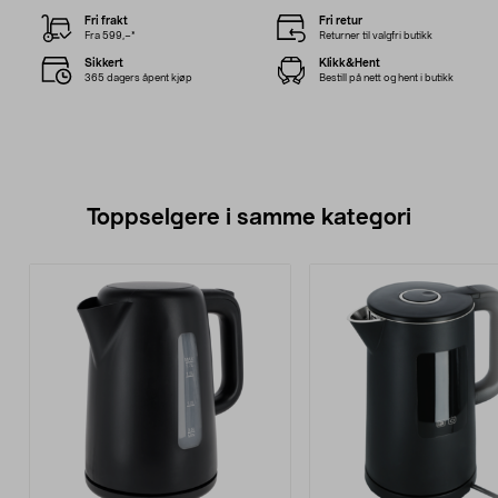
Fri frakt
Fri retur
Fra 599,–*
Returner til valgfri butikk
Sikkert
Klikk&Hent
365 dagers åpent kjøp
Bestill på nett og hent i butikk
Toppselgere i samme kategori