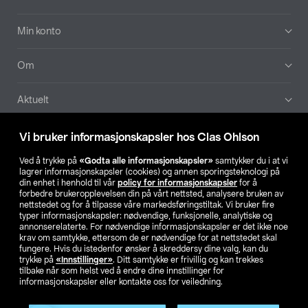
Min konto
Om
Aktuelt
Våre selskaper
Vi bruker informasjonskapsler hos Clas Ohlson
Ved å trykke på
«Godta alle informasjonskapsler»
samtykker du i at vi
Finn din butikk
lagrer informasjonskapsler (cookies) og annen sporingsteknologi på
din enhet i henhold til vår
policy for informasjonskapsler
for å
forbedre brukeropplevelsen din på vårt nettsted, analysere bruken av
SE
NO
FI
nettstedet og for å tilpasse våre markedsføringstiltak. Vi bruker fire
typer informasjonskapsler: nødvendige, funksjonelle, analytiske og
annonserelaterte. For nødvendige informasjonskapsler er det ikke noe
krav om samtykke, ettersom de er nødvendige for at nettstedet skal
fungere. Hvis du istedenfor ønsker å skreddersy dine valg, kan du
trykke på
«Innstillinger»
. Ditt samtykke er frivillig og kan trekkes
tilbake når som helst ved å endre dine innstillinger for
informasjonskapsler eller kontakte oss for veiledning.
Privacy statement
Medlemsvilkår
Kjøpsvilkår
For bedrifter
Endre til priser ekskl. moms