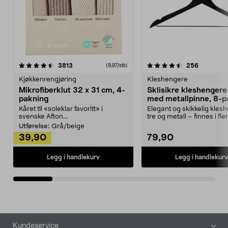
4.5av 5 stjerner
anmeldelser
4.5av 5 stjerner
anmeldels
3813
256
(9,97/stk)
Kjøkkenrengjøring
Kleshengere
Mikrofiberklut 32 x 31 cm, 4-
Sklisikre kleshengere 
pakning
med metallpinne, 8-p
Kåret til «soleklar favoritt» i
Elegant og skikkelig kles
svenske Afton...
tre og metall – finnes i fle
Kleshe...
Utførelse:
Grå/beige
39,90
79,90
Legg i handlekurv
Legg i handlekurv
Bunntekst
Kundeservice