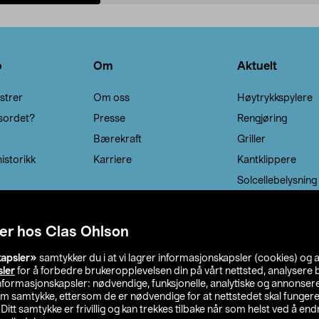
Legg i handlekurv
Legg i handlekurv
o
Om
Aktuelt
strer
Om oss
Høytrykkspylere
sordet?
Presse
Rengjøring
Bærekraft
Griller
istorikk
Karriere
Kantklippere
Solcellebelysning
er hos Clas Ohlson
kapsler»
samtykker du i at vi lagrer informasjonskapsler (cookies) og 
sler
for å forbedre brukeropplevelsen din på vårt nettsted, analysere b
 informasjonskapsler: nødvendige, funksjonelle, analytiske og annonse
om samtykke, ettersom de er nødvendige for at nettstedet skal fungere
. Ditt samtykke er frivillig og kan trekkes tilbake når som helst ved å endr