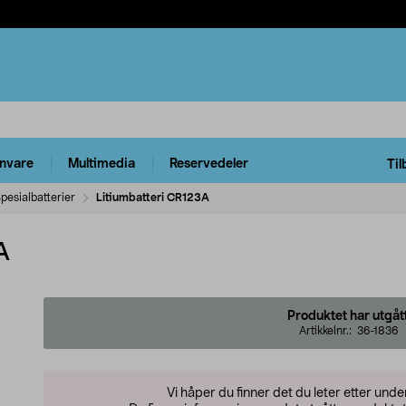
rnvare
Multimedia
Reservedeler
Til
pesialbatterier
Litiumbatteri CR123A
A
Produktet har utgåt
Artikkelnr.:
36-1836
Vi håper du finner det du leter etter und