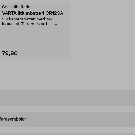
Spesialbatterier
VARTA litiumbatteri CR123A
3 V kamerabatteri med høy
kapasitet. Til kameraer, blits,
lommelykter, fjernkont...
79,90
Legg i handlekurv
 faresymboler