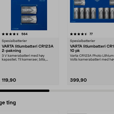
4.5 av 5 stjerner
anmeldelser
4.5 av 5 stjerner
anmeldelser
564
77
Spesialbatterier
Spesialbatterier
VARTA litiumbatteri CR123A
VARTA litiumbatteri CR
2-pakning
10 pk
3 V kamerabatteri med høy
Varta CR123A Photo Lithium 
kapasitet. Til kameraer, blits,
Volts kamerabatteri med hø
lommelykter, fjernkont...
kapasitet. Til kamera...
119,90
399,90
ge ting