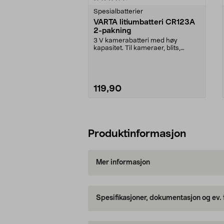
Spesialbatterier
VARTA litiumbatteri CR123A
2-pakning
3 V kamerabatteri med høy
kapasitet. Til kameraer, blits,
lommelykter, fjernkont...
119,90
Legg i handlekurv
Produktinformasjon
Mer informasjon
Spesifikasjoner, dokumentasjon og ev.