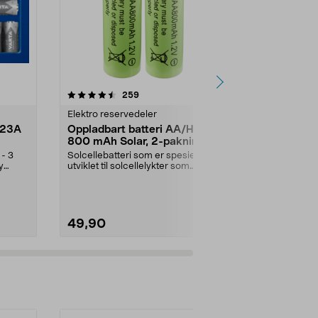
4.5 av 5 stjerner
anmeldelser
4.5
259
2
Elektro reservedeler
Elektro reser
123A
Oppladbart batteri AA/HR6
Oppladbart
800 mAh Solar, 2-pakning
1000 mAh S
- 3
Solcellebatteri som er spesielt
Solcellebatter
y
utviklet til solcellelykter som
utviklet til so
bruker AA-batter...
bruker AA-batt
49,90
59,90