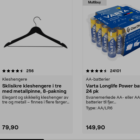
Multibuy
4.5av 5 stjerner
anmeldelser
4.5av 5 stjerner
anmeldels
256
24101
Kleshengere
AA-batterier
Sklisikre kleshengere i tre
Varta Longlife Power ba
med metallpinne, 8-pakning
24 pk
Elegant og skikkelig kleshenger av
Svanemerkede AA- eller A
tre og metall – finnes i flere farger.
batterier til fjer...
Kleshe...
Type:
AA/LR6
79,90
149,90