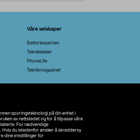
Legg i handlekurv
Legg 
Våre selskaper
Batteriexperten
Teknikkdeler
PhoneLife
Teknikmagasinet
annen sporingsteknologi på din enhet i
ruken av nettstedet og for å tilpasse våre
relaterte. For nødvendige
. Hvis du istedenfor ønsker å skreddersy
e dine innstillinger for