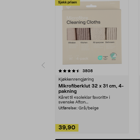
Sjekk prisen
5av 5 stjerner
4.5av 5 stjerner
anmeldelser
3808
Kjøkkenrengjøring
Mikrofiberklut 32 x 31 cm, 4-
pakning
Kåret til «soleklar favoritt» i
svenske Afton...
Utførelse:
Grå/beige
39,90