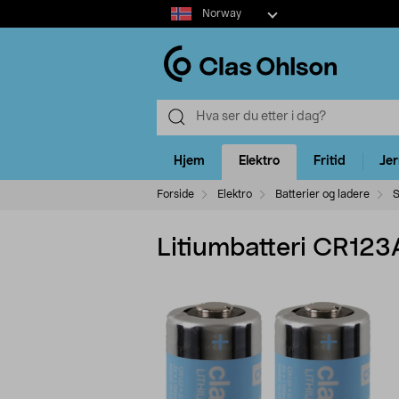
Select
Norway
market
Hjem
Elektro
Fritid
Je
Forside
Elektro
Batterier og ladere
S
Litiumbatteri CR123