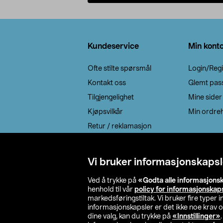
Legg i handlekurv
Bunntekst
Kundeservice
Min kont
Ofte stilte spørsmål
Login/Regi
Kontakt oss
Glemt pas
Tilgjengelighet
Mine sider
Kjøpsvilkår
Min ordreh
Retur / reklamasjon
EE-avfall
Cookie policy
Vi bruker informasjonskapsl
Leveringsalternativ
Ved å trykke på
«Godta alle informasjons
henhold til vår
policy for informasjonskap
markedsføringstiltak. Vi bruker fire typer
informasjonskapsler er det ikke noe krav 
dine valg, kan du trykke på
«Innstillinger»