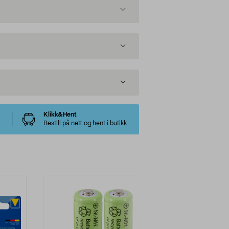
Klikk&Hent
Bestill på nett og hent i butikk