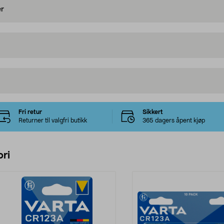
er
Fri retur
Sikkert
Returner til valgfri butikk
365 dagers åpent kjøp
ri