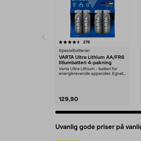
5 av 5 stjerner
4.5 av 5 stjerner
anmeldelser
276
Spesialbatterier
VARTA Ultra Lithium AA/FR6
litiumbatteri 4-pakning
Varta Ultra Lithium - batteri for
energikrevende apparater. Egnet
for digitalkam...
129,90
Uvanlig gode priser på vanli