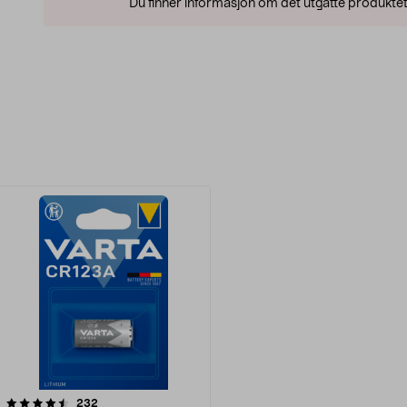
Du finner informasjon om det utgåtte produktet
anmeldelser
232