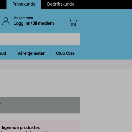
Privatkunde
Bedriftskunde
Velkommen
Logg inn/Bli medlem
bud
Våre tjenester
Club Clas
t
er
lignende produkter.