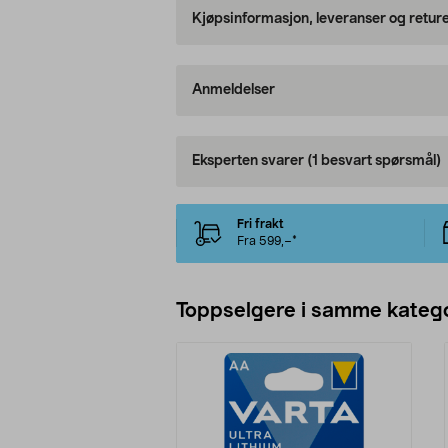
Kjøpsinformasjon, leveranser og retur
Anmeldelser
Eksperten svarer
(1 besvart spørsmål)
Fri frakt
Fra 599,–*
Toppselgere i samme katego