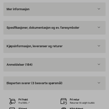
Mer informasjon
Spesifikasjoner, dokumentasjon og ev. faresymboler
Kjøpsinformasjon, leveranser og returer
Anmeldelser
(184)
Eksperten svarer
(3 besvarte spørsmål)
Fri frakt
Fri retur
Fra 599,–*
Returner til valgfri butikk
Sikkert
Klikk&Hent