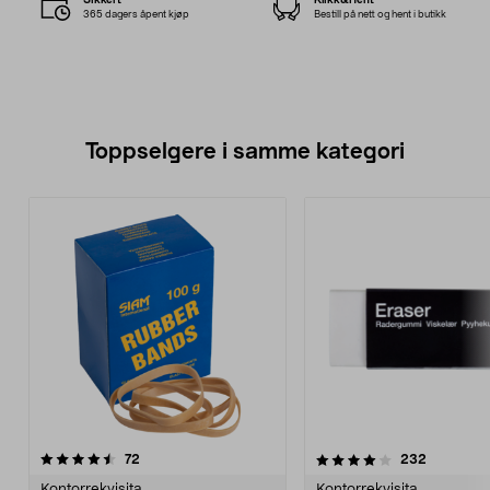
365 dagers åpent kjøp
Bestill på nett og hent i butikk
Toppselgere i samme kategori
4.0 av 5 stjerner
anmeldelser
4.0 av 5 stjerner
anmeldels
72
232
Kontorrekvisita
Kontorrekvisita