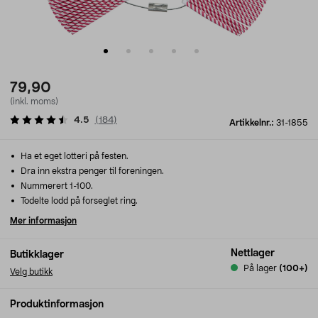
79,90
(inkl. moms)
4.5
(
184
)
Artikkelnr.:
31-1855
Ha et eget lotteri på festen.
Dra inn ekstra penger til foreningen.
Nummerert 1-100.
Todelte lodd på forseglet ring.
Mer informasjon
Nettlager
Butikklager
På lager
(100+)
Velg butikk
Produktinformasjon