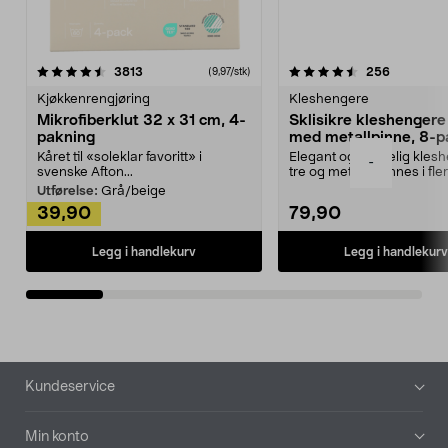
4.5av 5 stjerner
anmeldelser
4.5av 5 stjerner
anmeldels
3813
256
(9,97/stk)
Kjøkkenrengjøring
Kleshengere
Mikrofiberklut 32 x 31 cm, 4-
Sklisikre kleshengere 
pakning
med metallpinne, 8-p
Kåret til «soleklar favoritt» i
Elegant og skikkelig kles
-
svenske Afton...
tre og metall – finnes i fle
Kleshe...
Utførelse:
Grå/beige
39,90
79,90
Legg i handlekurv
Legg i handlekurv
Bunntekst
Kundeservice
Min konto