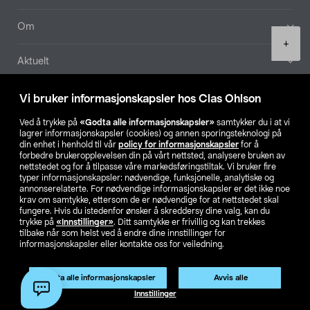
Om
Product
+
quantity
Aktuelt
Våre selskaper
Vi bruker informasjonskapsler hos Clas Ohlson
Ved å trykke på
«Godta alle informasjonskapsler»
samtykker du i at vi
Finn din butikk
lagrer informasjonskapsler (cookies) og annen sporingsteknologi på
din enhet i henhold til vår
policy for informasjonskapsler
for å
forbedre brukeropplevelsen din på vårt nettsted, analysere bruken av
SE
NO
FI
nettstedet og for å tilpasse våre markedsføringstiltak. Vi bruker fire
typer informasjonskapsler: nødvendige, funksjonelle, analytiske og
annonserelaterte. For nødvendige informasjonskapsler er det ikke noe
krav om samtykke, ettersom de er nødvendige for at nettstedet skal
fungere. Hvis du istedenfor ønsker å skreddersy dine valg, kan du
trykke på
«Innstillinger»
. Ditt samtykke er frivillig og kan trekkes
tilbake når som helst ved å endre dine innstillinger for
informasjonskapsler eller kontakte oss for veiledning.
Privacy statement
Medlemsvilkår
Kjøpsvilkår
For bedrifter
Endre til priser ekskl. moms
Godta alle informasjonskapsler
Avvis alle
Legg i handlekurv
(1)
Innstillinger