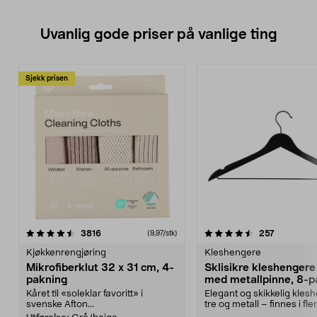
Uvanlig gode priser på vanlige ting
Sjekk prisen
4.5av 5 stjerner
anmeldelser
4.5av 5 stjerner
anmeldels
3816
257
(9,97/stk)
Kjøkkenrengjøring
Kleshengere
Mikrofiberklut 32 x 31 cm, 4-
Sklisikre kleshengere 
pakning
med metallpinne, 8-p
Kåret til «soleklar favoritt» i
Elegant og skikkelig kles
svenske Afton...
tre og metall – finnes i fle
Kleshe...