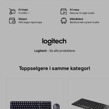
Fri frakt
Fri retur
Fra 599,–*
Returner til valgfri butikk
Sikkert
Klikk&Hent
365 dagers åpent kjøp
Bestill på nett og hent i butikk
Logitech
-
Se alle produktene
Toppselgere i samme kategori