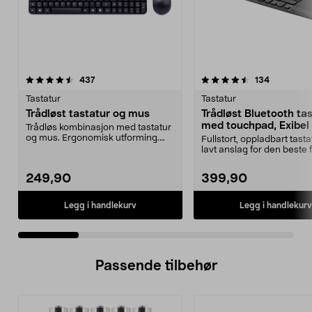
4.5 av 5 stjerner
anmeldelser
4.0 av 5 stjerner
anmeldels
437
134
Tastatur
Tastatur
Trådløst tastatur og mus
Trådløst Bluetooth ta
med touchpad, Exibel
Trådløs kombinasjon med tastatur
og mus. Ergonomisk utforming.
Fullstort, oppladbart tast
Nanomottaker. Rek...
lavt anslag for den beste 
Exibel tr...
249,90
399,90
Legg i handlekurv
Legg i handlekurv
Passende tilbehør