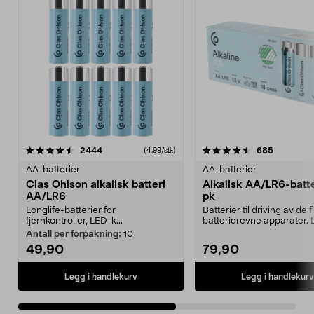
4.5av 5 stjerner
anmeldelser
4.5av 5 stjerner
anmeldels
2444
685
(4,99/stk)
AA-batterier
AA-batterier
Clas Ohlson alkalisk batteri
Alkalisk AA/LR6-batte
AA/LR6
pk
Longlife-batterier for
Batterier til driving av de f
fjernkontroller, LED-k...
batteridrevne apparater. 
en smart, ...
Antall per forpakning:
10
49,90
79,90
Legg i handlekurv
Legg i handlekurv