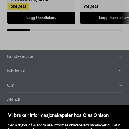
Utførelse:
Grå/beige
39,90
79,90
Legg i handlekurv
Legg i handlekurv
Bunntekst
Kundeservice
Min konto
Om
Aktuelt
Våre selskaper
Vi bruker informasjonskapsler hos Clas Ohlson
Ved å trykke på
«Godta alle informasjonskapsler»
samtykker du i at vi
Finn din butikk