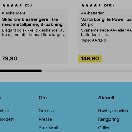
4.5av 5 stjerner
anmeldelser
4.5av 5 stjerner
anmeldels
256
24107
Kleshengere
AA-batterier
Sklisikre kleshengere i tre
Varta Longlife Power ba
med metallpinne, 8-pakning
24 pk
Elegant og skikkelig kleshenger av
Svanemerkede AA- eller A
tre og metall – finnes i flere farger.
batterier til fjer...
Kleshe...
Type:
AA/LR6
79,90
149,90
Legg i handlekurv
Legg i handlekurv
o
Om
Aktuelt
strer
Om oss
Høytrykkspylere
sordet?
Presse
Rengjøring
Bærekraft
Griller