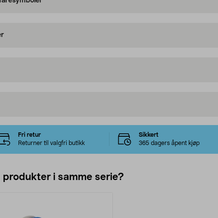
 faresymboler
er
Fri retur
Sikkert
Returner til valgfri butikk
365 dagers åpent kjøp
e produkter i samme serie?