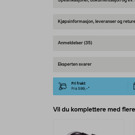
Spesifikasjoner, dokumentasjon og ev.
Kjøpsinformasjon, leveranser og retur
Anmeldelser
(35)
Eksperten svarer
Fri frakt
Fra 599,–*
Vil du komplettere med fler