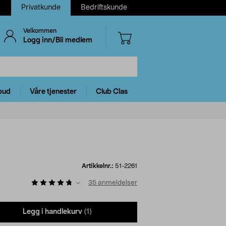
Privatkunde
Bedriftskunde
Velkommen
Logg inn/Bli medlem
bud
Våre tjenester
Club Clas
Artikkelnr.:
51-2261
35
anmeldelser
Legg i handlekurv
(1)