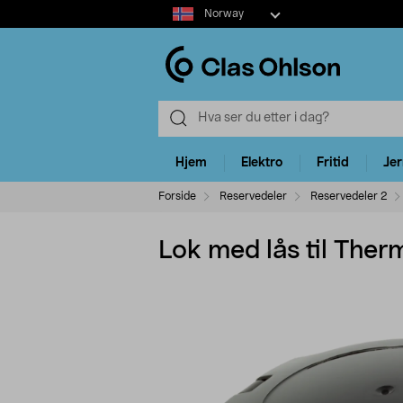
Select
Norway
market
Hjem
Elektro
Fritid
Je
Forside
Reservedeler
Reservedeler 2
Lok med lås til Ther