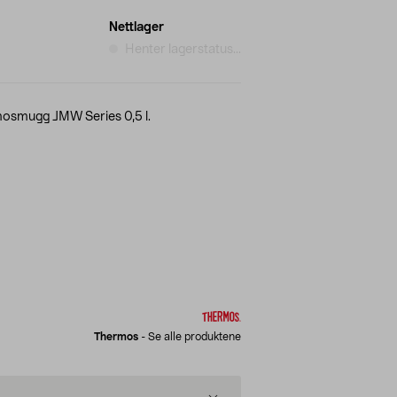
Nettlager
Henter lagerstatus...
rmosmugg JMW Series 0,5 l.
Thermos
-
Se alle produktene