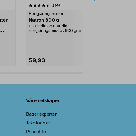
er
4.0av 5 stjerner
anmeldelser
4.5
2147
4
Rengjøringsmidler
Levende lys
tteri
Natron 800 g
Telys steari
prosent ste
Et allsidig og naturlig
rengjøringsmiddel. 800 gram
AA-
100 % stearin
natron – til rengjøring både...
råvarer. Produ
brenner med e
59,90
69,90
Legg i handlekurv
Legg 
Våre selskaper
Batteriexperten
Teknikkdeler
PhoneLife