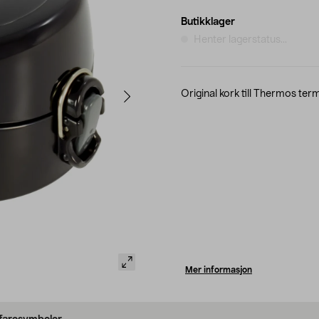
Butikklager
Henter lagerstatus...
Original kork till Thermos te
Mer informasjon