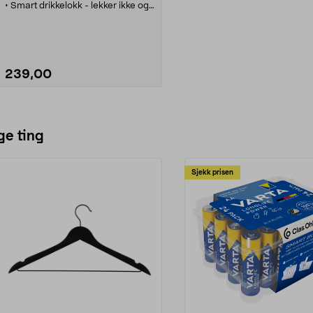
• Smart drikkelokk - lekker ikke og
er behagelig å drikke av, selv i
bevegelse.
• Rustfritt krus som holder drikken
varm eller kald lenge.
• Enkel å åpne med en hånd.
239,00
Se varianter
ge ting
Sjekk prisen