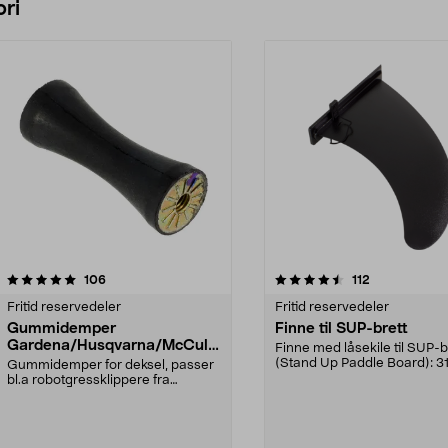
ri
4.5 av 5 stjerner
anmeldelser
5.0 av 5 stjerner
anmeldelser
106
112
Fritid reservedeler
Fritid reservedeler
Gummidemper
Finne til SUP-brett
Gardena/Husqvarna/McCullo
Finne med låsekile til SUP-b
ch/Flymo
(Stand Up Paddle Board): 3
Gummidemper for deksel, passer
974331-2059, E11 Pa...
bl.a robotgressklippere fra
Gardena, Flymo og McC...