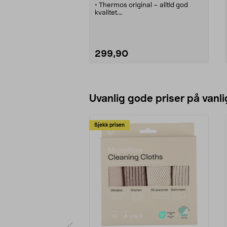
• Thermos original – alltid god
kvalitet.
• Smart drikkelokk – tett og god å
drikke av, selv når du er i farta.
• Rustfri termos som holder
drikken varm eller kald lenge.
• Termokopp – enkel å åpne med
299,90
en hånd.
Legg i handlekurv
Uvanlig gode priser på vanli
Sjekk prisen