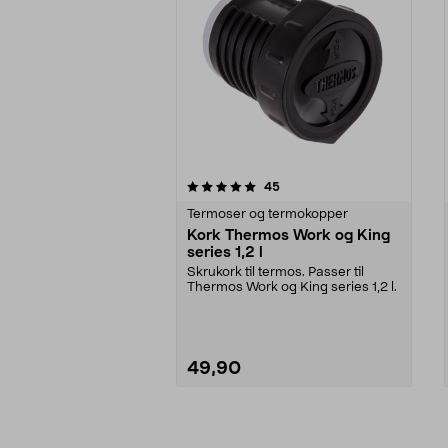
0av 5 stjerner
4.5av 5 stjerner
anmeldelser
45
Termoser og termokopper
Kork Thermos Work og King
series 1,2 l
Skrukork til termos. Passer til
Thermos Work og King series 1,2 l.
49,90
Legg i handlekurv