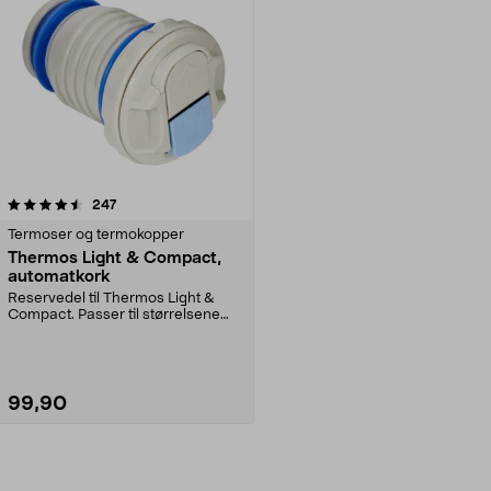
anmeldelser
247
Termoser og termokopper
Thermos Light & Compact,
automatkork
Reservedel til Thermos Light &
Compact. Passer til størrelsene
0,35 l, 0,5 l, 0,...
99,90
Legg i handlekurv