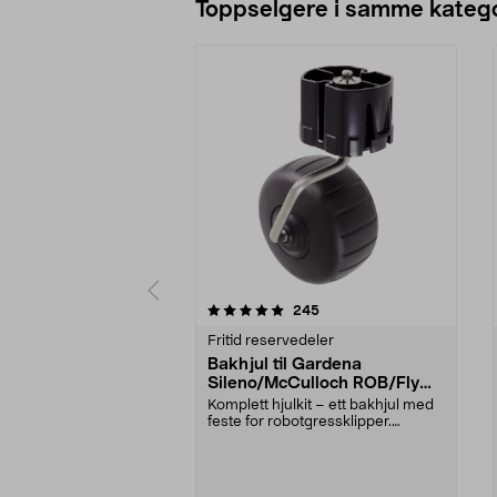
Toppselgere i samme katego
0 av 5 stjerner
5.0 av 5 stjerner
anmeldelser
245
Fritid reservedeler
Bakhjul til Gardena
Sileno/McCulloch ROB/Flymo
Easilife
Komplett hjulkit – ett bakhjul med
feste for robotgressklipper.
Bakhjul – reserv...