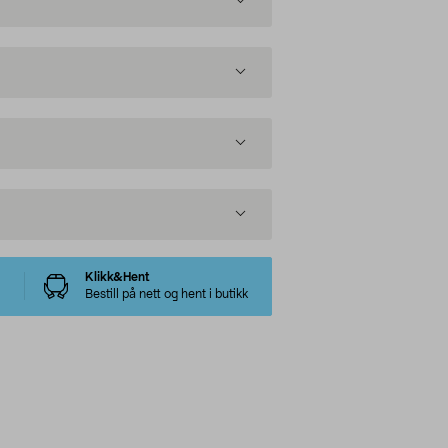
Klikk&Hent
Bestill på nett og hent i butikk