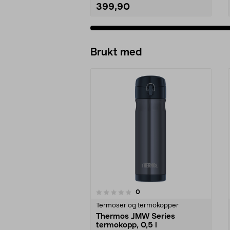
399,90
Brukt med
anmeldelser
0
0 av 5 stjerner
0.0 av 5 stjerner
Termoser og termokopper
Thermos JMW Series
termokopp, 0,5 l