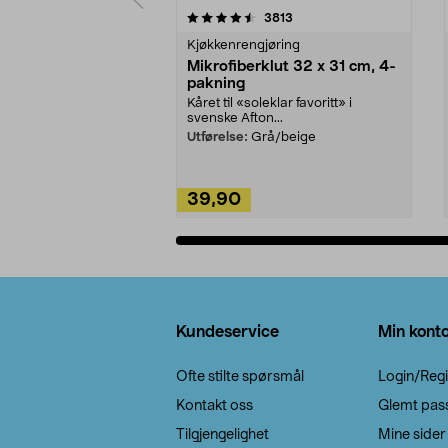
5av 5 stjerner
4.5av 5 stjerner
anmeldelser
3813
Kjøkkenrengjøring
Mikrofiberklut 32 x 31 cm, 4-
pakning
Kåret til «soleklar favoritt» i
svenske Afton...
Utførelse:
Grå/beige
39,90
Legg i handlekurv
Bunntekst
Kundeservice
Min kont
Ofte stilte spørsmål
Login/Regi
Kontakt oss
Glemt pas
Tilgjengelighet
Mine sider