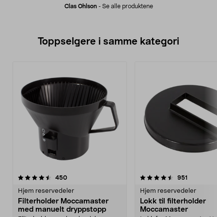
Clas Ohlson
-
Se alle produktene
Toppselgere i samme kategori
4.5 av 5 stjerner
anmeldelser
4.5 av 5 stjerner
anmeldels
450
951
Hjem reservedeler
Hjem reservedeler
Filterholder Moccamaster
Lokk til filterholder
med manuelt dryppstopp
Moccamaster