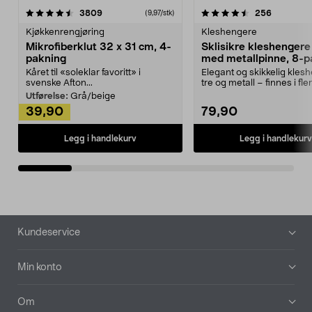
4.5av 5 stjerner
anmeldelser
4.5av 5 stjerner
anmeldels
3809
256
(9,97/stk)
Kjøkkenrengjøring
Kleshengere
Mikrofiberklut 32 x 31 cm, 4-
Sklisikre kleshengere 
pakning
med metallpinne, 8-p
Kåret til «soleklar favoritt» i
Elegant og skikkelig kles
svenske Afton...
tre og metall – finnes i fle
Kleshe...
Utførelse:
Grå/beige
39,90
79,90
Legg i handlekurv
Legg i handlekurv
Bunntekst
Kundeservice
Min konto
Om