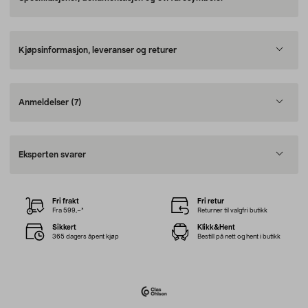
Kjøpsinformasjon, leveranser og returer
Anmeldelser
(7)
Eksperten svarer
Fri frakt
Fri retur
Fra 599,–*
Returner til valgfri butikk
Sikkert
Klikk&Hent
365 dagers åpent kjøp
Bestill på nett og hent i butikk