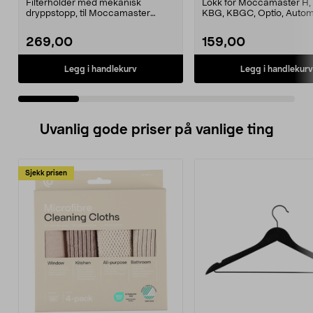
Filterholder med mekanisk
Lokk for Moccamaster H, 
dryppstopp, til Moccamaster
KBG, KBGC, Optio, Autom
kaffetrakter. Passer model...
Automatic S, Manual ...
269,00
159,00
Legg i handlekurv
Legg i handlekurv
Uvanlig gode priser på vanlige ting
Sjekk prisen