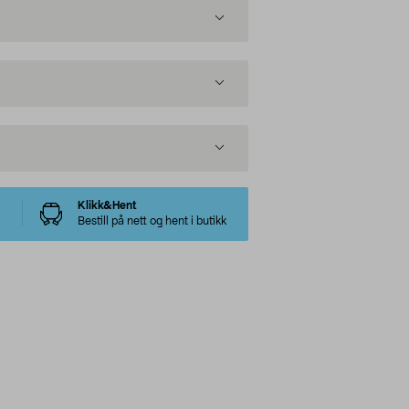
Klikk&Hent
Bestill på nett og hent i butikk