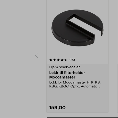
5 av 5 stjerner
3.5 av 5 stjerner
anmeldelser
951
Hjem reservedeler
Lokk til filterholder
Moccamaster
Lokk for Moccamaster H, K, KB,
KBG, KBGC, Optio, Automatic,
Automatic S, Manual ...
159,00