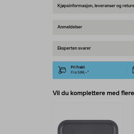
Kjøpsinformasjon, leveranser og retur
Anmeldelser
Eksperten svarer
Fri frakt
Fra 599,–*
Vil du komplettere med fler