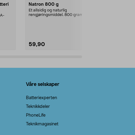
tteri
Natron 800 g
Telys steari
prosent ste
Et allsidig og naturlig
rengjøringsmiddel. 800 gram
AA-
100 % stearin
natron – til rengjøring både...
råvarer. Produ
brenner med e
59,90
69,90
Legg i handlekurv
Legg 
Våre selskaper
Batteriexperten
Teknikkdeler
PhoneLife
Teknikmagasinet