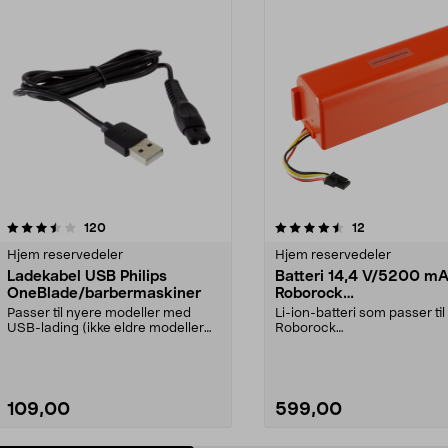
4.5 av 5 stjerner
anmeldelser
4.0 av 5 stjerner
anmeldelser
120
12
Hjem reservedeler
Hjem reservedeler
Ladekabel USB Philips
Batteri 14,4 V/5200 mAh
OneBlade/barbermaskiner
Roborock
S5/S6/S7/S8/Q7/E4/E
Passer til nyere modeller med
Li-ion-batteri som passer til
USB-lading (ikke eldre modeller
Roborock
med 230 V strømada...
robotstøvsugere:E4E5S5S5
MaxS6S6 MaxS6 Pu...
109,00
599,00