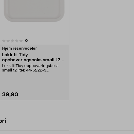
anmeldelser
0
Hjem reservedeler
Lokk til Tidy
oppbevaringsboks small 12
liter, hvitt
Lokk til Tidy oppbevaringsboks
small 12 liter, 44-5222-3
(hvit).Produsert av res...
39,90
Legg i handlekurv
ri