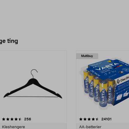
ge ting
Multibuy
4.5av 5 stjerner
anmeldelser
4.5av 5 stjerner
anmeldels
256
24101
Kleshengere
AA-batterier