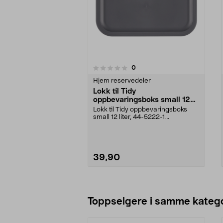
anmeldelser
0
0 av 5 stjerner
0.0 av 5 stjerner
Hjem reservedeler
Lokk til Tidy
oppbevaringsboks small 12
liter, grått
Lokk til Tidy oppbevaringsboks
small 12 liter, 44-5222-1
(grå).Produsert av resi...
39,90
Legg i handlekurv
Toppselgere i samme katego