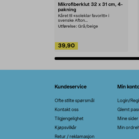
Mikrofiberklut 32 x 31 cm, 4-
pakning
Kåret til «soleklar favoritt» i
svenske Afton...
Utførelse:
Grå/beige
39,90
Legg i handlekurv
Bunntekst
Kundeservice
Min kont
Ofte stilte spørsmål
Login/Regi
Kontakt oss
Glemt pas
Tilgjengelighet
Mine sider
Kjøpsvilkår
Min ordreh
Retur / reklamasjon