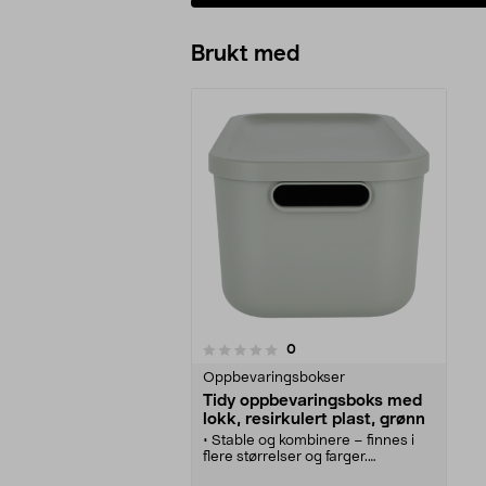
Brukt med
anmeldelser
0
0 av 5 stjerner
Oppbevaringsbokser
Tidy oppbevaringsboks med
lokk, resirkulert plast, grønn
• Stable og kombinere – finnes i
flere størrelser og farger.
• Tidy grønn oppbevaringsboks