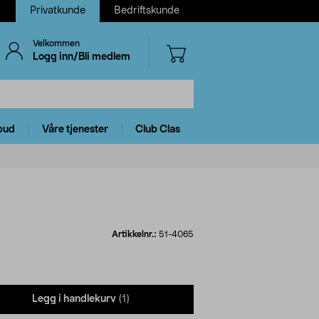
Privatkunde
Bedriftskunde
Velkommen
Logg inn/Bli medlem
bud
Våre tjenester
Club Clas
Artikkelnr.:
51-4065
Legg i handlekurv
(1)