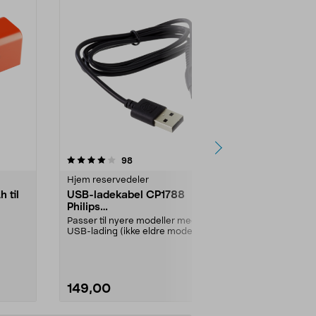
4.5 av 5 stjerner
anmeldelser
4.5
98
1
Hjem reservedeler
Te- og kaffeti
 til
USB-ladekabel CP1788
Kaffemål M
Philips
12 gram
5
OneBlade/barbermaskiner
Passer til nyere modeller med
Oppdag hemm
USB-lading (ikke eldre modeller
perfekt kaffe
med 230 V strømada...
denne eksklus
149,00
69,00