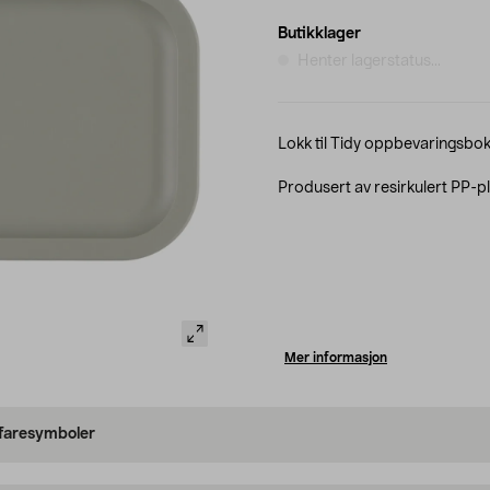
Butikklager
Henter lagerstatus...
Lokk til Tidy oppbevaringsboks
Produsert av resirkulert PP-pl
Mer informasjon
 faresymboler