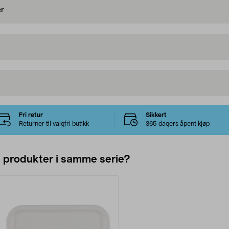
er
Fri retur
Sikkert
Returner til valgfri butikk
365 dagers åpent kjøp
e produkter i samme serie?