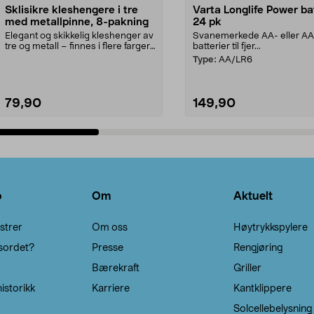
Sklisikre kleshengere i tre
Varta Longlife Power ba
med metallpinne, 8-pakning
24 pk
Elegant og skikkelig kleshenger av
Svanemerkede AA- eller A
tre og metall – finnes i flere farger.
batterier til fjer...
Kleshe...
Type:
AA/LR6
79,90
149,90
Legg i handlekurv
Legg i handlekurv
o
Om
Aktuelt
strer
Om oss
Høytrykkspylere
sordet?
Presse
Rengjøring
Bærekraft
Griller
istorikk
Karriere
Kantklippere
Solcellebelysning