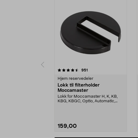
5 av 5 stjerner
4.5 av 5 stjerner
anmeldelser
951
Hjem reservedeler
Lokk til filterholder
Moccamaster
Lokk for Moccamaster H, K, KB,
KBG, KBGC, Optio, Automatic,
Automatic S, Manual ...
159,00