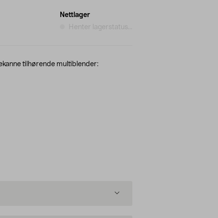
Nettlager
Henter lagerstatus...
ekanne tilhørende multiblender: