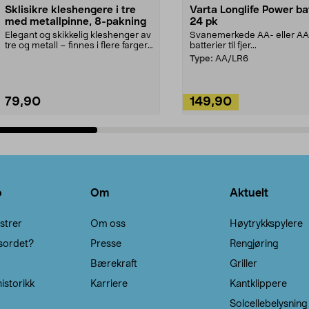
Sklisikre kleshengere i tre
Varta Longlife Power ba
med metallpinne, 8-pakning
24 pk
Elegant og skikkelig kleshenger av
Svanemerkede AA- eller A
tre og metall – finnes i flere farger.
batterier til fjer...
Kleshe...
Type:
AA/LR6
79,90
149,90
Legg i handlekurv
Legg i handlekurv
o
Om
Aktuelt
strer
Om oss
Høytrykkspylere
sordet?
Presse
Rengjøring
Bærekraft
Griller
istorikk
Karriere
Kantklippere
Solcellebelysning