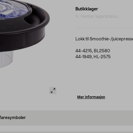
Butikklager
Henter lagerstatus...
Lokk til Smoothie-/juicepress
44-4215, BL2580
44-1949, HL-2575
Mer informasjon
 faresymboler