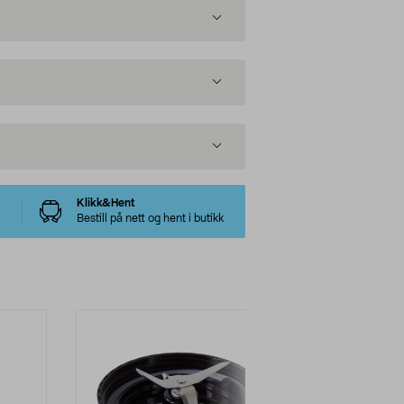
Klikk&Hent
Bestill på nett og hent i butikk