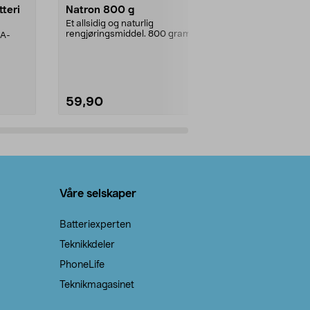
tteri
Natron 800 g
Telys steari
prosent ste
Et allsidig og naturlig
rengjøringsmiddel. 800 gram
AA-
100 % stearin
natron – til rengjøring både...
råvarer. Produ
brenner med e
59,90
69,90
Legg i handlekurv
Legg 
Våre selskaper
Batteriexperten
Teknikkdeler
PhoneLife
Teknikmagasinet