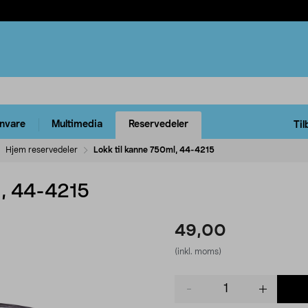
rnvare
Multimedia
Reservedeler
Til
Hjem reservedeler
Lokk til kanne 750ml, 44-4215
l, 44-4215
49,00
(inkl. moms)
Product
quantity