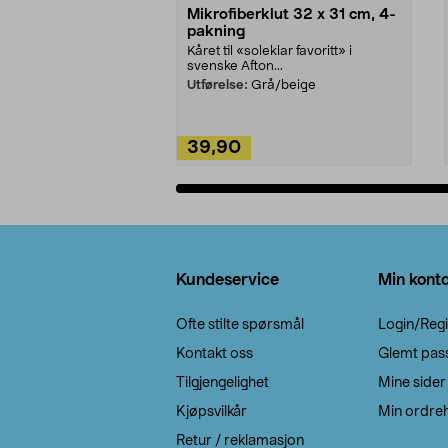
Mikrofiberklut 32 x 31 cm, 4-
pakning
Kåret til «soleklar favoritt» i
svenske Afton...
Utførelse:
Grå/beige
39,90
Legg i handlekurv
Bunntekst
Kundeservice
Min kont
Ofte stilte spørsmål
Login/Regi
Kontakt oss
Glemt pas
Tilgjengelighet
Mine sider
Kjøpsvilkår
Min ordreh
Retur / reklamasjon