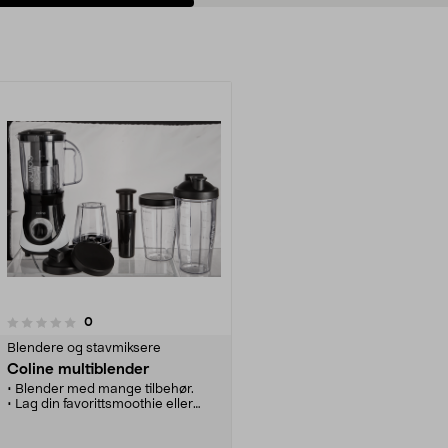
anmeldelser
0
Blendere og stavmiksere
Coline multiblender
• Blender med mange tilbehør.
• Lag din favorittsmoothie eller
proteindrikk direkte i begeret.
• Med lokk - praktisk når du vil ta