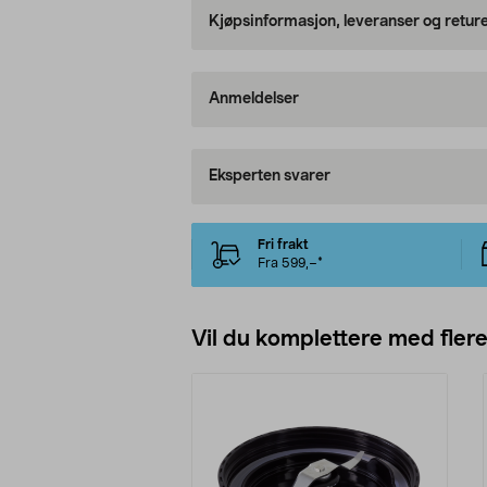
Kjøpsinformasjon, leveranser og retur
Anmeldelser
Eksperten svarer
Fri frakt
Fra 599,–*
Vil du komplettere med fler