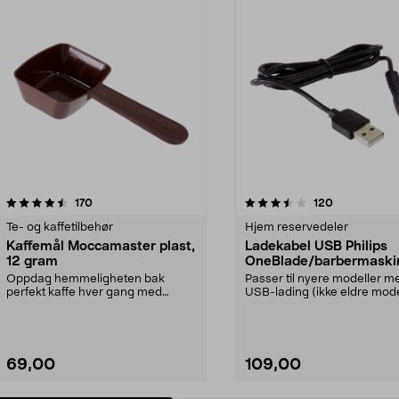
3.5 av 5 stjerner
anmeldelser
4.5 av 5 stjerner
anmeldelser
170
120
Te- og kaffetilbehør
Hjem reservedeler
Kaffemål Moccamaster plast,
Ladekabel USB Philips
12 gram
OneBlade/barbermaski
Oppdag hemmeligheten bak
Passer til nyere modeller m
perfekt kaffe hver gang med
USB-lading (ikke eldre mode
denne eksklusive målesskjee...
med 230 V strømada...
69,00
109,00