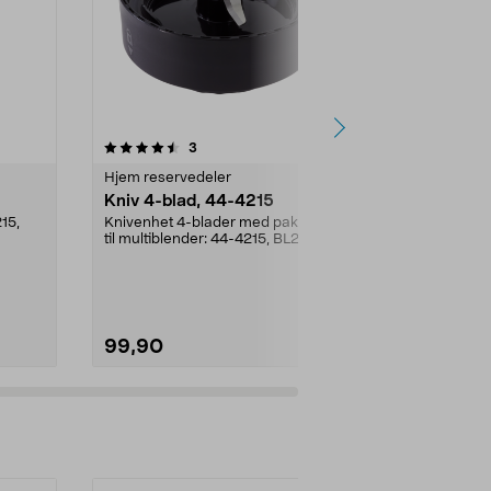
5.0av 5 stjerner
anmeldelser
3
1
0.0
Hjem reservedeler
Hjem reserve
Kniv 4-blad, 44-4215
Oppbevaring
44-4215
215,
Knivenhet 4-blader med pakning
til multiblender: 44-4215, BL25802
Oppbevaringsl
kryssende kniv...
tilhørende mu
BL258044-194
99,90
29,00
Legg i handlekurv
Legg 