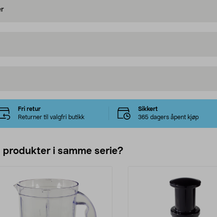
er
Fri retur
Sikkert
Returner til valgfri butikk
365 dagers åpent kjøp
e produkter i samme serie?