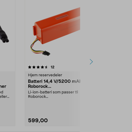
4.0 av 5 stjerner
anmeldelser
4.5
12
9
Hjem reservedeler
Hjem reserve
Batteri 14,4 V/5200 mAh til
USB-ladeka
ner
Roborock
Philips
S5/S6/S7/S8/Q7/E4/E5
OneBlade/b
ed
Li-ion-batteri som passer til
Passer til ny
ller
Roborock
USB-lading (i
robotstøvsugere:E4E5S5S5
med 230 V st
MaxS6S6 MaxS6 Pu...
599,00
149,00