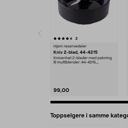
5av 5 stjerner
5.0av 5 stjerner
anmeldelser
2
Hjem reservedeler
Kniv 2-blad, 44-4215
Knivenhet 2-blader med pakning
til multiblender: 44-4215,
BL2580Multihakker med ...
99,00
Legg i handlekurv
Toppselgere i samme katego