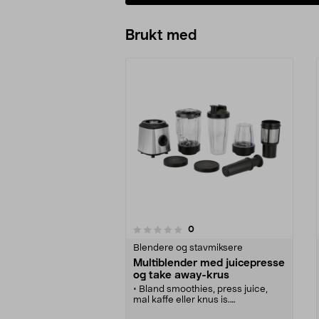
Brukt med
anmeldelser
0
0 av 5 stjerner
0.0 av 5 stjerner
Blendere og stavmiksere
Multiblender med juicepresse
og take away-krus
• Bland smoothies, press juice,
mal kaffe eller knus is.
• Multiblender med juicepresse,