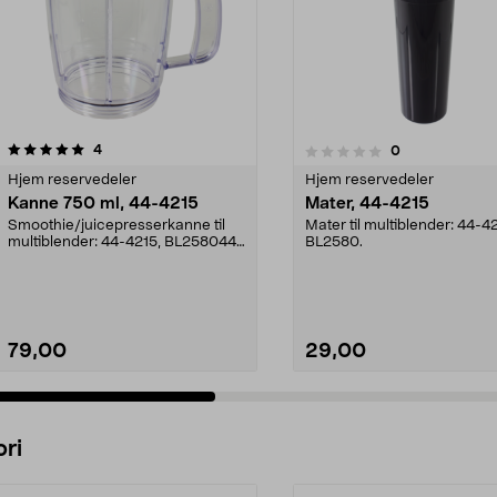
anmeldelser
4.5av 5 stjerner
4
anmeldelser
0
0.0 av 5 stjerner
Hjem reservedeler
Hjem reservedeler
Kanne 750 ml, 44-4215
Mater, 44-4215
Smoothie/juicepresserkanne til
Mater til multiblender: 44-4
multiblender: 44-4215, BL258044-
BL2580.
1949, HL-2575Lokk...
79,00
29,00
Legg i handlekurv
Legg i handlekurv
ri