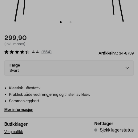
299,90
(inkl. moms)
4.4
(
654
)
Artikkelnr.:
34-8739
Select
Farge
variant
Svart
Klassisk luftestativ.
Praktisk både ved rengjøring og til stell av klær.
Sammenleggbart.
Mer informasjon
Nettlager
Butikklager
Sjekk lagerstatus
Velg butikk