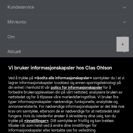
Bunntekst
Kundeservice
Min konto
Om
Product
+
quantity
Aktuelt
Våre selskaper
Vi bruker informasjonskapsler hos Clas Ohlson
Ved å trykke på
«Godta alle informasjonskapsler»
samtykker du i at vi
Finn din butikk
lagrer informasjonskapsler (cookies) og annen sporingsteknologi på
din enhet i henhold til vår
policy for informasjonskapsler
for å
forbedre brukeropplevelsen din på vårt nettsted, analysere bruken av
SE
NO
FI
nettstedet og for å tilpasse våre markedsføringstiltak. Vi bruker fire
typer informasjonskapsler: nødvendige, funksjonelle, analytiske og
annonserelaterte. For nødvendige informasjonskapsler er det ikke noe
krav om samtykke, ettersom de er nødvendige for at nettstedet skal
fungere. Hvis du istedenfor ønsker å skreddersy dine valg, kan du
trykke på
«Innstillinger»
. Ditt samtykke er frivillig og kan trekkes
tilbake når som helst ved å endre dine innstillinger for
informasjonskapsler eller kontakte oss for veiledning.