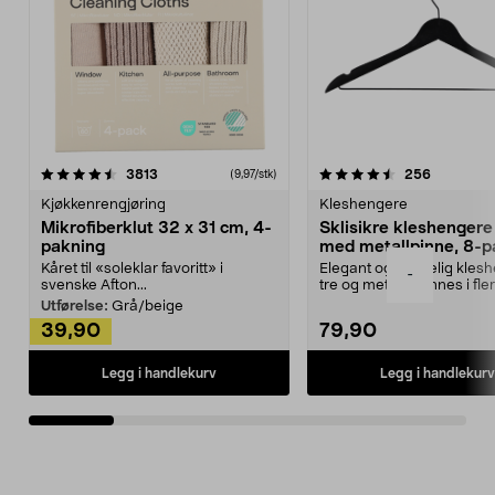
4.5av 5 stjerner
anmeldelser
4.5av 5 stjerner
anmeldels
3813
256
(9,97/stk)
Kjøkkenrengjøring
Kleshengere
Mikrofiberklut 32 x 31 cm, 4-
Sklisikre kleshengere 
pakning
med metallpinne, 8-p
Kåret til «soleklar favoritt» i
Elegant og skikkelig kles
-
svenske Afton...
tre og metall – finnes i fle
Kleshe...
Utførelse:
Grå/beige
39,90
79,90
Legg i handlekurv
Legg i handlekurv