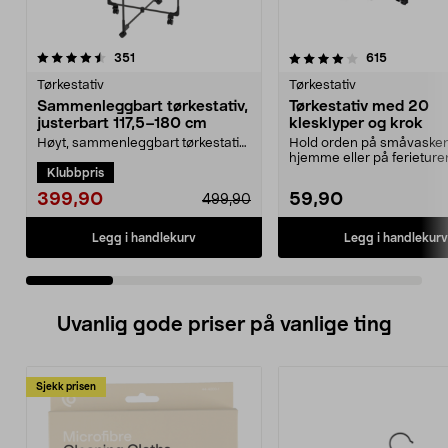
4.0 av 5 stjerner
anmeldelser
4.5 av 5 stjerner
anmeldels
351
615
Tørkestativ
Tørkestativ
Sammenleggbart tørkestativ,
Tørkestativ med 20
justerbart 117,5–180 cm
klesklyper og krok
Høyt, sammenleggbart tørkestativ
Hold orden på småvaske
til bruk inne og ute – mye
hjemme eller på ferieture
Klubbpris
tørkeplass på små fl...
Sammenleggbar tørkespin
399,90
59,90
499,90
Legg i handlekurv
Legg i handlekurv
Uvanlig gode priser på vanlige ting
Sjekk prisen