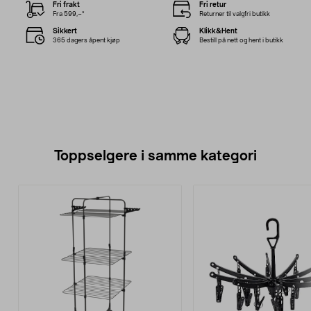
Fri frakt
Fri retur
Fra 599,–*
Returner til valgfri butikk
Sikkert
Klikk&Hent
365 dagers åpent kjøp
Bestill på nett og hent i butikk
Toppselgere i samme kategori