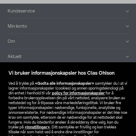
Bunntekst
Kundeservice
Min konto
Om
Aktuelt
Våre selskaper
Vi bruker informasjonskapsler hos Clas Ohlson
Ved å trykke på
«Godta alle informasjonskapsler»
samtykker du i at vi
Finn din butikk
lagrer informasjonskapsler (cookies) og annen sporingsteknologi på
din enhet i henhold til vår
policy for informasjonskapsler
for å
forbedre brukeropplevelsen din på vårt nettsted, analysere bruken av
SE
NO
FI
nettstedet og for å tilpasse våre markedsføringstiltak. Vi bruker fire
typer informasjonskapsler: nødvendige, funksjonelle, analytiske og
annonserelaterte. For nødvendige informasjonskapsler er det ikke noe
krav om samtykke, ettersom de er nødvendige for at nettstedet skal
fungere. Hvis du istedenfor ønsker å skreddersy dine valg, kan du
trykke på
«Innstillinger»
. Ditt samtykke er frivillig og kan trekkes
tilbake når som helst ved å endre dine innstillinger for