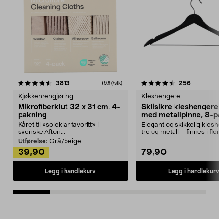
4.5av 5 stjerner
anmeldelser
4.5av 5 stjerner
anmeldels
3813
256
(9,97/stk)
Kjøkkenrengjøring
Kleshengere
Mikrofiberklut 32 x 31 cm, 4-
Sklisikre kleshengere 
pakning
med metallpinne, 8-p
Kåret til «soleklar favoritt» i
Elegant og skikkelig kles
svenske Afton...
tre og metall – finnes i fle
Kleshe...
Utførelse:
Grå/beige
39,90
79,90
Legg i handlekurv
Legg i handlekurv