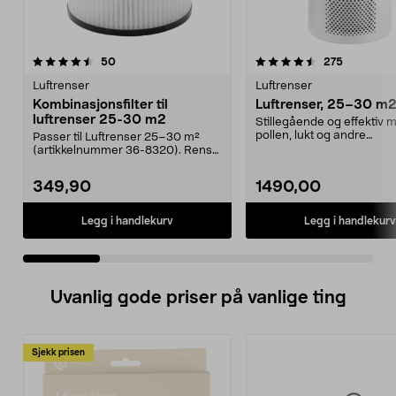
4.5 av 5 stjerner
anmeldelser
5.0 av 5 stjerner
anmeldels
50
275
Luftrenser
Luftrenser
Kombinasjonsfilter til
Luftrenser, 25–30 m
luftrenser 25-30 m2
Stillegående og effektiv m
pollen, lukt og andre
Passer til Luftrenser 25–30 m²
forurensninger. Luftren...
(artikkelnummer 36-8320). Rens
luften raskt og ef...
349,90
1490,00
Legg i handlekurv
Legg i handlekurv
Uvanlig gode priser på vanlige ting
Sjekk prisen