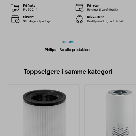
Fri frakt
Fri retur
Fra 599,–*
Returner til valgfri butikk
Sikkert
Klikk&Hent
365 dagers åpent kjøp
Bestill på nett og hent i butikk
Philips
-
Se alle produktene
Toppselgere i samme kategori