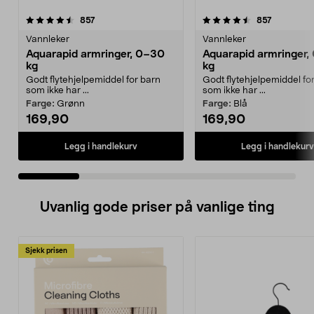
4.5 av 5 stjerner
anmeldelser
4.5 av 5 stjerner
anmeldels
857
857
Vannleker
Vannleker
Aquarapid armringer, 0–30
Aquarapid armringer,
kg
kg
Godt flytehjelpemiddel for barn
Godt flytehjelpemiddel fo
som ikke har ...
som ikke har ...
Farge:
Grønn
Farge:
Blå
169,90
169,90
Legg i handlekurv
Legg i handlekurv
Uvanlig gode priser på vanlige ting
Sjekk prisen