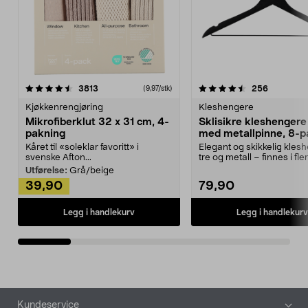
4.5av 5 stjerner
anmeldelser
4.5av 5 stjerner
anmeldels
3813
256
(9,97/stk)
Kjøkkenrengjøring
Kleshengere
Mikrofiberklut 32 x 31 cm, 4-
Sklisikre kleshengere 
pakning
med metallpinne, 8-p
Kåret til «soleklar favoritt» i
Elegant og skikkelig kles
svenske Afton...
tre og metall – finnes i fle
Kleshe...
Utførelse:
Grå/beige
39,90
79,90
Legg i handlekurv
Legg i handlekurv
Bunntekst
Kundeservice