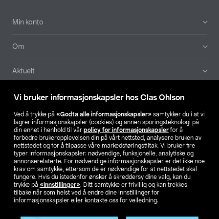
Min konto
Om
Aktuelt
Våre selskaper
Vi bruker informasjonskapsler hos Clas Ohlson
Ved å trykke på
«Godta alle informasjonskapsler»
samtykker du i at vi
Finn din butikk
lagrer informasjonskapsler (cookies) og annen sporingsteknologi på
din enhet i henhold til vår
policy for informasjonskapsler
for å
forbedre brukeropplevelsen din på vårt nettsted, analysere bruken av
SE
NO
FI
nettstedet og for å tilpasse våre markedsføringstiltak. Vi bruker fire
typer informasjonskapsler: nødvendige, funksjonelle, analytiske og
annonserelaterte. For nødvendige informasjonskapsler er det ikke noe
krav om samtykke, ettersom de er nødvendige for at nettstedet skal
fungere. Hvis du istedenfor ønsker å skreddersy dine valg, kan du
trykke på
«Innstillinger»
. Ditt samtykke er frivillig og kan trekkes
tilbake når som helst ved å endre dine innstillinger for
informasjonskapsler eller kontakte oss for veiledning.
Privacy statement
Medlemsvilkår
Kjøpsvilkår
For bedrifter
Endre til priser ekskl. moms