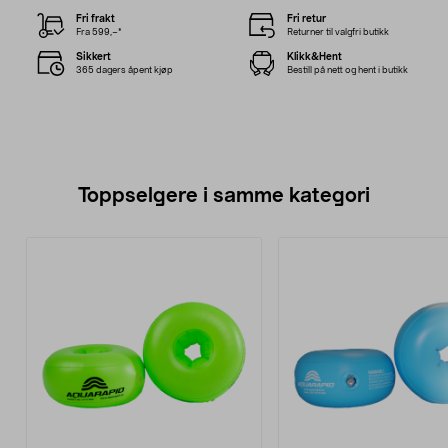
Fri frakt
Fri retur
Fra 599,–*
Returner til valgfri butikk
Sikkert
Klikk&Hent
365 dagers åpent kjøp
Bestill på nett og hent i butikk
Toppselgere i samme kategori