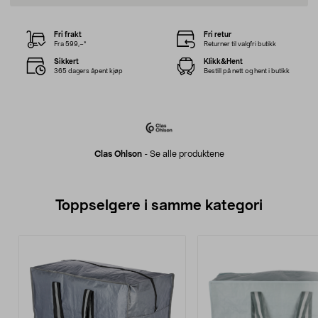
Fri frakt
Fri retur
Fra 599,–*
Returner til valgfri butikk
Sikkert
Klikk&Hent
365 dagers åpent kjøp
Bestill på nett og hent i butikk
Clas Ohlson
-
Se alle produktene
Toppselgere i samme kategori