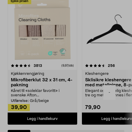
Sjekk prisen
4.5av 5 stjerner
anmeldelser
4.5av 5 stjerner
anmeldels
3813
256
(9,97/stk)
Kjøkkenrengjøring
Kleshengere
Mikrofiberklut 32 x 31 cm, 4-
Sklisikre kleshengere 
pakning
med metallpinne, 8-p
Kåret til «soleklar favoritt» i
Elegant og skikkelig kles
-
svenske Afton...
tre og metall – finnes i fle
Kleshe...
Utførelse:
Grå/beige
39,90
79,90
Legg i handlekurv
Legg i handlekurv