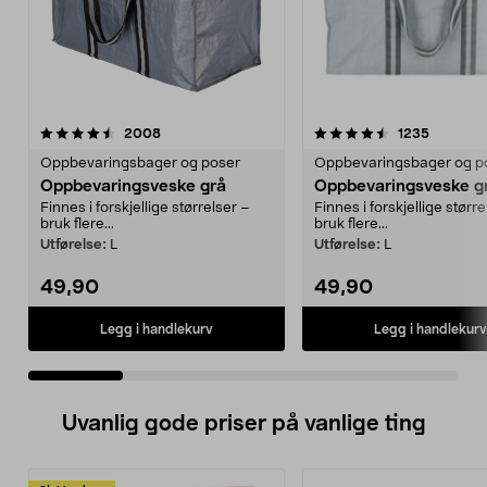
4.5 av 5 stjerner
anmeldelser
4.5 av 5 stjerner
anmeldel
2008
1235
Oppbevaringsbager og poser
Oppbevaringsbager og p
Oppbevaringsveske grå
Oppbevaringsveske g
Finnes i forskjellige størrelser –
Finnes i forskjellige større
bruk flere...
bruk flere...
Utførelse:
L
Utførelse:
L
49,90
49,90
Legg i handlekurv
Legg i handlekurv
Uvanlig gode priser på vanlige ting