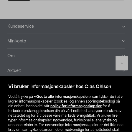
Bunntekst
Kundeservice
Min konto
Om
Product
+
quantity
Aktuelt
Våre selskaper
Vi bruker informasjonskapsler hos Clas Ohlson
Ved å trykke på
«Godta alle informasjonskapsler»
samtykker du i at vi
Finn din butikk
lagrer informasjonskapsler (cookies) og annen sporingsteknologi på
din enhet i henhold til vår
policy for informasjonskapsler
for å
forbedre brukeropplevelsen din på vårt nettsted, analysere bruken av
SE
NO
FI
nettstedet og for å tilpasse våre markedsføringstiltak. Vi bruker fire
typer informasjonskapsler: nødvendige, funksjonelle, analytiske og
annonserelaterte. For nødvendige informasjonskapsler er det ikke noe
krav om samtykke, ettersom de er nødvendige for at nettstedet skal