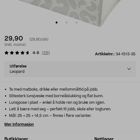
29,90
(29,90/stk)
(inkl. moms)
4.6
(
25
)
Artikkelnr.:
34-1513-35
Select
Utførelse
variant
Leopard
Ta med matboks, drikke eller mellommåltid på jobb.
Slitesterk lunsjveske med borrelåslukking og flat bunn.
Lunsjpose i plast – enkel å holde ren og bruke om igjen.
Lett å bære med seg – perfekt til jobb, skole eller togturen.
Mål: 25 × 25 × 14,5 cm – finnes i flere varianter.
Mer informasjon
Butikklager
Nettlager