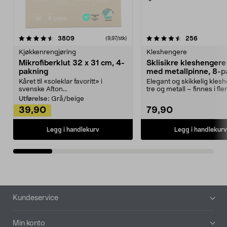
4.5av 5 stjerner
anmeldelser
4.5av 5 stjerner
anmeldels
3809
256
(9,97/stk)
Kjøkkenrengjøring
Kleshengere
Mikrofiberklut 32 x 31 cm, 4-
Sklisikre kleshengere 
pakning
med metallpinne, 8-p
Kåret til «soleklar favoritt» i
Elegant og skikkelig kles
svenske Afton...
tre og metall – finnes i fle
Kleshe...
Utførelse:
Grå/beige
39,90
79,90
Legg i handlekurv
Legg i handlekurv
Bunntekst
Kundeservice
Min konto