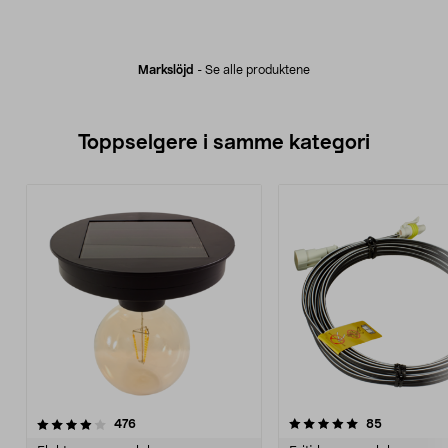
Markslöjd
-
Se alle produktene
Toppselgere i samme kategori
5.0 av 5 stjerner
anmeldelser
4.5 av 5 stjerner
anmeldelse
476
85