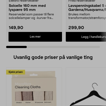
Elektro reservedeler
Fritid reservedeler
Solcelle 160 mm med
Lavspenningskabel 5
lyspære 95 mm
Gardena/Husqvarna/
ch/Flymo
Reservedel som passer til flere
Brukes mellom
solcellelamper og -kurver fra
transformator/strømforsy
Northlight. Solcel...
ladestasjon.Til bl.a. robotg
149,90
299,90
Les mer
Legg i handlekurv
Uvanlig gode priser på vanlige ting
Sjekk prisen