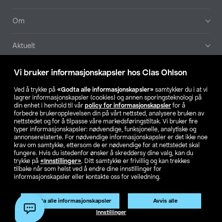
Om
Aktuelt
Våre selskaper
Vi bruker informasjonskapsler hos Clas Ohlson
Ved å trykke på
«Godta alle informasjonskapsler»
samtykker du i at vi
Finn din butikk
lagrer informasjonskapsler (cookies) og annen sporingsteknologi på
din enhet i henhold til vår
policy for informasjonskapsler
for å
forbedre brukeropplevelsen din på vårt nettsted, analysere bruken av
SE
NO
FI
nettstedet og for å tilpasse våre markedsføringstiltak. Vi bruker fire
typer informasjonskapsler: nødvendige, funksjonelle, analytiske og
annonserelaterte. For nødvendige informasjonskapsler er det ikke noe
krav om samtykke, ettersom de er nødvendige for at nettstedet skal
fungere. Hvis du istedenfor ønsker å skreddersy dine valg, kan du
trykke på
«Innstillinger»
. Ditt samtykke er frivillig og kan trekkes
tilbake når som helst ved å endre dine innstillinger for
informasjonskapsler eller kontakte oss for veiledning.
Privacy statement
Medlemsvilkår
Kjøpsvilkår
For bedrifter
Endre til priser ekskl. moms
Produktet har utgått
Godta alle informasjonskapsler
Avvis alle
Artikkelnr.:
51-2020
Innstillinger